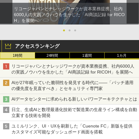
リコージャパンとナレッジワークが資本業務提携、社内
6000人の実践ノウハウを生かした「AI商談記録 for RICO
H」を展開へ
●
●
●
アクセスランキング
1時間
24時間
1週間
1カ月
リコージャパンとナレッジワークが資本業務提携、社内6000人
の実践ノウハウを生かした「AI商談記録 for RICOH」を展開へ
AIが27年眠っていた脆弱性を発見する時代に――「パッチ適用
の優先度を見直すべき」とセキュリティ専門家
AIデータセンターに求められる新しいパワーアーキテクチャとは
日立、生成AIと数理最適化技術で製造業の生産ライン構成を自動
立案する技術を開発
ユミルリンク、UI・UXを刷新した「Cuenote FC」新版を提供
カスタマイズ可能なダッシュボード画面を搭載