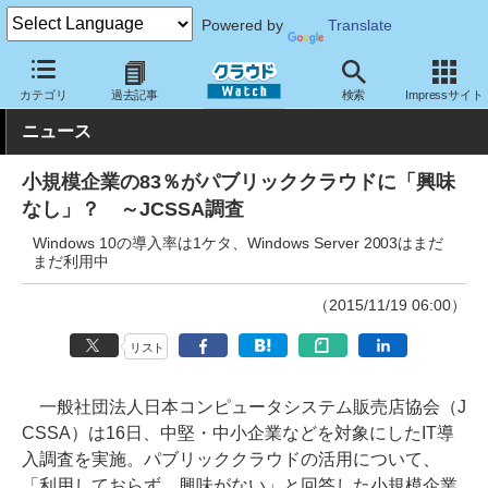
Powered by
Translate
クラウド Watch
トピック
調査・予測
カテゴリ
過去記事
検索
Impressサイト
ニュース
小規模企業の83％がパブリッククラウドに「興味
なし」？ ～JCSSA調査
Windows 10の導入率は1ケタ、Windows Server 2003はまだ
まだ利用中
（2015/11/19 06:00）
リスト
一般社団法人日本コンピュータシステム販売店協会（J
CSSA）は16日、中堅・中小企業などを対象にしたIT導
入調査を実施。パブリッククラウドの活用について、
「利用しておらず、興味がない」と回答した小規模企業