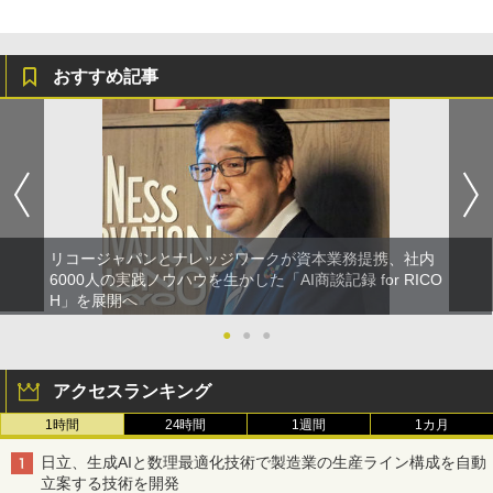
おすすめ記事
リコージャパンとナレッジワークが資本業務提携、社内
6000人の実践ノウハウを生かした「AI商談記録 for RICO
H」を展開へ
●
●
●
アクセスランキング
1時間
24時間
1週間
1カ月
日立、生成AIと数理最適化技術で製造業の生産ライン構成を自動
立案する技術を開発