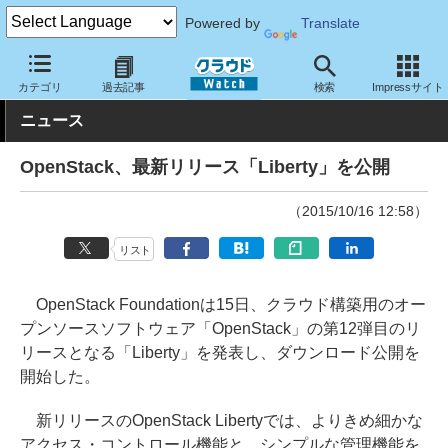
Powered by
Translate
クラウド Watch
サービス・ソフト
ソフトウェア
仮想化
カテゴリ
過去記事
検索
Impressサイト
ニュース
OpenStack、最新リリース「Liberty」を公開
（2015/10/16 12:58）
リスト
OpenStack Foundationは15日、クラウド構築用のオー
プンソースソフトウェア「OpenStack」の第12弾目のリ
リースとなる「Liberty」を発表し、ダウンロード公開を
開始した。
新リリースのOpenStack Libertyでは、よりきめ細かな
アクセス・コントロール機能と、シンプルな管理機能を