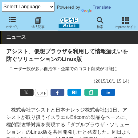
Powered by
Translate
クラウド Watch
セキュリティ
セキュリティソフト
カテゴリ
過去記事
検索
Impressサイト
ニュース
アシスト、仮想ブラウザを利用して情報漏えいを
防ぐソリューションのLinux版
ユーザー数が多い自治体・企業でのコスト削減が可能に
（2015/10/1 15:14）
リスト
株式会社アシストと日本ナレッジ株式会社は1日、ア
シストが取り扱うイスラエルEricomの製品をベースに、
標的型攻撃対策を実現する「ダブルブラウザ・ソリュー
ション」のLinux版を共同開発したと発表した。同日より