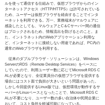
ルを使って通信する仕組みで、仮想ブラウザからのイン
ターネットアクセス（HTTP/HTTPS）は許可されている
ため、ユーザーは仮想ブラウザを経由することでインタ
ーネットを利用できる。万一、業務端末がマルウェアに
感染したとしても、マルウェアとC＆Cサーバー間の通信
はブロックされるため、情報流出を防げるとのこと。ま
た、イントラネット内のWebアプリケーション利用な
ど、インターネットに接続しない用途であれば、PC内の
通常のWebブラウザを利用する。
従来のダブルブラウザ・ソリューションは、Windows
ServerのRDS（Remote Desktop Services）をベースに
していたので、利用ユーザー数に応じてMicrosoft RDS C
ALが必要となり、全従業員分の仮想ブラウザを提供する
場合にはコスト面で負担が大きいという問題があった。
しかし今回提供するLinux版では、仮想環境が動作するサ
ーバーがLinuxベースとなったことで、Microsoft RDS C
ALが不要になり、ユーザー数の多い自治体や民間企業に
おいて、コスト負担を軽減可能になっている。