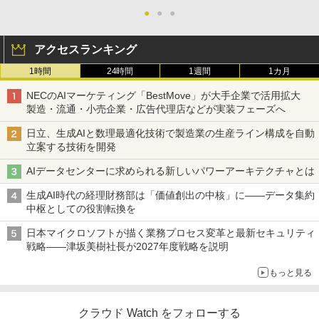
●
●
●
アクセスランキング
1時間
24時間
1週間
1カ月
NECのAIマーケティング「BestMove」が大手企業で活用拡大
製造・流通・小売企業・広告代理店などが実装フェーズへ
日立、生成AIと数理最適化技術で製造業の生産ライン構成を自動
立案する技術を開発
AIデータセンターに求められる新しいパワーアーキテクチャとは
生成AI時代の経理財務部は「価値創出の中核」に――データ集約
中枢としての役割転換を
日本マイクロソフトが描く業務プロセス変革と最新セキュリティ
戦略――津坂美樹社長が2027年度戦略を説明
もっと見る
クラウド Watch をフォローする