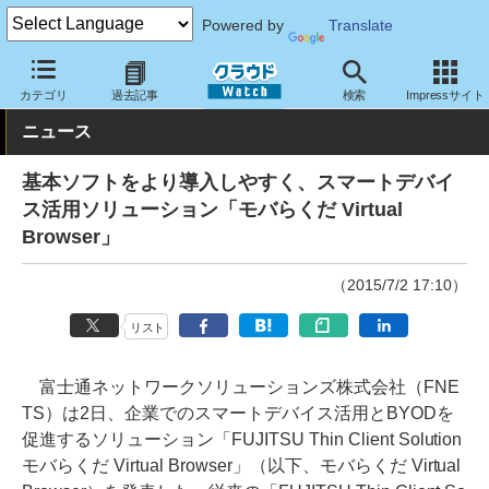
Powered by
Translate
クラウド Watch
サービス・ソフト
ソフトウェア
その他
カテゴリ
過去記事
検索
Impressサイト
ニュース
基本ソフトをより導入しやすく、スマートデバイ
ス活用ソリューション「モバらくだ Virtual
Browser」
（2015/7/2 17:10）
リスト
富士通ネットワークソリューションズ株式会社（FNE
TS）は2日、企業でのスマートデバイス活用とBYODを
促進するソリューション「FUJITSU Thin Client Solution
モバらくだ Virtual Browser」（以下、モバらくだ Virtual