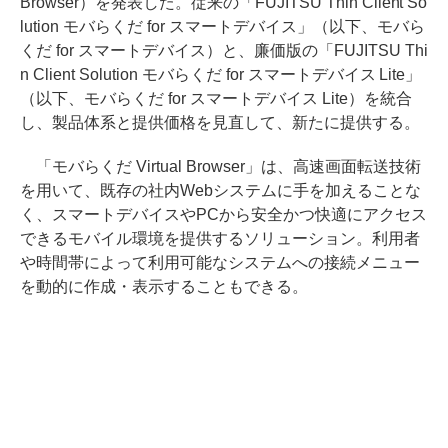
Browser）を発表した。従来の「FUJITSU Thin Client So
lution モバらくだ for スマートデバイス」（以下、モバら
くだ for スマートデバイス）と、廉価版の「FUJITSU Thi
n Client Solution モバらくだ for スマートデバイス Lite」
（以下、モバらくだ for スマートデバイス Lite）を統合
し、製品体系と提供価格を見直して、新たに提供する。
「モバらくだ Virtual Browser」は、高速画面転送技術
を用いて、既存の社内Webシステムに手を加えることな
く、スマートデバイスやPCから安全かつ快適にアクセス
できるモバイル環境を提供するソリューション。利用者
や時間帯によって利用可能なシステムへの接続メニュー
を動的に作成・表示することもできる。