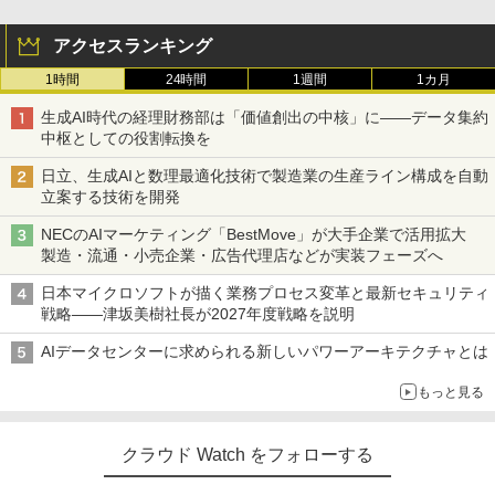
アクセスランキング
1時間
24時間
1週間
1カ月
生成AI時代の経理財務部は「価値創出の中核」に――データ集約
中枢としての役割転換を
日立、生成AIと数理最適化技術で製造業の生産ライン構成を自動
立案する技術を開発
NECのAIマーケティング「BestMove」が大手企業で活用拡大
製造・流通・小売企業・広告代理店などが実装フェーズへ
日本マイクロソフトが描く業務プロセス変革と最新セキュリティ
戦略――津坂美樹社長が2027年度戦略を説明
AIデータセンターに求められる新しいパワーアーキテクチャとは
もっと見る
クラウド Watch をフォローする