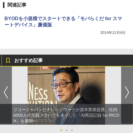
関連記事
BYODを小規模でスタートできる「モバらくだ for スマ
ートデバイス」廉価版
2014年12月4日
おすすめ記事
リコージャパンとナレッジワークが資本業務提携、社内
6000人の実践ノウハウを生かした「AI商談記録 for RICO
H」を展開へ
●
●
●