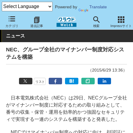
Powered by
Translate
クラウド Watch
トピック
事業戦略
国内
カテゴリ
過去記事
検索
Impressサイト
ニュース
NEC、グループ全社のマイナンバー制度対応シス
テムを構築
（2015/6/29 13:36）
リスト
日本電気株式会社（NEC）は29日、NECグループ全社
がマイナンバー制度に対応するための取り組みとして、
番号の収集・保管・運用を効率的かつ強固なセキュリテ
ィで実現する一連のシステムを構築すると発表した。
NECではマイナンバー制度への対応に向け、顔認証に