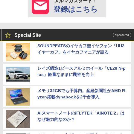
メルマガスタート！
登録はこちら
Special Site
SOUNDPEATSのイヤカフ型イヤフォン「UU2
イヤーカフ」をイヤカフマニアが語る
レイズ鍛造1ピースアルミホイール「CE28 N-p
lus」軽量なままに剛性を向上
メモリ32GBでも予算内。産経新聞社がAMD R
yzen搭載dynabookを2千台導入
AIスマートノートのiFLYTEK「AINOTE 2」は
なぜ魅力的なのか？