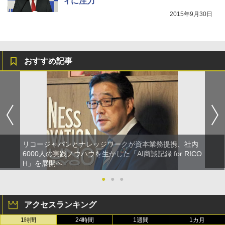
ィに注力
2015年9月30日
おすすめ記事
リコージャパンとナレッジワークが資本業務提携、社内
6000人の実践ノウハウを生かした「AI商談記録 for RICO
H」を展開へ
●
●
●
アクセスランキング
1時間
24時間
1週間
1カ月