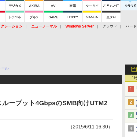
イグレーション
ニューノーマル
Windows Server
クラウド
ハード
トピック
ストレージ（HW）
オープンソース
SaaS
標的型
ント
ォール
1
ープット4GbpsのSMB向けUTM2
（2015/6/11 16:30）