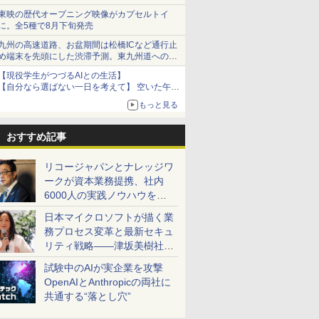
で順次無料配信開始
東映の歴代オープニング映像がカプセルトイ
に。全5種で8月下旬発売
九州の高速道路、お盆期間は松橋ICなど通行止
め端末を先頭にした渋滞予測。東九州道への迂
回は料金調整を実施
【現役学生がつづるAIとの生活】
【自分なら選ばない一日を考えて】 空いた午後
をチャッピーに捧げたら、思わぬ絶景に出会っ
もっと見る
た話
おすすめ記事
リコージャパンとナレッジワ
ークが資本業務提携、社内
6000人の実践ノウハウを生
かした「AI商談記録 for
日本マイクロソフトが描く業
RICOH」を展開へ
務プロセス変革と最新セキュ
リティ戦略――津坂美樹社長
が2027年度戦略を説明
試験中のAIが実企業を攻撃
OpenAIとAnthropicの両社に
共通する“落とし穴”