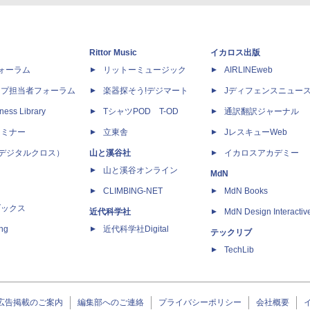
Rittor Music
イカロス出版
dフォーラム
リットーミュージック
AIRLINEweb
ップ担当者フォーラム
楽器探そう!デジマート
Jディフェンスニュー
ness Library
TシャツPOD T-OD
通訳翻訳ジャーナル
セミナー
立東舎
JレスキューWeb
 X（デジタルクロス）
山と溪谷社
イカロスアカデミー
山と溪谷オンライン
MdN
CLIMBING-NET
MdN Books
ブックス
近代科学社
MdN Design Interactiv
ing
近代科学社Digital
テックリブ
TechLib
広告掲載のご案内
編集部へのご連絡
プライバシーポリシー
会社概要