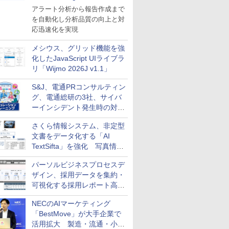
導入
アラート分析から報告作成まで
を自動化し分析品質の向上と対
応迅速化を実現
メシウス、グリッド機能を強
化したJavaScript UIライブラ
リ「Wijmo 2026J v1.1」
S&J、電通PRコンサルティン
グ、電通総研の3社、サイバ
ーインシデント発生時の対応
と危機管理広報を一体的に訓
さくら情報システム、非定型
練するプログラムを提供
文書をデータ化する「AI
TextSifta」を強化 写真情報
のデータ化などに対応
パーソルビジネスプロセスデ
ザイン、採用データを集約・
可視化する採用レポート高速
化サービスを提供
NECのAIマーケティング
「BestMove」が大手企業で
活用拡大 製造・流通・小売