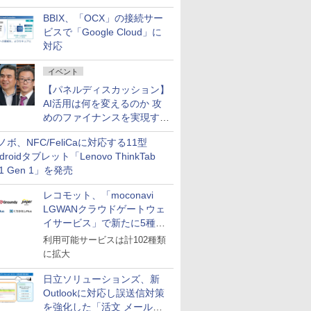
企業・広告代理店などが実装
BBIX、「OCX」の接続サー
フェーズへ
ビスで「Google Cloud」に
対応
イベント
【パネルディスカッション】
AI活用は何を変えるのか 攻
めのファイナンスを実現する
業務設計とマインドセット変
ノボ、NFC/FeliCaに対応する11型
革
droidタブレット「Lenovo ThinkTab
11 Gen 1」を発売
レコモット、「moconavi
LGWANクラウドゲートウェ
イサービス」で新たに5種類
のサービスと連携開始
利用可能サービスは計102種類
に拡大
日立ソリューションズ、新
Outlookに対応し誤送信対策
を強化した「活文 メール誤