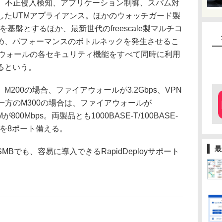
グ、不正侵入検知、アプリケーション制御、スパム対
したUTMアプライアンス。ほかのウォッチガード製
」を基盤とするほか、最新世代のfreescale製マルチコ
め、パフォーマンスのボトルネックを発生させるこ
アウォールの各セキュリティ機能をすべて同時に利用
るという。
00の場合、ファイアウォールが3.2Gbps、VPN
ps。一方のM300の場合は、ファイアウォールが
TMが800Mbps。両製品とも1000BASE-T/100BASE-
イスを8ポート備える。
最
でも、容易に導入できるRapidDeployサポート