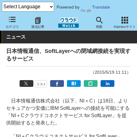
Powered by
Translate
クラウド Watch
ネットワーク
通信インフラ
カテゴリ
過去記事
検索
Impressサイト
ニュース
日本情報通信、SoftLayerへの閉域網接続を実現す
るサービス
（2015/5/19 11:11）
リスト
日本情報通信株式会社（以下、NI＋C）は18日、より
セキュアかつ安価にIBM SoftLayerへの接続を可能にする
「NI＋Cクラウドコネクトサービス for SoftLayer」を提
供開始すると発表した。
「NI＋Cクラウドコネクトサービス for SoftLayer」