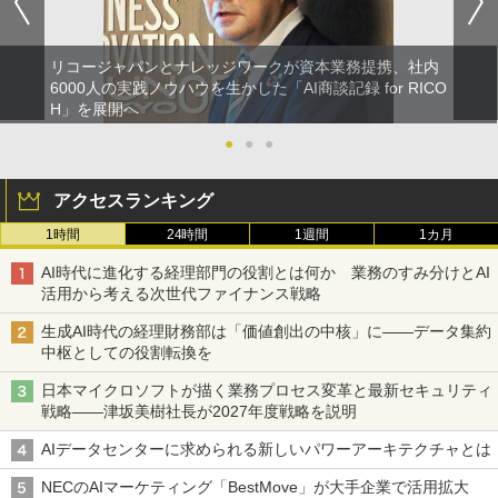
リコージャパンとナレッジワークが資本業務提携、社内
6000人の実践ノウハウを生かした「AI商談記録 for RICO
H」を展開へ
●
●
●
アクセスランキング
1時間
24時間
1週間
1カ月
AI時代に進化する経理部門の役割とは何か 業務のすみ分けとAI
活用から考える次世代ファイナンス戦略
生成AI時代の経理財務部は「価値創出の中核」に――データ集約
中枢としての役割転換を
日本マイクロソフトが描く業務プロセス変革と最新セキュリティ
戦略――津坂美樹社長が2027年度戦略を説明
AIデータセンターに求められる新しいパワーアーキテクチャとは
NECのAIマーケティング「BestMove」が大手企業で活用拡大