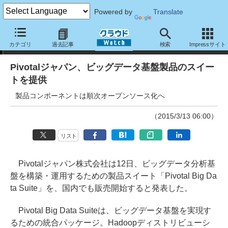
Powered by
Translate
ニュース
カテゴリ
過去記事
検索
Impressサイト
Pivotalジャパン、ビッグデータ基盤製品のスイー
トを提供
製品コンポーネントは順次オープンソース化へ
（2015/3/13 06:00）
リスト
Pivotalジャパン株式会社は12日、ビッグデータ分析基
盤を構築・運用するための製品スイート「Pivotal Big Da
ta Suite」を、国内でも販売開始すると発表した。
Pivotal Big Data Suiteは、ビッグデータ基盤を実現す
るための統合パッケージ。Hadoopディストリビューシ