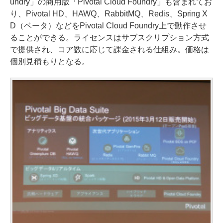
undry」の商用版「Pivotal Cloud Foundry」も含まれてお
り、Pivotal HD、HAWQ、RabbitMQ、Redis、Spring X
D（ベータ）などをPivotal Cloud Foundry上で動作させ
ることができる。ライセンスはサブスクリプション方式
で提供され、コア数に応じて課金される仕組み。価格は
個別見積もりとなる。