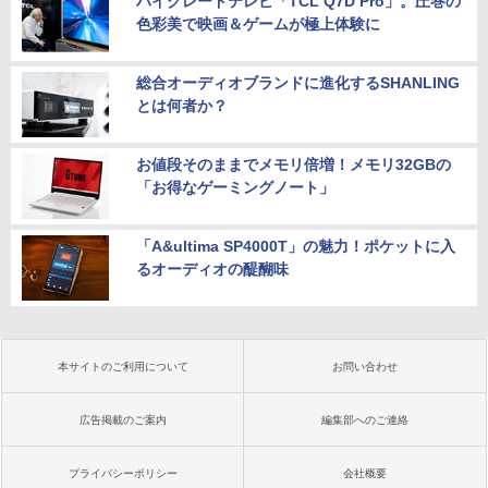
ハイグレードテレビ「TCL Q7D Pro」。圧巻の
色彩美で映画＆ゲームが極上体験に
総合オーディオブランドに進化するSHANLING
とは何者か？
お値段そのままでメモリ倍増！メモリ32GBの
「お得なゲーミングノート」
「A&ultima SP4000T」の魅力！ポケットに入
るオーディオの醍醐味
本サイトのご利用について
お問い合わせ
広告掲載のご案内
編集部へのご連絡
プライバシーポリシー
会社概要