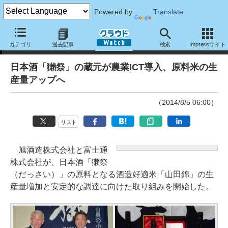
Powered by
Translate
ニュース
カテゴリ
過去記事
検索
Impressサイト
日本酒「獺祭」の蔵元が農業ICT導入、原料米の生
産量アップへ
（2014/8/5 06:00）
リスト
旭酒造株式会社と富士通
株式会社が、日本酒「獺祭
（だっさい）」の原料となる酒造好適米「山田錦」の生
産量増加と安定的な調達に向けた取り組みを開始した。