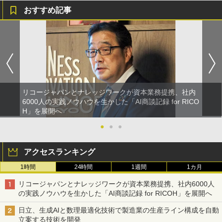
おすすめ記事
リコージャパンとナレッジワークが資本業務提携、社内
6000人の実践ノウハウを生かした「AI商談記録 for RICO
H」を展開へ
●
●
●
アクセスランキング
1時間
24時間
1週間
1カ月
リコージャパンとナレッジワークが資本業務提携、社内6000人
の実践ノウハウを生かした「AI商談記録 for RICOH」を展開へ
日立、生成AIと数理最適化技術で製造業の生産ライン構成を自動
立案する技術を開発