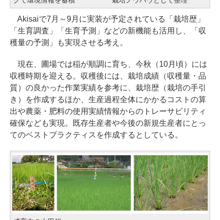
クで環境情報を蓄積
栽培ノウハウとして整理
Akisaiで7月～9月に実装が予定されている「栽培歴」
「生育調査」「生育予測」などの新機能も活用し、「収
穫量の予測」も実現させる考え。
現在、圃場では稲が順調に育ち、今秋（10月頃）には
収穫時期を迎える。収穫後には、栽培成績（収穫量・品
質）の良かった作業実績を参考に、栽培歴（栽培の手引
き）を作成するほか、生産過程全体にかかるコストの算
出や農薬・肥料の使用実績情報からのトレーサビリティ
確保なども実現。既存生産者や今後の新規生産者にとっ
てのベストプラクティスを作成するとしている。