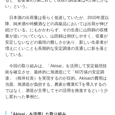
ると「必要量8万俵に対して現在の調達量は4万俵しかな
い」という。
日本酒の出荷量は長らく低迷していたが、2010年度以
降、純米酒や吟醸酒などの高級品においては出荷が伸び
続けている。にもかかわらず、その生産に山田錦の収穫
量が追いついていない。山田錦は倒伏しやすく、収量が
安定しないなどの栽培の難しさがあり、新しい生産者が
増えにくいことも長期的な安定調達の見通しに影を落と
している。
今回の取り組みは、「Akisai」を活用して安定栽培技
術を確立させ、最終的に旭酒造にて「60万俵の安定調
達」（桜井社長）を実現するのが目的。Akisaiの費用は
当面、旭酒造が負担する。農家が農業ICTを導入するの
ではなく、酒造が主導してその活用を推進するという少
し変わった事例だ。
「Akisai」を活用した取り組み