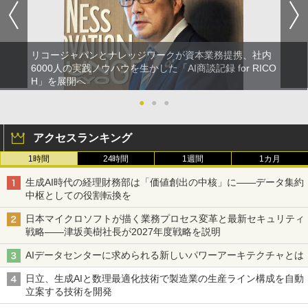
リコージャパンとナレッジワークが資本業務提携、社内
6000人の実践ノウハウを生かした「AI商談記録 for RICO
H」を展開へ
●
●
●
アクセスランキング
1時間
24時間
1週間
1カ月
生成AI時代の経理財務部は「価値創出の中核」に――データ集約
中枢としての役割転換を
日本マイクロソフトが描く業務プロセス変革と最新セキュリティ
戦略――津坂美樹社長が2027年度戦略を説明
AIデータセンターに求められる新しいパワーアーキテクチャとは
日立、生成AIと数理最適化技術で製造業の生産ライン構成を自動
立案する技術を開発