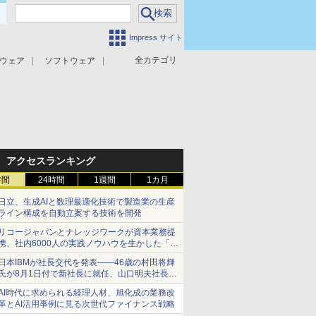
Impress サイト
全カテゴリ
ウェア
ソフトウェア
攻撃対策
マルウェア対策
アクセスランキング
時間
24時間
1週間
1カ月
日立、生成AIと数理最適化技術で製造業の生産
ライン構成を自動立案する技術を開発
リコージャパンとナレッジワークが資本業務提
携、社内6000人の実践ノウハウを生かした「AI
商談記録 for RICOH」を展開へ
日本IBMが社長交代を発表――46歳の村田将輝
氏が8月1日付で新社長に就任、山口明夫社長は
会長へ
AI時代に求められる経理人材、旭化成の業務改
革とAI活用事例に見る次世代ファイナンス戦略