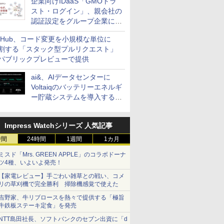
企業向けIDaaS「GMOトラ
スト・ログイン」、親会社の
認証設定をグループ企業に展
開できる新機能を提供
itHub、コード変更を小規模な単位に
割する「スタック型プルリクエスト」
パブリックプレビューで提供
ai&、AIデータセンターに
Voltaiqのバッテリーエネルギ
ー貯蔵システムを導入する計
画を発表
Impress Watchシリーズ 人気記事
時間
24時間
1週間
1カ月
ミスド「Mrs. GREEN APPLE」のコラボドーナ
ツ4種、いよいよ発売！
【家電レビュー】手ごわい雑草との戦い、コメ
リの草刈機で完全勝利 掃除機感覚で使えた
吉野家、牛リブロースを熱々で提供する「極旨
牛鉄板ステーキ定食」を発売
NTT島田社長、ソフトバンクのセブン出資に「d