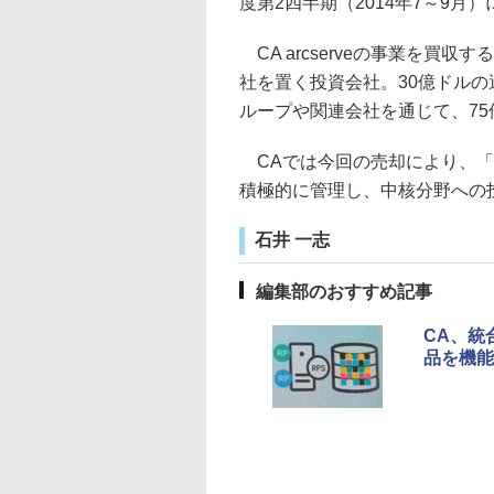
度第2四半期（2014年7～9
CA arcserveの事業を買収
社を置く投資会社。30億ドル
ループや関連会社を通じて、7
CAでは今回の売却により、「
積極的に管理し、中核分野への
石井 一志
編集部のおすすめ記事
CA、統
品を機能