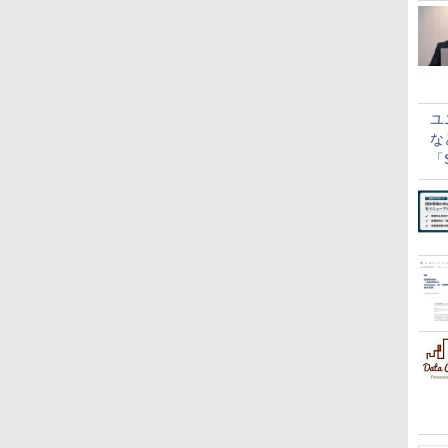
ユ
な
「S
に