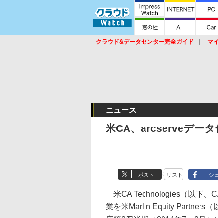
クラウド&データセンター完全ガイド
マ
サービス
セキュリティ
ネットワーク
スイッチ
ルータ
導入事例
イベ
ニュース
米CA、arcserveデ
ポスト
リスト
シ
米CA Technologies（以下
業を米Marlin Equity Part