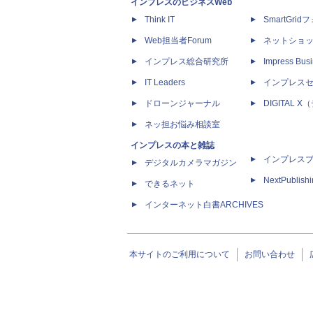
インプレスのビジネスWeb
Think IT
SmartGri
Web担当者Forum
ネットショ
インプレス総合研究所
Impress Busi
IT Leaders
インプレス
ドローンジャーナル
DIGITAL
ネッ担お悩み相談室
インプレスの本と雑誌
インプレス
デジタルカメラマガジン
NextPublish
できるネット
インターネット白書ARCHIVES
本サイトのご利用について
お問い合わせ