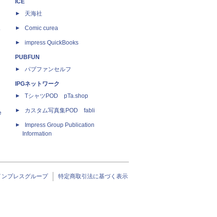
ICE
天海社
ス
Comic curea
impress QuickBooks
PUBFUN
パブファンセルフ
IPGネットワーク
TシャツPOD pTa.shop
カスタム写真集POD fabli
e
Impress Group Publication
Information
インプレスグループ
特定商取引法に基づく表示