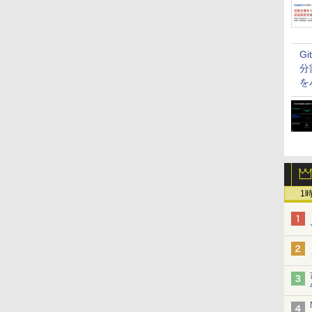
G
分
を
1