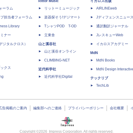
Rittor Music
イカロス出版
dフォーラム
リットーミュージック
AIRLINEweb
ップ担当者フォーラム
楽器探そう!デジマート
Jディフェンスニュー
ness Library
TシャツPOD T-OD
通訳翻訳ジャーナル
セミナー
立東舎
JレスキューWeb
 X（デジタルクロス）
山と溪谷社
イカロスアカデミー
山と溪谷オンライン
MdN
CLIMBING-NET
MdN Books
ブックス
近代科学社
MdN Design Interactiv
ing
近代科学社Digital
テックリブ
TechLib
広告掲載のご案内
編集部へのご連絡
プライバシーポリシー
会社概要
Copyright ©
2026
Impress Corporation. All rights reserved.