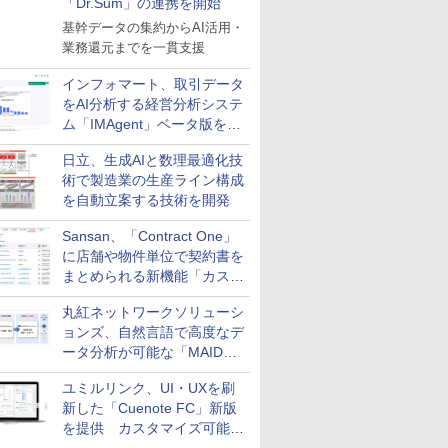
「Dr.Sum」の連携を開始
基幹データの集約からAI活用・
業務還元までを一貫支援
インフォマート、取引データ
をAI分析する経営分析システ
ム「IMAgent」ベータ版を提
供
日立、生成AIと数理最適化技
術で製造業の生産ライン構成
を自動立案する技術を開発
Sansan、「Contract One」
に店舗や物件単位で契約書を
まとめられる新機能「カスタ
ム契約ツリー」を追加
丸紅ネットワークソリューシ
ョンズ、自然言語で高度なデ
ータ分析が可能な「MAIDOA
AI ASSIST」を9月より提供
ユミルリンク、UI・UXを刷
新した「Cuenote FC」新版
を提供 カスタマイズ可能な