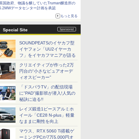
英国政府、物議を醸していたTruman醸造所の
5.2MWデータセンター計画を承認
もっと見る
Special Site
SOUNDPEATSのイヤカフ型
イヤフォン「UU2イヤーカ
フ」をイヤカフマニアが語る
クリエイティブが作った2万
円台の“小さなピュアオーデ
ィオスピーカー”
「ドスパラTV」の配信現場
に“PAD”撮影班が潜入!人気の
秘訣に迫る!!
レイズ鍛造1ピースアルミホ
イール「CE28 N-plus」軽量
なままに剛性を向上
マウス、RTX 5060 Ti搭載ゲ
ーミングPCが7万5,000円オ