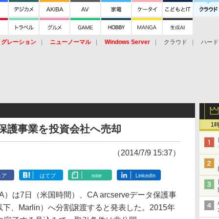
イグレーション
ニューノーマル
Windows Server
クラウド
ハード
トピック
ストレージ（HW）
オープンソース
SaaS
標的型
ント
1
ータ保護事業を投資会社へ売却
（2014/7/9 15:37）
ェア
はてブ
note
LinkedIn
、CA）は7日（米国時間）、CA arcserveデータ保護事
ners（以下、Marlin）へ分割譲渡すると発表した。2015年