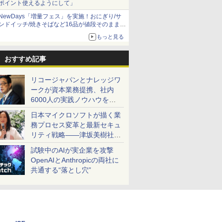
ポイント使えるようにして」
NewDays「増量フェス」を実施！おにぎり/サ
ンドイッチ/焼きそばなど16品が値段そのままで
ボリュームアップ
もっと見る
おすすめ記事
リコージャパンとナレッジワ
ークが資本業務提携、社内
6000人の実践ノウハウを生
かした「AI商談記録 for
日本マイクロソフトが描く業
RICOH」を展開へ
務プロセス変革と最新セキュ
リティ戦略――津坂美樹社長
が2027年度戦略を説明
試験中のAIが実企業を攻撃
OpenAIとAnthropicの両社に
共通する“落とし穴”