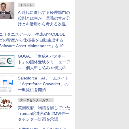
ダッシュボード画面を搭載
イベント
AI時代に進化する経理部門の
役割とは何か 業務のすみ分
けとAI活用から考える次世代
ファイナンス戦略
ニリタエスアール、生成AIでCOBOL
どの資産から仕様書を自動生成する
oftware Asset Maintenance」を10月
発売
GUGA、「生成AIパスポー
ト」の団体受験をリニューア
ル 個人申し込みや個別の支
払いなどに対応
Salesforce、AIチームメイト
「Agentforce Coworker」の
一般提供を開始
データセンターカフェ
英国政府、物議を醸していた
Truman醸造所の5.2MWデー
タセンター計画を承認