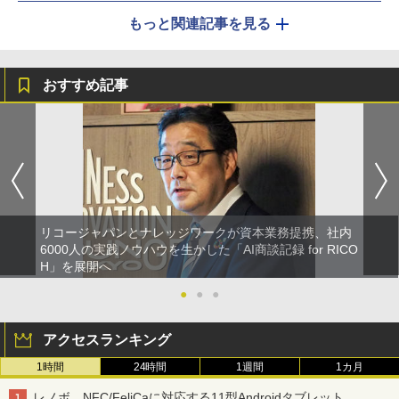
もっと関連記事を見る
おすすめ記事
リコージャパンとナレッジワークが資本業務提携、社内
6000人の実践ノウハウを生かした「AI商談記録 for RICO
H」を展開へ
●
●
●
アクセスランキング
1時間
24時間
1週間
1カ月
レノボ、NFC/FeliCaに対応する11型Androidタブレット