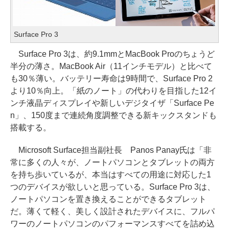
Surface Pro 3
Surface Pro 3は、約9.1mmとMacBook Proのちょうど
半分の薄さ。MacBook Air（11インチモデル）と比べて
も30％薄い。バッテリー寿命は9時間で、Surface Pro 2
より10％向上。「紙のノート」の代わりを目指した12イ
ンチ液晶ディスプレイや新しいデジタイザ「Surface Pe
n」、150度まで連続角度調整できる新キックスタンドも
搭載する。
Microsoft Surface担当副社長 Panos Panay氏は「非
常に多くの人々が、ノートパソコンとタブレットの両方
を持ち歩いているが、本当はすべての用途に対応した1
つのデバイスが欲しいと思っている。Surface Pro 3は、
ノートパソコンを置き換えることができるタブレット
だ。薄くて軽く、美しく設計されたデバイスに、フルパ
ワーのノートパソコンのパフォーマンスすべてを詰め込