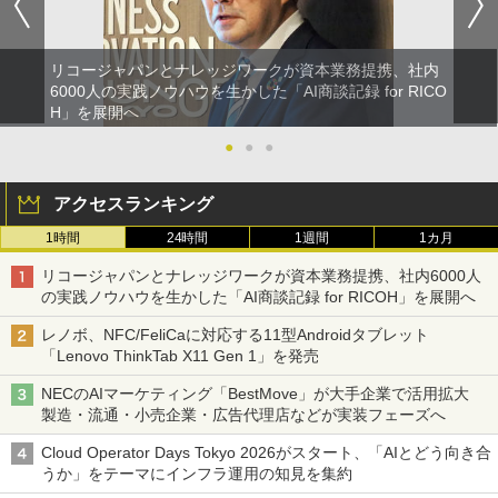
リコージャパンとナレッジワークが資本業務提携、社内
6000人の実践ノウハウを生かした「AI商談記録 for RICO
H」を展開へ
●
●
●
アクセスランキング
1時間
24時間
1週間
1カ月
リコージャパンとナレッジワークが資本業務提携、社内6000人
の実践ノウハウを生かした「AI商談記録 for RICOH」を展開へ
レノボ、NFC/FeliCaに対応する11型Androidタブレット
「Lenovo ThinkTab X11 Gen 1」を発売
NECのAIマーケティング「BestMove」が大手企業で活用拡大
製造・流通・小売企業・広告代理店などが実装フェーズへ
Cloud Operator Days Tokyo 2026がスタート、「AIとどう向き合
うか」をテーマにインフラ運用の知見を集約