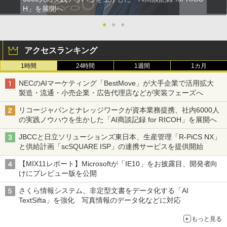
H」を展開へ
●
●
●
アクセスランキング
1時間
24時間
1週間
1カ月
NECのAIマーケティング「BestMove」が大手企業で活用拡大
製造・流通・小売企業・広告代理店などが実装フェーズへ
リコージャパンとナレッジワークが資本業務提携、社内6000人
の実践ノウハウを生かした「AI商談記録 for RICOH」を展開へ
JBCCと日立ソリューションズ東日本、生産管理「R-PiCS NX」
と供給計画「scSQUARE ISP」の連携サービスを提供開始
【MIX11レポート】Microsoftが「IE10」をお披露目、開発者向
けにプレビュー版を公開
さくら情報システム、非定型文書をデータ化する「AI
TextSifta」を強化 写真情報のデータ化などに対応
もっと見る