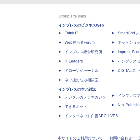
Group site links
インプレスのビジネスWeb
Think IT
SmartGri
Web担当者Forum
ネットショ
インプレス総合研究所
Impress Busi
IT Leaders
インプレス
ドローンジャーナル
DIGITAL
ネッ担お悩み相談室
インプレスの本と雑誌
インプレス
デジタルカメラマガジン
NextPublish
できるネット
インターネット白書ARCHIVES
本サイトのご利用について
お問い合わせ