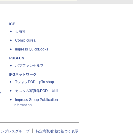
ICE
天海社
ス
Comic curea
impress QuickBooks
PUBFUN
パブファンセルフ
IPGネットワーク
TシャツPOD pTa.shop
カスタム写真集POD fabli
e
Impress Group Publication
Information
インプレスグループ
特定商取引法に基づく表示