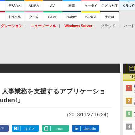
イグレーション
ニューノーマル
Windows Server
クラウド
ハード
トピック
ストレージ（HW）
オープンソース
SaaS
標的型
ント
1
・人事業務を支援するアプリケーショ
aiden!」
（2013/11/27 16:34）
ェア
はてブ
note
LinkedIn