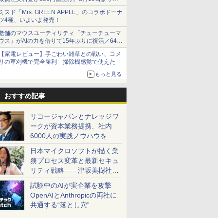
1,500円から受付
ミスド「Mrs. GREEN APPLE」のコラボドーナ
ツ4種、いよいよ発売！
老舗のマウスユーティリティ「チューチューマ
ウス」がAIの力を借りて15年ぶりに復活／64bit
化、Windows 10/11、「Chrome」も走り回
【家電レビュー】手ごわい雑草との戦い、コメ
る。復活記念で2026年末まで500円
リの草刈機で完全勝利 掃除機感覚で使えた
もっと見る
おすすめ記事
リコージャパンとナレッジワ
ークが資本業務提携、社内
6000人の実践ノウハウを生
かした「AI商談記録 for
日本マイクロソフトが描く業
RICOH」を展開へ
務プロセス変革と最新セキュ
リティ戦略――津坂美樹社長
が2027年度戦略を説明
試験中のAIが実企業を攻撃
OpenAIとAnthropicの両社に
共通する“落とし穴”