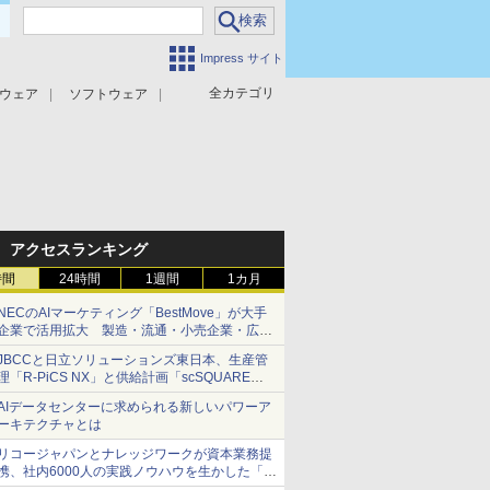
Impress サイト
全カテゴリ
ウェア
ソフトウェア
攻撃対策
マルウェア対策
アクセスランキング
時間
24時間
1週間
1カ月
NECのAIマーケティング「BestMove」が大手
企業で活用拡大 製造・流通・小売企業・広告
代理店などが実装フェーズへ
JBCCと日立ソリューションズ東日本、生産管
理「R-PiCS NX」と供給計画「scSQUARE
ISP」の連携サービスを提供開始
AIデータセンターに求められる新しいパワーア
ーキテクチャとは
リコージャパンとナレッジワークが資本業務提
携、社内6000人の実践ノウハウを生かした「AI
商談記録 for RICOH」を展開へ