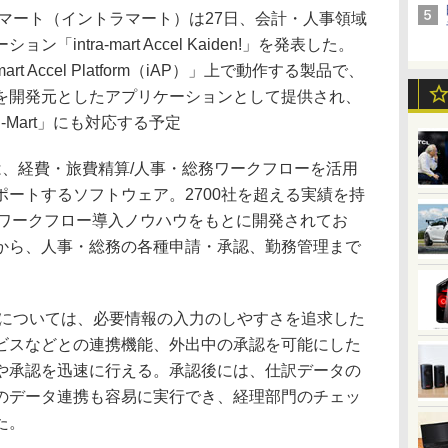
マート（イントラマート）は27日、会計・人事領域
intra-mart Accel Kaiden!」を発表した。
art Accel Platform（iAP）」上で動作する製品で、
を開発元としたアプリケーションとして提供され、
-Mart」にも対応する予定
aiden!」は、経費・旅費精算/人事・総務ワークフローを活用
ートするソフトウェア。2700社を超える実績を持
rt」のワークフロー導入ノウハウをもとに開発されてお
から、人事・総務の各種申請・承認、勤務管理まで
については、必要情報の入力のしやすさを追求した
ビスなどとの連携機能、外出中の承認を可能にした
や承認を迅速に行える。承認後には、仕訳データの
のデータ連携も容易に実行でき、経理部門のチェッ
た。