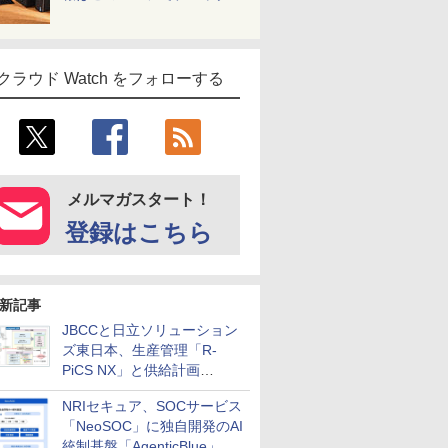
クラウド Watch をフォローする
メルマガスタート！
登録はこちら
新記事
JBCCと日立ソリューション
ズ東日本、生産管理「R-
PiCS NX」と供給計画
「scSQUARE ISP」の連携サ
NRIセキュア、SOCサービス
ービスを提供開始
「NeoSOC」に独自開発のAI
統制基盤「AgenticBlue」を