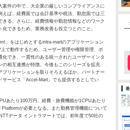
案件の中で、大企業の厳しいコンプライアンスに
例えば、経費面では会計基準や税法、勤怠面では三
できる。さらに、経費情報や勤怠情報などのワーク
ト化できるため、業務改善も役立つとのこと。
Kaiden!」をはじめとするintra-martのアプリケーション
AP上で動作するため、ユーザー管理や権限管理、ポ
通化でき、一貫性のある統一されたユーザーインタ
ンの相互連携が特徴。今後もこのシリーズを拡充
アプリケーションを取りそろえるほか、パートナー
ービス「Accel-Mart」でも提供するとしてい
最
Uあたり100万円、経費・旅費機能が1CPUあたり
Accel Platformが必要となる。また勤務管理機能について
NTTデータ イントラマートでは、初年度で50社の