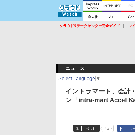
クラウド&データセンター完全ガイド
マ
サービス
セキュリティ
ネットワーク
スイッチ
ルータ
導入事例
イベ
ニュース
Select Language
▼
イントラマート、会計
ン「intra-mart Accel K
ポスト
リスト
シ