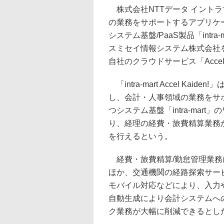
株式会社NTTデータ イントラ
の業務をサポートするアプリケーション「
システム基盤/PaaS製品「intra-m
スミセイ情報システム株式会社
自社のクラウドサービス「Accel
「intra-mart Accel K
し、会計・人事領域の業務をサポ
つシステム基盤「intra-ma
り、経理の経費・旅費精算業務
を行えるという。
経費・旅費精算/勤怠管理業務
ほか、交通機関の経路探索サー
モバイル対応などにより、入力
自動生成により会計システムへ
ク業務が大幅に削減できるとし