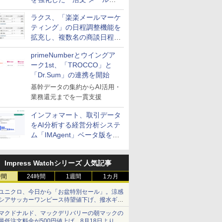
送信防止アドインサービス」
ラクス、「楽楽メールマーケ
を提供
ティング」の日程調整機能を
拡充し、複数名の商談日程調
整を効率化
primeNumberとウイングア
ーク1st、「TROCCO」と
「Dr.Sum」の連携を開始
基幹データの集約からAI活用・
業務還元までを一貫支援
インフォマート、取引データ
をAI分析する経営分析システ
ム「IMAgent」ベータ版を提
供
Impress Watchシリーズ 人気記事
時間
24時間
1週間
1カ月
ユニクロ、今日から「お盆特別セール」。涼感
シアサッカーワンピース待望値下げ、撥水ギア
ショーツは1990円に
マクドナルド、マックデリバリーの朝マックの
最低注文料金が500円値上げ。8月18日より