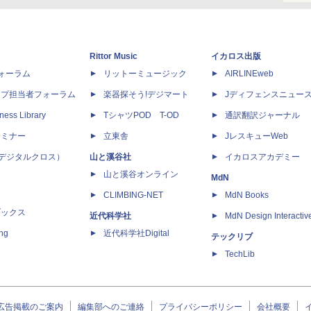
Rittor Music
イカロス出版
dフォーラム
リットーミュージック
AIRLINEweb
ップ担当者フォーラム
楽器探そう!デジマート
Jディフェンスニュー
ness Library
TシャツPOD T-OD
通訳翻訳ジャーナル
セミナー
立東舎
JレスキューWeb
 X（デジタルクロス）
山と溪谷社
イカロスアカデミー
山と溪谷オンライン
MdN
CLIMBING-NET
MdN Books
ブックス
近代科学社
MdN Design Interactiv
ing
近代科学社Digital
テックリブ
TechLib
広告掲載のご案内
編集部へのご連絡
プライバシーポリシー
会社概要