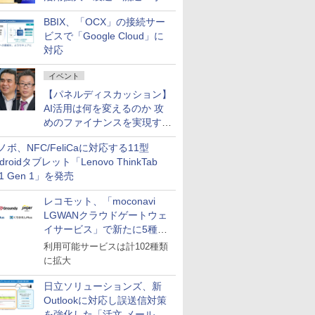
企業・広告代理店などが実装
BBIX、「OCX」の接続サー
フェーズへ
ビスで「Google Cloud」に
対応
イベント
【パネルディスカッション】
AI活用は何を変えるのか 攻
めのファイナンスを実現する
業務設計とマインドセット変
ノボ、NFC/FeliCaに対応する11型
革
droidタブレット「Lenovo ThinkTab
11 Gen 1」を発売
レコモット、「moconavi
LGWANクラウドゲートウェ
イサービス」で新たに5種類
のサービスと連携開始
利用可能サービスは計102種類
に拡大
日立ソリューションズ、新
Outlookに対応し誤送信対策
を強化した「活文 メール誤