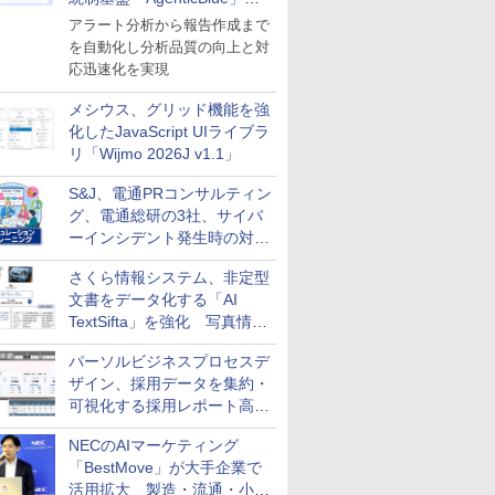
導入
アラート分析から報告作成まで
を自動化し分析品質の向上と対
応迅速化を実現
メシウス、グリッド機能を強
化したJavaScript UIライブラ
リ「Wijmo 2026J v1.1」
S&J、電通PRコンサルティン
グ、電通総研の3社、サイバ
ーインシデント発生時の対応
と危機管理広報を一体的に訓
さくら情報システム、非定型
練するプログラムを提供
文書をデータ化する「AI
TextSifta」を強化 写真情報
のデータ化などに対応
パーソルビジネスプロセスデ
ザイン、採用データを集約・
可視化する採用レポート高速
化サービスを提供
NECのAIマーケティング
「BestMove」が大手企業で
活用拡大 製造・流通・小売