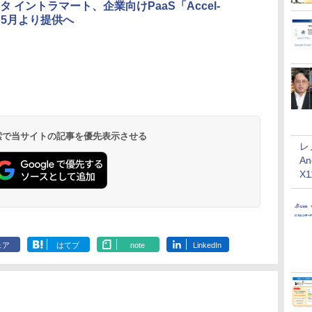
タ イントラマート、企業向けPaaS「Accel-
」を5月より提供へ
 検索で当サイトの記事を優先表示させる
レ
An
X
ェア
はてブ
note
LinkedIn