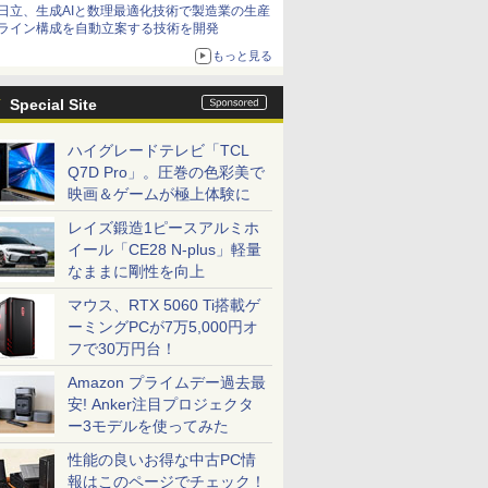
日立、生成AIと数理最適化技術で製造業の生産
ライン構成を自動立案する技術を開発
もっと見る
Special Site
ハイグレードテレビ「TCL
Q7D Pro」。圧巻の色彩美で
映画＆ゲームが極上体験に
レイズ鍛造1ピースアルミホ
イール「CE28 N-plus」軽量
なままに剛性を向上
マウス、RTX 5060 Ti搭載ゲ
ーミングPCが7万5,000円オ
フで30万円台！
Amazon プライムデー過去最
安! Anker注目プロジェクタ
ー3モデルを使ってみた
性能の良いお得な中古PC情
報はこのページでチェック！