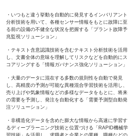
・いつもと違う挙動を自動的に発見するインバリアント
分析技術を用いて、各種センサー情報をもとに故障に至
る前の設備の不健全な状況を把握する「プラント故障予
兆監視ソリューション」
・テキスト含意認識技術を含むテキスト分析技術を活用
し、文書全体の意味を理解してリスクなどを自動的にス
コアリングする「情報ガバナンス強化ソリューション」
・大量のデータに混在する多数の規則性を自動で発見
し、高精度の予測が可能な異種混合学習技術を活用し、
売り上げや気象情報などの多様なデータをもとに、将来
の需要を予測し、発注を自動化する「需要予測型自動発
注ソリューション」
・非構造化データを含めた膨大な情報から高速に学習す
るディープラーニング技術と位置づける「RAPID機械学
習技術」を活用し、求職者と企業との業種、職種などの