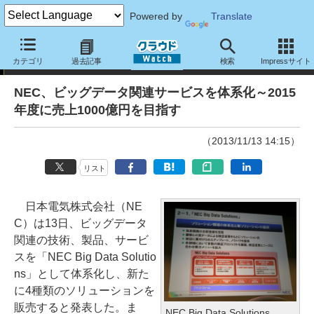
Powered by
Translate
ニュース
カテゴリ
過去記事
検索
Impressサイト
NEC、ビッグデータ関連サービスを体系化～2015
年度に売上1000億円を目指す
（2013/11/13 14:15）
リスト
日本電気株式会社（NE
C）は13日、ビッグデータ
関連の技術、製品、サービ
スを「NEC Big Data Solutio
ns」として体系化し、新た
に4種類のソリューションを
販売すると発表した。ま
NEC Big Data Solutions