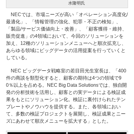
水隆明氏
NECでは、市場ニーズが高い「オペレーション高度化/
最適化」、「情報管理の強化、犯罪・不正の検知」、
「製品/サービス価値向上・改善」、「顧客獲得・維持、
販売促進」の4領域において、今回のソリューションを
加え、12種のソリューションメニューへと順次拡充し、
あらゆる領域にビッグデータの活用提案を行っていくと
している。
NEC ビッグデータ戦略室の若目田光生室長は、「400
件の商談を類型化すると、顧客の期待は4つの領域で9
0％以上を占める。NEC Big Data Solutionsでは、独自開
発の分析技術を活用し、顧客との実データによる検証成
果をもとにソリューション化。検証に裏付けられたテン
プレートやノウハウを提供する。また、各領域におい
て、多数の検証プロジェクトを展開し、検証成果とニー
ズにあわせて順次メニューを拡大する」とした。