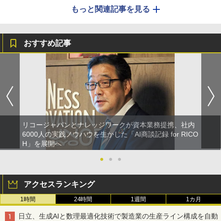
もっと関連記事を見る
おすすめ記事
リコージャパンとナレッジワークが資本業務提携、社内
6000人の実践ノウハウを生かした「AI商談記録 for RICO
H」を展開へ
●
●
●
アクセスランキング
1時間
24時間
1週間
1カ月
日立、生成AIと数理最適化技術で製造業の生産ライン構成を自動