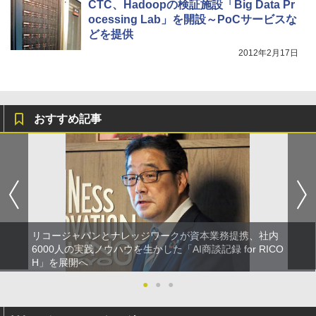
CTC、Hadoopの検証施設「Big Data Pr
ocessing Lab」を開設～PoCサービスな
どを提供
2012年2月17日
おすすめ記事
リコージャパンとナレッジワークが資本業務提携、社内
6000人の実践ノウハウを生かした「AI商談記録 for RICO
H」を展開へ
●
●
●