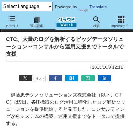
Powered by
Translate
ニュース
カテゴリ
過去記事
検索
Impressサイト
CTC、大量のログを解析するビッグデータソリュ
ーション～コンサルから運用支援までトータルで
支援
（2013/10/9 12:11）
リスト
伊藤忠テクノソリューションズ株式会社（以下、CT
C）は9日、各IT機器のログ活用に特化したログ解析ソリ
ューションを提供開始すると発表した。コンサルティン
グからシステムの構築、運用支援までをトータルで提供
する。