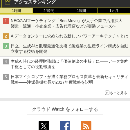
アクセスランキング
1時間
24時間
1週間
1カ月
NECのAIマーケティング「BestMove」が大手企業で活用拡大
製造・流通・小売企業・広告代理店などが実装フェーズへ
AIデータセンターに求められる新しいパワーアーキテクチャとは
日立、生成AIと数理最適化技術で製造業の生産ライン構成を自動
立案する技術を開発
生成AI時代の経理財務部は「価値創出の中核」に――データ集約
中枢としての役割転換を
日本マイクロソフトが描く業務プロセス変革と最新セキュリティ
戦略――津坂美樹社長が2027年度戦略を説明
もっと見る
クラウド Watch をフォローする