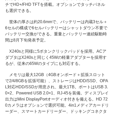
チでHD+/FHD TFTを搭載。オプションでタッチパネル
も選択できる。
筐体の厚さは約20.6mmで、バッテリーは内蔵3セル＋
6セルの構成で6セルバッテリーはシャットダウン不要で
バッテリー交換ができる。重量とバッテリー連続駆動時
間は8月下旬発表予定。
X240sと同様に5ボタンクリックパッドを採用。ACア
ダプタはX240sと同じく45Wの軽量アダプターを採用す
るが、従来の65Wのタイプにも対応する。
メモリは最大12GB（4GBオンボード＋拡張スロット
で2/4/8GBを拡張可能）、ストレージはHDD/SSD、OPA
L対応HDD/SSDが用意され、最大1TB。ポートはUSB 3.
0×2、Powered USB 2.0×1、RJ-45を装備。ディスプレイ
出力はMini DisplayPortオーディオ付きを備える。HD 72
0カメラはオプションで選択可能。4in1メディアカードリ
ーダー、スマートカードリーダー、ドッキングコネクタ