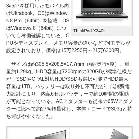
3/i5/i7を採用したモバイル向
けUltrabook。OSはWindow
s 8 Pro（64bit）を搭載。OS
はWindows 8（64bit）につ
ThinkPad X240s
いても稼働確認している。C
PUやディスプレイ、メモリ容量の違いなどで4モデルが
設定されており、価格は15万2250円～21万6300円。
サイズは約305.5×208.5×17.7mm（幅×奥行×厚）、重
量約1.29kg。HDD容量は7200rpmの320GBが標準仕様だ
が、SSDやOPAL対応HDD/SSDも選択可能でHDD最大
容量は1TB。バッテリーは取り外し不可だが、低消費電
力設計により、内蔵6セルバッテリーで約10時間の駆動
が可能となっている。ACアダプターも従来の65Wアダプ
ターに比べて約27％軽量化し、本体＋コードで303gと持
ち運びやすくなった。