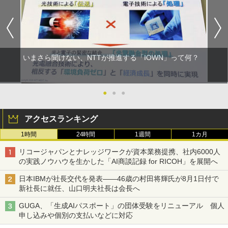
いまさら聞けない、NTTが推進する「IOWN」って何？
●
●
●
アクセスランキング
1時間
24時間
1週間
1カ月
リコージャパンとナレッジワークが資本業務提携、社内6000人
の実践ノウハウを生かした「AI商談記録 for RICOH」を展開へ
日本IBMが社長交代を発表――46歳の村田将輝氏が8月1日付で
新社長に就任、山口明夫社長は会長へ
GUGA、「生成AIパスポート」の団体受験をリニューアル 個人
申し込みや個別の支払いなどに対応