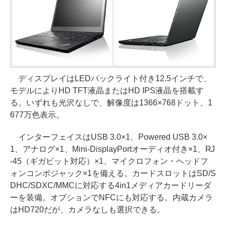
ディスプレイはLEDバックライト付き12.5インチで、
モデルによりHD TFT液晶またはHD IPS液晶を搭載す
る。いずれも光沢なしで、解像度は1366×768ドット、1
677万色表示。
インターフェイスはUSB 3.0×1、Powered USB 3.0×
1、アナログ×1、Mini-DisplayPortオーディオ付き×1、RJ
-45（ギガビット対応）×1、マイクロフォン・ヘッドフ
ォンコンボジャック×1を備える。カードスロットはSD/S
DHC/SDXC/MMCに対応する4in1メディアカードリーダ
ーを装備。オプションでNFCにも対応する。内蔵カメラ
はHD720だが、カメラなしも選択できる。