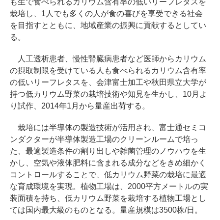
も生で食べられるカリウム含有率の低いリーフレタスを
栽培し、1人でも多くの人が食の喜びを享受できる社会
を目指すとともに、地域産業の振興に貢献するとしてい
る。
人工透析患者、慢性腎臓病患者など医師からカリウム
の摂取制限を受けている人も食べられるカリウム含有率
の低いリーフレタスを、会津富士加工や秋田県立大学が
持つ低カリウム野菜の栽培技術や知見を生かし、10月よ
り試作、2014年1月から量産出荷する。
栽培には半導体の製造技術が活用され、富士通セミコ
ンダクターが半導体製造工場のクリーンルームで培っ
た、最適製造条件の割り出しや雑菌管理のノウハウを生
かし、空気や液体肥料に含まれる成分などをきめ細かく
コントロールすることで、低カリウム野菜の栽培に最適
な育成環境を実現。植物工場は、2000平方メートルの実
装面積を持ち、低カリウム野菜を栽培する植物工場とし
ては国内最大級のものとなる。量産規模は3500株/日。