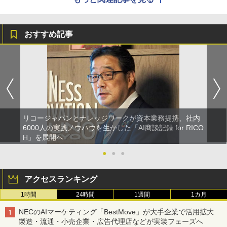
おすすめ記事
リコージャパンとナレッジワークが資本業務提携、社内
6000人の実践ノウハウを生かした「AI商談記録 for RICO
H」を展開へ
●
●
●
アクセスランキング
1時間
24時間
1週間
1カ月
NECのAIマーケティング「BestMove」が大手企業で活用拡大
製造・流通・小売企業・広告代理店などが実装フェーズへ