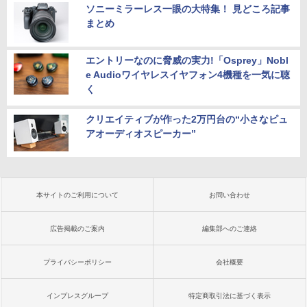
ソニーミラーレス一眼の大特集！ 見どころ記事
まとめ
エントリーなのに脅威の実力!「Osprey」Nobl
e Audioワイヤレスイヤフォン4機種を一気に聴
く
クリエイティブが作った2万円台の“小さなピュ
アオーディオスピーカー”
本サイトのご利用について
お問い合わせ
広告掲載のご案内
編集部へのご連絡
プライバシーポリシー
会社概要
インプレスグループ
特定商取引法に基づく表示