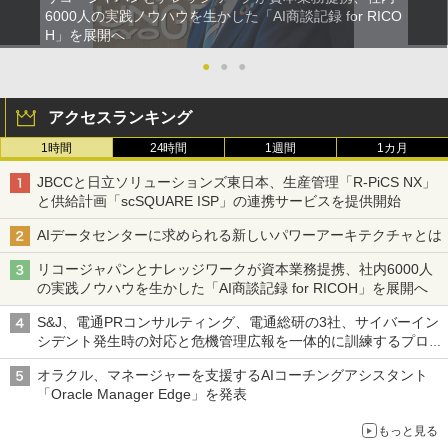
6000人の実践ノウハウを生かした「AI商談記録 for RICO
H」を展開へ
●
●
●
アクセスランキング
1時間
24時間
1週間
1カ月
JBCCと日立ソリューションズ東日本、生産管理「R-PiCS NX」
と供給計画「scSQUARE ISP」の連携サービスを提供開始
AIデータセンターに求められる新しいパワーアーキテクチャとは
リコージャパンとナレッジワークが資本業務提携、社内6000人
の実践ノウハウを生かした「AI商談記録 for RICOH」を展開へ
S&J、電通PRコンサルティング、電通総研の3社、サイバーイン
シデント発生時の対応と危機管理広報を一体的に訓練するプログ
ラムを提供
オラクル、マネージャーを支援するAIコーチングアシスタント
「Oracle Manager Edge」を発表
もっと見る