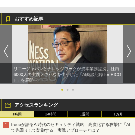
おすすめ記事
リコージャパンとナレッジワークが資本業務提携、社内
6000人の実践ノウハウを生かした「AI商談記録 for RICO
H」を展開へ
●
●
●
アクセスランキング
1時間
24時間
1週間
1カ月
freeeが語るAI時代のセキュリティ戦略 高度化する攻撃に「AI
で先回りして防御する」実践アプローチとは？