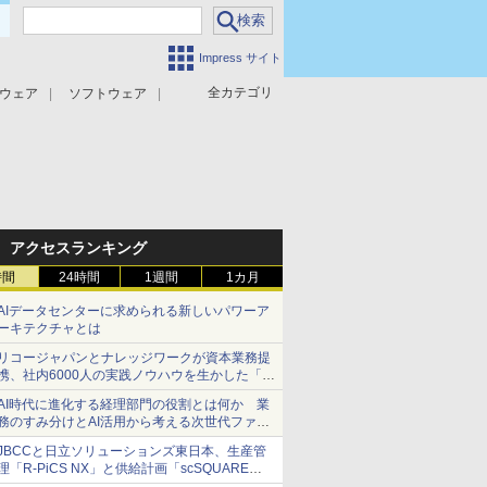
Impress サイト
全カテゴリ
ウェア
ソフトウェア
攻撃対策
マルウェア対策
アクセスランキング
時間
24時間
1週間
1カ月
AIデータセンターに求められる新しいパワーア
ーキテクチャとは
リコージャパンとナレッジワークが資本業務提
携、社内6000人の実践ノウハウを生かした「AI
商談記録 for RICOH」を展開へ
AI時代に進化する経理部門の役割とは何か 業
務のすみ分けとAI活用から考える次世代ファイ
ナンス戦略
JBCCと日立ソリューションズ東日本、生産管
理「R-PiCS NX」と供給計画「scSQUARE
ISP」の連携サービスを提供開始