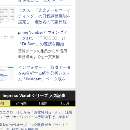
送信防止アドインサービス」
ラクス、「楽楽メールマーケ
を提供
ティング」の日程調整機能を
拡充し、複数名の商談日程調
整を効率化
primeNumberとウイングア
ーク1st、「TROCCO」と
「Dr.Sum」の連携を開始
基幹データの集約からAI活用・
業務還元までを一貫支援
インフォマート、取引データ
をAI分析する経営分析システ
ム「IMAgent」ベータ版を提
供
Impress Watchシリーズ 人気記事
時間
24時間
1週間
1カ月
ユニクロ、今日から「お盆特別セール」。涼感
シアサッカーワンピース待望値下げ、撥水ギア
ショーツは1990円に
東映の歴代オープニング映像がカプセルトイ
に。全5種で8月下旬発売