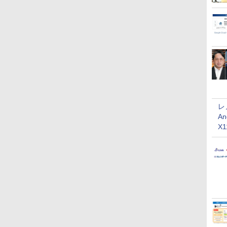
レ
An
X