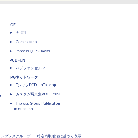
ICE
天海社
ス
Comic curea
impress QuickBooks
PUBFUN
パブファンセルフ
IPGネットワーク
TシャツPOD pTa.shop
カスタム写真集POD fabli
e
Impress Group Publication
Information
インプレスグループ
特定商取引法に基づく表示