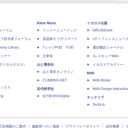
Rittor Music
イカロス出版
dフォーラム
リットーミュージック
AIRLINEweb
ップ担当者フォーラム
楽器探そう!デジマート
Jディフェンスニュー
ness Library
TシャツPOD T-OD
通訳翻訳ジャーナル
セミナー
立東舎
JレスキューWeb
 X（デジタルクロス）
山と溪谷社
イカロスアカデミー
山と溪谷オンライン
MdN
CLIMBING-NET
MdN Books
ブックス
近代科学社
MdN Design Interactiv
ing
近代科学社Digital
テックリブ
TechLib
広告掲載のご案内
編集部へのご連絡
プライバシーポリシー
会社概要