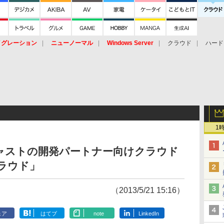
イグレーション
ニューノーマル
Windows Server
クラウド
ハード
トピック
ストレージ（HW）
オープンソース
SaaS
標的型
ント
1
ャストの開発パートナー向けクラウド
クラウド」
（2013/5/21 15:16）
ェア
はてブ
note
LinkedIn