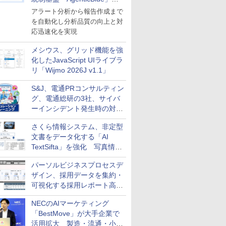
導入
アラート分析から報告作成まで
を自動化し分析品質の向上と対
応迅速化を実現
メシウス、グリッド機能を強
化したJavaScript UIライブラ
リ「Wijmo 2026J v1.1」
S&J、電通PRコンサルティン
グ、電通総研の3社、サイバ
ーインシデント発生時の対応
と危機管理広報を一体的に訓
さくら情報システム、非定型
練するプログラムを提供
文書をデータ化する「AI
TextSifta」を強化 写真情報
のデータ化などに対応
パーソルビジネスプロセスデ
ザイン、採用データを集約・
可視化する採用レポート高速
化サービスを提供
NECのAIマーケティング
「BestMove」が大手企業で
活用拡大 製造・流通・小売