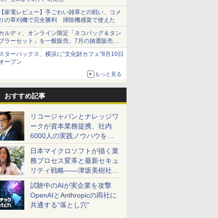
【家電レビュー】手ごわい雑草との戦い、コメ
リの草刈機で完全勝利 掃除機感覚で使えた
カルディ、オンライン限定「ネコバッグ＆タン
ブラーセット」を一般販売。7月の抽選販売の
当選無効分
スターバックス、横浜に“文化財カフェ”8月10日
オープン
もっと見る
おすすめ記事
リコージャパンとナレッジワ
ークが資本業務提携、社内
6000人の実践ノウハウを生
かした「AI商談記録 for
日本マイクロソフトが描く業
RICOH」を展開へ
務プロセス変革と最新セキュ
リティ戦略――津坂美樹社長
が2027年度戦略を説明
試験中のAIが実企業を攻撃
OpenAIとAnthropicの両社に
共通する“落とし穴”