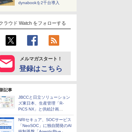
dynabookを2千台導入
クラウド Watch をフォローする
メルマガスタート！
登録はこちら
新記事
JBCCと日立ソリューション
ズ東日本、生産管理「R-
PiCS NX」と供給計画
「scSQUARE ISP」の連携サ
NRIセキュア、SOCサービス
ービスを提供開始
「NeoSOC」に独自開発のAI
統制基盤「AgenticBlue」を