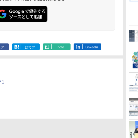
ェア
はてブ
note
LinkedIn
/71