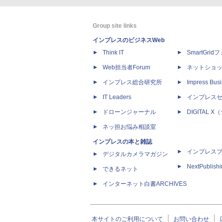
Group site links
インプレスのビジネスWeb
Think IT
SmartGri
Web担当者Forum
ネットショ
インプレス総合研究所
Impress Busi
IT Leaders
インプレス
ドローンジャーナル
DIGITAL
ネッ担お悩み相談室
インプレスの本と雑誌
インプレス
デジタルカメラマガジン
NextPublish
できるネット
インターネット白書ARCHIVES
本サイトのご利用について
お問い合わせ