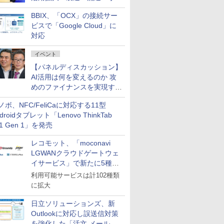
企業・広告代理店などが実装
BBIX、「OCX」の接続サー
フェーズへ
ビスで「Google Cloud」に
対応
イベント
【パネルディスカッション】
AI活用は何を変えるのか 攻
めのファイナンスを実現する
業務設計とマインドセット変
ノボ、NFC/FeliCaに対応する11型
革
droidタブレット「Lenovo ThinkTab
11 Gen 1」を発売
レコモット、「moconavi
LGWANクラウドゲートウェ
イサービス」で新たに5種類
のサービスと連携開始
利用可能サービスは計102種類
に拡大
日立ソリューションズ、新
Outlookに対応し誤送信対策
を強化した「活文 メール誤