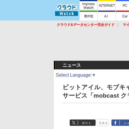
クラウド&データセンター完全ガイド
マ
サービス
セキュリティ
ネットワーク
スイッチ
ルータ
導入事例
イベ
ニュース
Select Language
▼
ビットアイル、モブキ
サービス「mobcast 
ポスト
リスト
シ