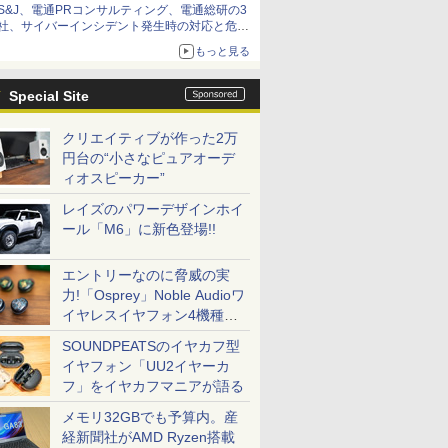
S&J、電通PRコンサルティング、電通総研の3
社、サイバーインシデント発生時の対応と危機
管理広報を一体的に訓練するプログラムを提供
もっと見る
Special Site
クリエイティブが作った2万
円台の“小さなピュアオーデ
ィオスピーカー”
レイズのパワーデザインホイ
ール「M6」に新色登場!!
エントリーなのに脅威の実
力!「Osprey」Noble Audioワ
イヤレスイヤフォン4機種を
一気に聴く
SOUNDPEATSのイヤカフ型
イヤフォン「UU2イヤーカ
フ」をイヤカフマニアが語る
メモリ32GBでも予算内。産
経新聞社がAMD Ryzen搭載