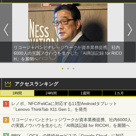
リコージャパンとナレッジワークが資本業務提携、社内
6000人の実践ノウハウを生かした「AI商談記録 for RICO
H」を展開へ
●
●
●
アクセスランキング
1時間
24時間
1週間
1カ月
レノボ、NFC/FeliCaに対応する11型Androidタブレット
「Lenovo ThinkTab X11 Gen 1」を発売
リコージャパンとナレッジワークが資本業務提携、社内6000人
の実践ノウハウを生かした「AI商談記録 for RICOH」を展開へ
BBIX、「OCX」の接続サービスで「Google Cloud」に対応