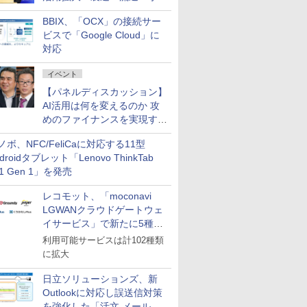
企業・広告代理店などが実装
BBIX、「OCX」の接続サー
フェーズへ
ビスで「Google Cloud」に
対応
イベント
【パネルディスカッション】
AI活用は何を変えるのか 攻
めのファイナンスを実現する
業務設計とマインドセット変
ノボ、NFC/FeliCaに対応する11型
革
droidタブレット「Lenovo ThinkTab
11 Gen 1」を発売
レコモット、「moconavi
LGWANクラウドゲートウェ
イサービス」で新たに5種類
のサービスと連携開始
利用可能サービスは計102種類
に拡大
日立ソリューションズ、新
Outlookに対応し誤送信対策
を強化した「活文 メール誤