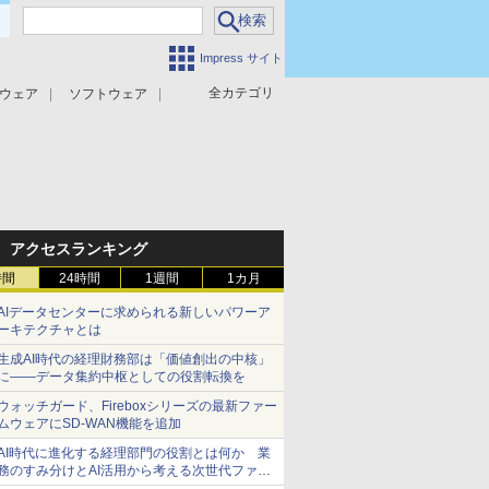
Impress サイト
全カテゴリ
ウェア
ソフトウェア
攻撃対策
マルウェア対策
アクセスランキング
時間
24時間
1週間
1カ月
AIデータセンターに求められる新しいパワーア
ーキテクチャとは
生成AI時代の経理財務部は「価値創出の中核」
に――データ集約中枢としての役割転換を
ウォッチガード、Fireboxシリーズの最新ファー
ムウェアにSD-WAN機能を追加
AI時代に進化する経理部門の役割とは何か 業
務のすみ分けとAI活用から考える次世代ファイ
ナンス戦略