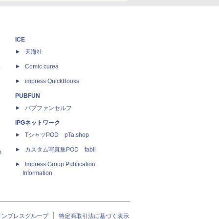
ICE
天海社
ス
Comic curea
impress QuickBooks
PUBFUN
パブファンセルフ
IPGネットワーク
TシャツPOD pTa.shop
カスタム写真集POD fabli
e
Impress Group Publication
Information
インプレスグループ
特定商取引法に基づく表示