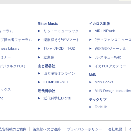
Rittor Music
イカロス出版
dフォーラム
リットーミュージック
AIRLINEweb
ップ担当者フォーラム
楽器探そう!デジマート
Jディフェンスニュー
ness Library
TシャツPOD T-OD
通訳翻訳ジャーナル
セミナー
立東舎
JレスキューWeb
 X（デジタルクロス）
山と溪谷社
イカロスアカデミー
山と溪谷オンライン
MdN
CLIMBING-NET
MdN Books
ブックス
近代科学社
MdN Design Interactiv
ing
近代科学社Digital
テックリブ
TechLib
広告掲載のご案内
編集部へのご連絡
プライバシーポリシー
会社概要