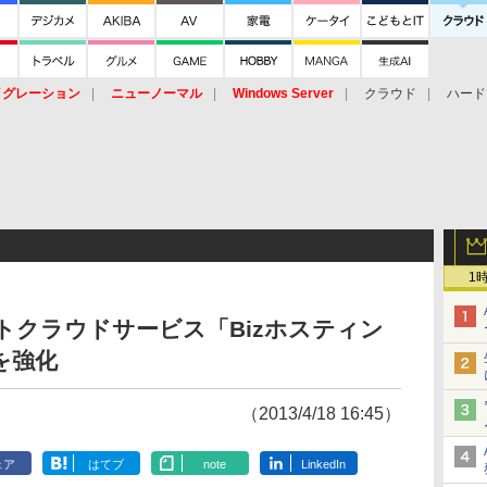
イグレーション
ニューノーマル
Windows Server
クラウド
ハード
トピック
ストレージ（HW）
オープンソース
SaaS
標的型
ント
1
ートクラウドサービス「Bizホスティン
d」を強化
（2013/4/18 16:45）
ェア
はてブ
note
LinkedIn