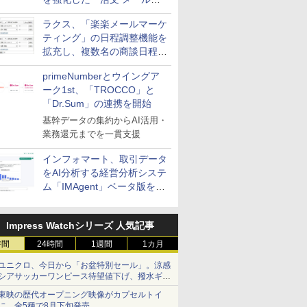
送信防止アドインサービス」
ラクス、「楽楽メールマーケ
を提供
ティング」の日程調整機能を
拡充し、複数名の商談日程調
整を効率化
primeNumberとウイングア
ーク1st、「TROCCO」と
「Dr.Sum」の連携を開始
基幹データの集約からAI活用・
業務還元までを一貫支援
インフォマート、取引データ
をAI分析する経営分析システ
ム「IMAgent」ベータ版を提
供
Impress Watchシリーズ 人気記事
時間
24時間
1週間
1カ月
ユニクロ、今日から「お盆特別セール」。涼感
シアサッカーワンピース待望値下げ、撥水ギア
ショーツは1990円に
東映の歴代オープニング映像がカプセルトイ
に。全5種で8月下旬発売