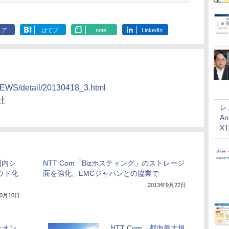
ェア
はてブ
note
LinkedIn
NEWS/detail/20130418_3.html
社
レ
An
X
国内シ
NTT Com「Bizホスティング」のストレージ
ウド化
面を強化、EMCジャパンとの協業で
2013年9月27日
10月10日
たオン
NTT Com、都内最大規