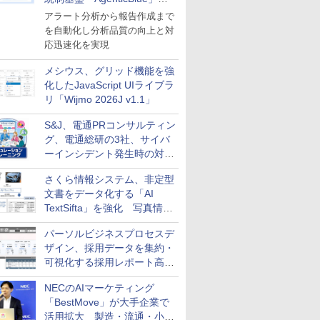
導入
アラート分析から報告作成まで
を自動化し分析品質の向上と対
応迅速化を実現
メシウス、グリッド機能を強
化したJavaScript UIライブラ
リ「Wijmo 2026J v1.1」
S&J、電通PRコンサルティン
グ、電通総研の3社、サイバ
ーインシデント発生時の対応
と危機管理広報を一体的に訓
さくら情報システム、非定型
練するプログラムを提供
文書をデータ化する「AI
TextSifta」を強化 写真情報
のデータ化などに対応
パーソルビジネスプロセスデ
ザイン、採用データを集約・
可視化する採用レポート高速
化サービスを提供
NECのAIマーケティング
「BestMove」が大手企業で
活用拡大 製造・流通・小売