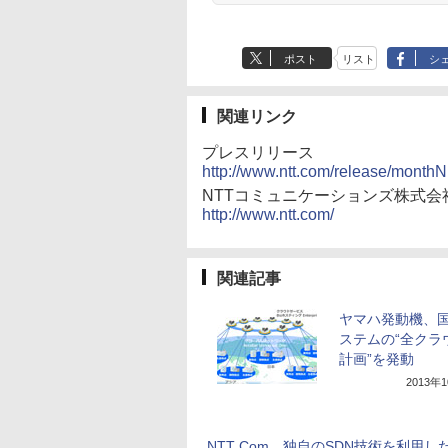
ポスト
リスト
シ
関連リンク
プレスリリース
http://www.ntt.com/release/month
NTTコミュニケーションズ株式会
http://www.ntt.com/
関連記事
ヤマハ発動機、
ステムの“全クラ
計画”を発動
2013年
NTT Com、独自のSDN技術を利用し