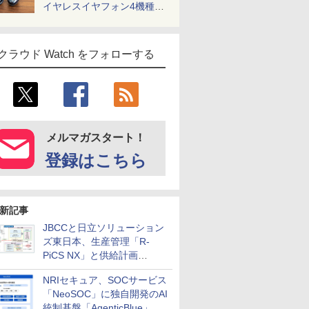
イヤレスイヤフォン4機種を
一気に聴く
クラウド Watch をフォローする
メルマガスタート！
登録はこちら
新記事
JBCCと日立ソリューション
ズ東日本、生産管理「R-
PiCS NX」と供給計画
「scSQUARE ISP」の連携サ
NRIセキュア、SOCサービス
ービスを提供開始
「NeoSOC」に独自開発のAI
統制基盤「AgenticBlue」を