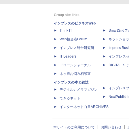
Group site links
インプレスのビジネスWeb
Think IT
SmartGri
Web担当者Forum
ネットショ
インプレス総合研究所
Impress Busi
IT Leaders
インプレス
ドローンジャーナル
DIGITAL
ネッ担お悩み相談室
インプレスの本と雑誌
インプレス
デジタルカメラマガジン
NextPublish
できるネット
インターネット白書ARCHIVES
本サイトのご利用について
お問い合わせ