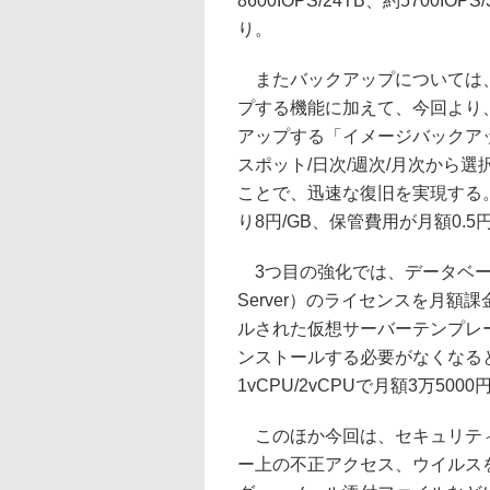
8600IOPS/24TB、約5700I
り。
またバックアップについては、
プする機能に加えて、今回より
アップする「イメージバックア
スポット/日次/週次/月次から
ことで、迅速な復旧を実現する
り8円/GB、保管費用が月額0.5円
3つ目の強化では、データベースアプ
Server）のライセンスを月
ルされた仮想サーバーテンプレ
ンストールする必要がなくなるとし
1vCPU/2vCPUで月額3万50
このほか今回は、セキュリティ
ー上の不正アクセス、ウイルス