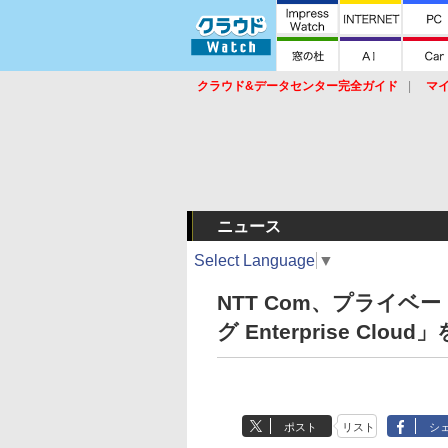
クラウド&データセンター完全ガイド
マ
サービス
セキュリティ
ネットワーク
スイッチ
ルータ
導入事例
イベ
ニュース
Select Language
▼
NTT Com、プライベ
グ Enterprise Clou
ポスト
リスト
シ