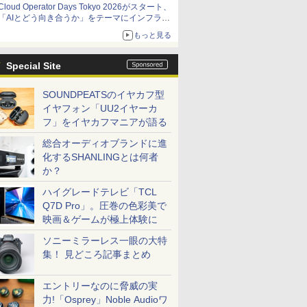
Cloud Operator Days Tokyo 2026がスタート、
「AIとどう向き合うか」をテーマにインフラ運
用の知見を集約
もっと見る
Special Site
SOUNDPEATSのイヤカフ型
イヤフォン「UU2イヤーカ
フ」をイヤカフマニアが語る
総合オーディオブランドに進
化するSHANLINGとは何者
か？
ハイグレードテレビ「TCL
Q7D Pro」。圧巻の色彩美で
映画＆ゲームが極上体験に
ソニーミラーレス一眼の大特
集！ 見どころ記事まとめ
エントリーなのに脅威の実
力!「Osprey」Noble Audioワ