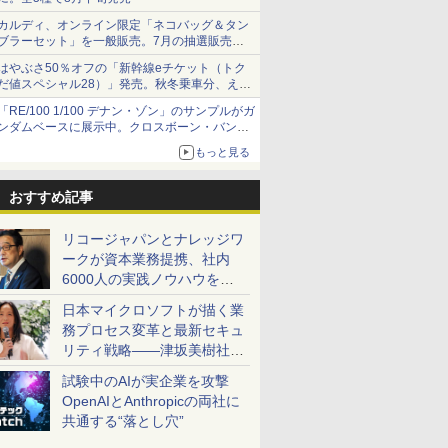
カルディ、オンライン限定「ネコバッグ＆タン
ブラーセット」を一般販売。7月の抽選販売の
当選無効分
はやぶさ50％オフの「新幹線eチケット（トク
だ値スペシャル28）」発売。秋冬乗車分、えき
ねっと限定
「RE/100 1/100 デナン・ゾン」のサンプルがガ
ンダムベースに展示中。クロスボーン・バンガ
ードの制式量産機が間もなく発送【ガンダムベ
もっと見る
ース撮り下ろし】
おすすめ記事
リコージャパンとナレッジワ
ークが資本業務提携、社内
6000人の実践ノウハウを生
かした「AI商談記録 for
日本マイクロソフトが描く業
RICOH」を展開へ
務プロセス変革と最新セキュ
リティ戦略――津坂美樹社長
が2027年度戦略を説明
試験中のAIが実企業を攻撃
OpenAIとAnthropicの両社に
共通する“落とし穴”