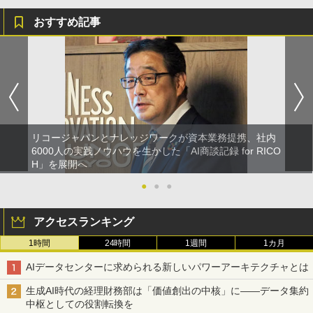
おすすめ記事
リコージャパンとナレッジワークが資本業務提携、社内
6000人の実践ノウハウを生かした「AI商談記録 for RICO
H」を展開へ
●
●
●
アクセスランキング
1時間
24時間
1週間
1カ月
AIデータセンターに求められる新しいパワーアーキテクチャとは
生成AI時代の経理財務部は「価値創出の中核」に――データ集約
中枢としての役割転換を