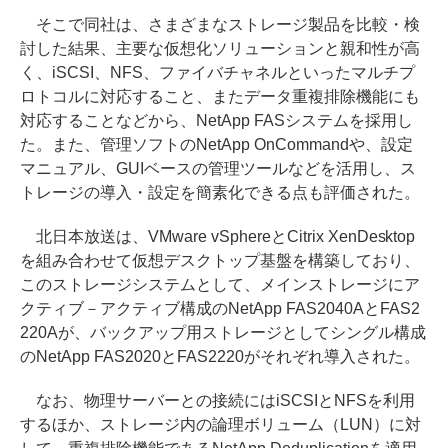
そこで同社は、さまざまなストレージ製品を比較・検
討した結果、主要な仮想化ソリューションと親和性が高
く、iSCSI、NFS、ファイバチャネルといったマルチプ
ロトコルに対応すること、またデータ重複排除機能にも
対応することなどから、NetApp FASシステムを採用し
た。また、管理ソフトのNetApp OnCommandや、設定
マニュアル、GUIベースの管理ツールなどを活用し、ス
トレージの導入・設定を簡素化できる点も評価された。
北日本放送は、VMware vSphereとCitrix XenDesktop
を組み合わせて仮想デスクトップ基盤を構築しており、
このストレージシステムとして、メインストレージにア
クティブ－アクティブ構成のNetApp FAS2040AとFAS2
220Aが、バックアップ用ストレージとしてシングル構成
のNetApp FAS2020とFAS2220がそれぞれ導入された。
なお、物理サーバーとの接続にはiSCSIとNFSを利用
するほか、ストレージ内の論理ボリューム（LUN）に対