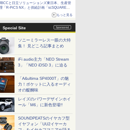
JBCCと日立ソリューションズ東日本、生産管
理「R-PiCS NX」と供給計画「scSQUARE
ISP」の連携サービスを提供開始
もっと見る
Special Site
ソニーミラーレス一眼の大特
集！ 見どころ記事まとめ
iFi audio主力「NEO Stream
3」「NEO iDSD 3」に迫る
「A&ultima SP4000T」の魅
力！ポケットに入るオーディ
オの醍醐味
レイズのパワーデザインホイ
ール「M6」に新色登場!!
SOUNDPEATSのイヤカフ型
イヤフォン「UU2イヤーカ
フ」をイヤカフマニアが語る