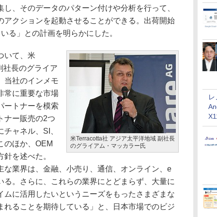
集し、そのデータのパターン付けや分析を行って、
のアクションを起動させることができる。出荷開始
ている」との計画を明らかにした。
ついて、米
域 副社長のグライア
、当社のインメモ
非常に重要な市場
レ
パートナーを模索
An
X
トナー販売の2つ
チャネル、SI、
米Terracotta社 アジア太平洋地域 副社長
このほか、OEM
のグライアム・マッカラー氏
方針を述べた。
主な業界は、金融、小売り、通信、オンライン、e
いる。さらに、これらの業界にとどまらず、大量に
イムに活用したいというニーズをもったさまざまな
まれることを期待している」と、日本市場でのビジ