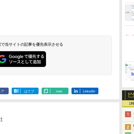
 検索で当サイトの記事を優先表示させる
ェア
はてブ
note
LinkedIn
1
社