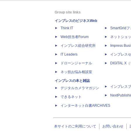
Group site links
インプレスのビジネスWeb
Think IT
SmartGri
Web担当者Forum
ネットショ
インプレス総合研究所
Impress Busi
IT Leaders
インプレス
ドローンジャーナル
DIGITAL
ネッ担お悩み相談室
インプレスの本と雑誌
インプレス
デジタルカメラマガジン
NextPublish
できるネット
インターネット白書ARCHIVES
本サイトのご利用について
お問い合わせ