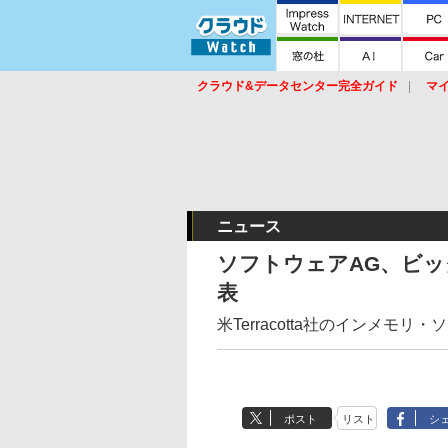
クラウド&データセンター完全ガイド
マ
サービス
セキュリティ
ネットワーク
スイッチ
ルータ
導入事例
イベ
ニュース
ソフトウェアAG、ビ
表
米Terracotta社のインメモ
ポスト
リスト
シ