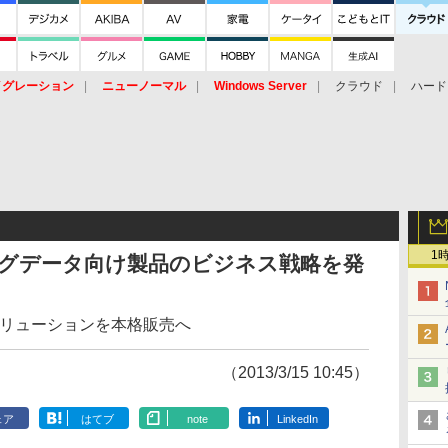
イグレーション
ニューノーマル
Windows Server
クラウド
ハード
トピック
ストレージ（HW）
オープンソース
SaaS
標的型
ント
1
ッグデータ向け製品のビジネス戦略を発
リ・ソリューションを本格販売へ
（2013/3/15 10:45）
ェア
はてブ
note
LinkedIn