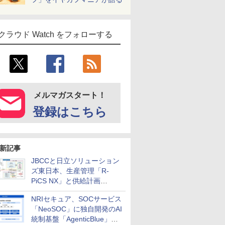
クラウド Watch をフォローする
メルマガスタート！
登録はこちら
新記事
JBCCと日立ソリューション
ズ東日本、生産管理「R-
PiCS NX」と供給計画
「scSQUARE ISP」の連携サ
NRIセキュア、SOCサービス
ービスを提供開始
「NeoSOC」に独自開発のAI
統制基盤「AgenticBlue」を