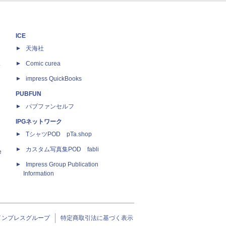
ICE
天海社
ス
Comic curea
impress QuickBooks
PUBFUN
パブファンセルフ
IPGネットワーク
TシャツPOD pTa.shop
カスタム写真集POD fabli
e
Impress Group Publication
Information
インプレスグループ
特定商取引法に基づく表示