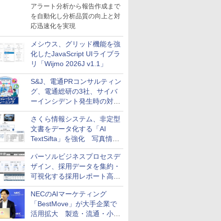
導入
アラート分析から報告作成まで
を自動化し分析品質の向上と対
応迅速化を実現
メシウス、グリッド機能を強
化したJavaScript UIライブラ
リ「Wijmo 2026J v1.1」
S&J、電通PRコンサルティン
グ、電通総研の3社、サイバ
ーインシデント発生時の対応
と危機管理広報を一体的に訓
さくら情報システム、非定型
練するプログラムを提供
文書をデータ化する「AI
TextSifta」を強化 写真情報
のデータ化などに対応
パーソルビジネスプロセスデ
ザイン、採用データを集約・
可視化する採用レポート高速
化サービスを提供
NECのAIマーケティング
「BestMove」が大手企業で
活用拡大 製造・流通・小売