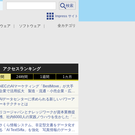
Impress サイト
全カテゴリ
ウェア
ソフトウェア
攻撃対策
マルウェア対策
アクセスランキング
時間
24時間
1週間
1カ月
NECのAIマーケティング「BestMove」が大手
企業で活用拡大 製造・流通・小売企業・広告
代理店などが実装フェーズへ
AIデータセンターに求められる新しいパワーア
ーキテクチャとは
リコージャパンとナレッジワークが資本業務提
携、社内6000人の実践ノウハウを生かした「AI
商談記録 for RICOH」を展開へ
さくら情報システム、非定型文書をデータ化す
る「AI TextSifta」を強化 写真情報のデータ化
などに対応