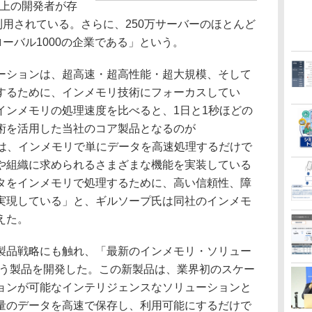
以上の開発者が存
利用されている。さらに、250万サーバーのほとんど
ローバル1000の企業である」という。
ションは、超高速・超高性能・超大規模、そして
するために、インメモリ技術にフォーカスしてい
インメモリの処理速度を比べると、1日と1秒ほどの
術を活用した当社のコア製品となるのが
同製品は、インメモリで単にデータを高速処理するだけで
や組織に求められるさまざまな機能を実装している
タをインメモリで処理するために、高い信頼性、障
実現している」と、ギルソープ氏は同社のインメモ
えた。
品戦略にも触れ、「最新のインメモリ・ソリュー
』という製品を開発した。この新製品は、業界初のスケー
ョンが可能なインテリジェンスなソリューションと
量のデータを高速で保存し、利用可能にするだけで