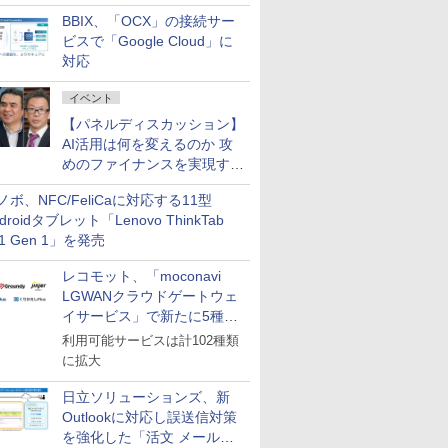
企業・広告代理店などが実装
BBIX、「OCX」の接続サー
フェーズへ
ビスで「Google Cloud」に
対応
イベント
【パネルディスカッション】
AI活用は何を変えるのか 攻
めのファイナンスを実現する
業務設計とマインドセット変
ノボ、NFC/FeliCaに対応する11型
革
droidタブレット「Lenovo ThinkTab
11 Gen 1」を発売
レコモット、「moconavi
LGWANクラウドゲートウェ
イサービス」で新たに5種類
のサービスと連携開始
利用可能サービスは計102種類
に拡大
日立ソリューションズ、新
Outlookに対応し誤送信対策
を強化した「活文 メール誤