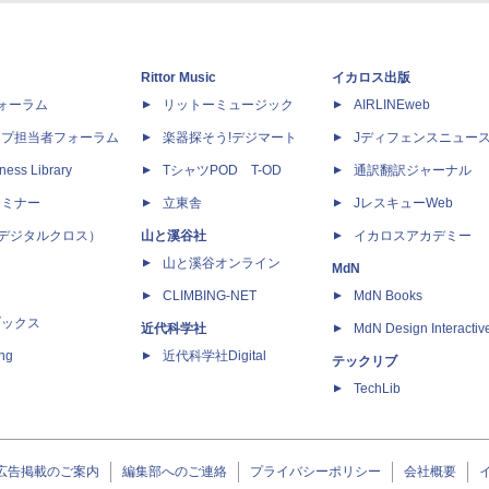
Rittor Music
イカロス出版
dフォーラム
リットーミュージック
AIRLINEweb
ップ担当者フォーラム
楽器探そう!デジマート
Jディフェンスニュー
ness Library
TシャツPOD T-OD
通訳翻訳ジャーナル
セミナー
立東舎
JレスキューWeb
 X（デジタルクロス）
山と溪谷社
イカロスアカデミー
山と溪谷オンライン
MdN
CLIMBING-NET
MdN Books
ブックス
近代科学社
MdN Design Interactiv
ing
近代科学社Digital
テックリブ
TechLib
広告掲載のご案内
編集部へのご連絡
プライバシーポリシー
会社概要