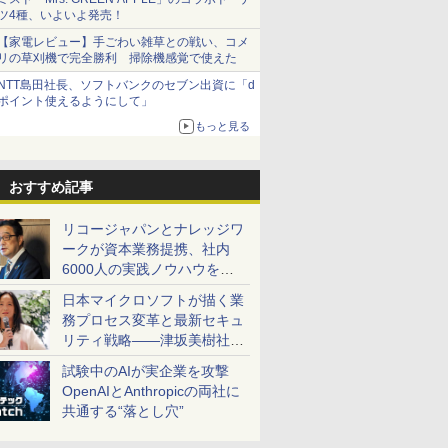
ツ4種、いよいよ発売！
【家電レビュー】手ごわい雑草との戦い、コメ
リの草刈機で完全勝利 掃除機感覚で使えた
NTT島田社長、ソフトバンクのセブン出資に「d
ポイント使えるようにして」
もっと見る
おすすめ記事
リコージャパンとナレッジワ
ークが資本業務提携、社内
6000人の実践ノウハウを生
かした「AI商談記録 for
日本マイクロソフトが描く業
RICOH」を展開へ
務プロセス変革と最新セキュ
リティ戦略――津坂美樹社長
が2027年度戦略を説明
試験中のAIが実企業を攻撃
OpenAIとAnthropicの両社に
共通する“落とし穴”