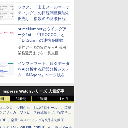
送信防止アドインサービス」
ラクス、「楽楽メールマーケ
を提供
ティング」の日程調整機能を
拡充し、複数名の商談日程調
整を効率化
primeNumberとウイングア
ーク1st、「TROCCO」と
「Dr.Sum」の連携を開始
基幹データの集約からAI活用・
業務還元までを一貫支援
インフォマート、取引データ
をAI分析する経営分析システ
ム「IMAgent」ベータ版を提
供
Impress Watchシリーズ 人気記事
時間
24時間
1週間
1カ月
ユニクロ、今日から「お盆特別セール」。涼感
シアサッカーワンピース待望値下げ、撥水ギア
ショーツは1990円に
KDDI、楽天へのローミングを9月末で終了
ミスド「Mrs. GREEN APPLE」のコラボドーナ