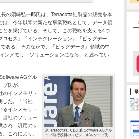
の須﨑弘一郎氏は、Terracotta社製品の販売を本
では、今年以降の新たな事業戦略として、データ領
ことを掲げている。そして、この戦略を支える4つ
プロセス』『インテグレーション』『ビッグデー
つである。そのなかで、『ビッグデータ』領域の中
ta社のインメモリ・ソリューションになる」と述べてい
oftware AGグル
ープ氏が、
最
同社のインメモリ・
明した。「当社
いるインメモリ・
。当社のソリュー
供され、汎用のサ
米Terracotta社 CEO 兼 Software AGグル
る。これにより、
ープ執行役員のロビン・ギルソープ氏