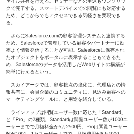
ァイル共有を行える。セミナーなどの申込もワンクリッ
クで完了する。スマートデバイスでの閲覧にも対応する
ため、どこからでもアクセスできる気軽さを実現でき
る。
さらにSalesforce.comの顧客管理システムと連携する
ため、Salesforceで管理している顧客やパートナーに効
率よく情報発信することが可能。Salesforceに保存され
たオブジェクトをポータルに表示することもできるた
め、Salesforceのデータを活用したWebサイトの構築が
簡単に行えるという。
スカイアークでは、顧客接点の強化に、代理店との情
報共有に、会員企業のコミュニティに、見込み顧客への
マーケティングツールに、と用途を紹介している。
ラインアップは閲覧ユーザー数に応じた「Standard」
と「Pro」の2種類。Standardは閲覧ユーザー数が1000ユ
ーザーまでで月額料金が5万2500円、Proは閲覧ユーザー
数が1001～1万ユーザーまでで、月額費用が8万4000