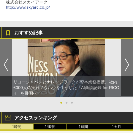
株式会社スカイアーク
http://www.skyarc.co.jp/
おすすめ記事
リコージャパンとナレッジワークが資本業務提携、社内
6000人の実践ノウハウを生かした「AI商談記録 for RICO
H」を展開へ
●
●
●
アクセスランキング
1時間
24時間
1週間
1カ月