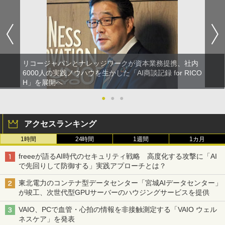
リコージャパンとナレッジワークが資本業務提携、社内
6000人の実践ノウハウを生かした「AI商談記録 for RICO
H」を展開へ
●
●
●
アクセスランキング
1時間
24時間
1週間
1カ月
freeeが語るAI時代のセキュリティ戦略 高度化する攻撃に「AI
で先回りして防御する」実践アプローチとは？
東北電力のコンテナ型データセンター「宮城AIデータセンター」
が竣工、次世代型GPUサーバーのハウジングサービスを提供
VAIO、PCで血管・心拍の情報を非接触測定する「VAIO ウェル
ネスケア」を発表