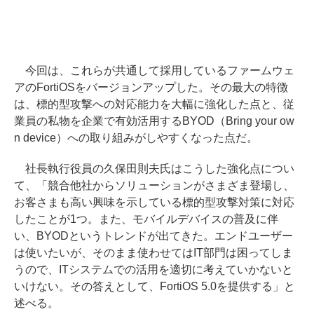
今回は、これらが共通して採用しているファームウェ
アのFortiOSをバージョンアップした。その最大の特徴
は、標的型攻撃への対応能力を大幅に強化した点と、従
業員の私物を企業で有効活用するBYOD（Bring your ow
n device）への取り組みがしやすくなった点だ。
社長執行役員の久保田則夫氏はこうした強化点につい
て、「競合他社からソリューションがさまざま登場し、
お客さまも高い興味を示している標的型攻撃対策に対応
したことが1つ。また、モバイルデバイスの普及に伴
い、BYODというトレンドが出てきた。エンドユーザー
は使いたいが、そのまま使わせてはIT部門は困ってしま
うので、ITシステムでの活用を適切に考えていかないと
いけない。その答えとして、FortiOS 5.0を提供する」と
述べる。