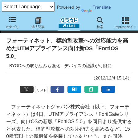
Powered by
Translate
ニュース
カテゴリ
過去記事
検索
Impressサイト
フォーティネット、標的型攻撃への対応能力を高
めたUTMアプライアンス向け新OS「FortiOS
5.0」
BYODへの取り組みも強化、デバイスの認識が可能に
（2012/12/4 15:14）
リスト
フォーティネットジャパン株式会社（以下、フォーテ
ィネット）は4日、UTMアプライアンス「FortiGateシリ
ーズ」向けOSの新版「FortiOS 5.0」を同日より提供する
と発表した。標的型攻撃への対応能力を高めるなど、15
0種類以上の新機能を搭載しているという。また同時