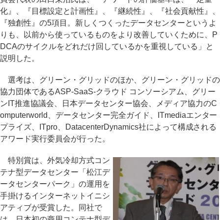
化』、『目標設定と計画性』、『継続性』、『社会貢献性』、
『独創性』の5項目。新しくつくったデータセンターというよ
りも、以前から使っているものをより改善していくために、P
DCAのサイクルをどれだけ回しているかを重視している」と
説明した。
選考は、グリーン・グリッドのほか、グリーン・グリッドの
協力団体であるASP-SaaS-クラウド コンソーシアム、グリー
ンIT推進協議会、日本データセンター協会、メディア協力のC
omputerworld、データセンター完全ガイド、ITmediaエンター
プライズ、ITpro、DatacenterDynamics社によって構成される
アワード実行委員会が行った。
特別賞は、外気冷却方式コン
テナ型データセンター「松江デ
ータセンターパーク」の運用を
手掛けるインターネットイニシ
アティブが受賞した。同社で
は、日本初の商用コンテナ型デ