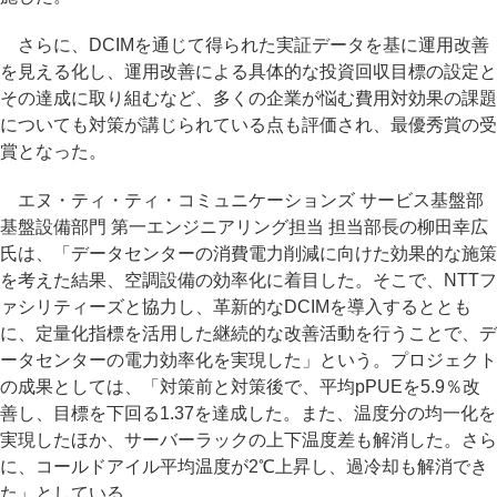
さらに、DCIMを通じて得られた実証データを基に運用改善
を見える化し、運用改善による具体的な投資回収目標の設定と
その達成に取り組むなど、多くの企業が悩む費用対効果の課題
についても対策が講じられている点も評価され、最優秀賞の受
賞となった。
エヌ・ティ・ティ・コミュニケーションズ サービス基盤部
基盤設備部門 第一エンジニアリング担当 担当部長の柳田幸広
氏は、「データセンターの消費電力削減に向けた効果的な施策
を考えた結果、空調設備の効率化に着目した。そこで、NTTフ
ァシリティーズと協力し、革新的なDCIMを導入するととも
に、定量化指標を活用した継続的な改善活動を行うことで、デ
ータセンターの電力効率化を実現した」という。プロジェクト
の成果としては、「対策前と対策後で、平均pPUEを5.9％改
善し、目標を下回る1.37を達成した。また、温度分の均一化を
実現したほか、サーバーラックの上下温度差も解消した。さら
に、コールドアイル平均温度が2℃上昇し、過冷却も解消でき
た」としている。