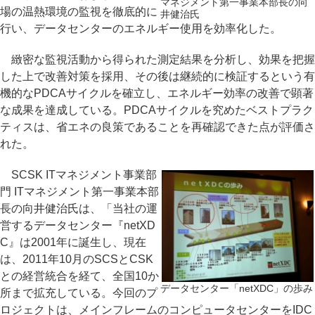
マネジメント第一事業本部長の向
場の温熱環境の監視を徹底的に
井健治氏
行い、データセンターのエネルギー使用を効率化した。
緻密な監視活動から得られた測定結果を分析し、効果を把握
した上で改善対策を採用、その後は継続的に検証するという有
機的なPDCAサイクルを確立し、エネルギー効率の改善で顕著
な成果を達成している。PDCAサイクルを究めたベストプラク
ティスは、省エネの良策であることを再確認できた点が評価さ
れた。
SCSK ITマネジメント事業部
門 ITマネジメント第一事業本部
長の向井健治氏は、「当社の運
営するデータセンター『netXD
C』は2001年に誕生し、現在
は、2011年10月のSCSとCSK
との経営統合を経て、全国10か
データセンター「netXDC」の歩み
所まで拡充している。今回のプ
ロジェクトは、メインフレームのコンピュータセンターをIDC