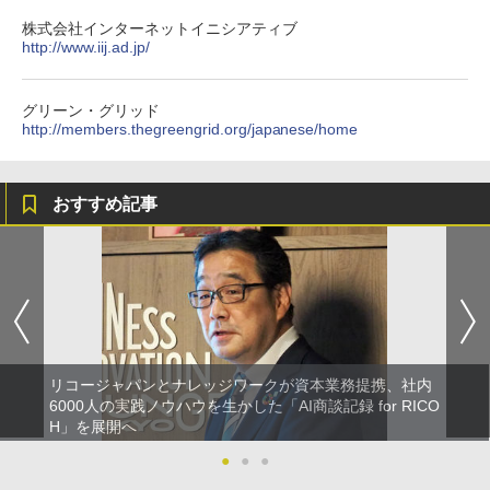
株式会社インターネットイニシアティブ
http://www.iij.ad.jp/
グリーン・グリッド
http://members.thegreengrid.org/japanese/home
おすすめ記事
リコージャパンとナレッジワークが資本業務提携、社内
6000人の実践ノウハウを生かした「AI商談記録 for RICO
H」を展開へ
●
●
●