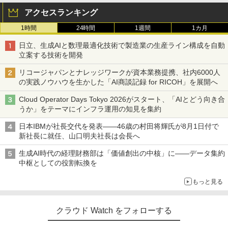
アクセスランキング
1時間
24時間
1週間
1カ月
日立、生成AIと数理最適化技術で製造業の生産ライン構成を自動
立案する技術を開発
リコージャパンとナレッジワークが資本業務提携、社内6000人
の実践ノウハウを生かした「AI商談記録 for RICOH」を展開へ
Cloud Operator Days Tokyo 2026がスタート、「AIとどう向き合
うか」をテーマにインフラ運用の知見を集約
日本IBMが社長交代を発表――46歳の村田将輝氏が8月1日付で
新社長に就任、山口明夫社長は会長へ
生成AI時代の経理財務部は「価値創出の中核」に――データ集約
中枢としての役割転換を
もっと見る
クラウド Watch をフォローする