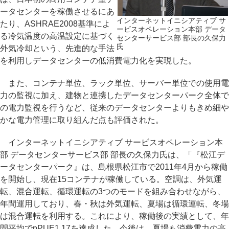
ータセンターを稼働させるにあ
インターネットイニシアティブ サ
たり、ASHRAE2008基準によ
ービスオペレーション本部 データ
る冷気温度の高温設定に基づく
センターサービス部 部長の久保力
氏
外気冷却という、先進的な手法
を利用しデータセンターの低消費電力化を実現した。
また、コンテナ単位、ラック単位、サーバー単位での使用電
力の監視に加え、建物と連携したデータセンターパーク全体で
の電力監視を行うなど、従来のデータセンターよりもきめ細や
かな電力管理に取り組んだ点も評価された。
インターネットイニシアティブ サービスオペレーション本
部 データセンターサービス部 部長の久保力氏は、「『松江デ
ータセンターパーク』は、島根県松江市で2011年4月から稼働
を開始し、現在15コンテナが稼働している。空調は、外気運
転、混合運転、循環運転の3つのモードを組み合わせながら、
年間運用しており、春・秋は外気運転、夏場は循環運転、冬場
は混合運転を利用する。これにより、稼働後の実績として、年
間平均でpPUE1.17を達成した。今後は、夏場も消費電力の高