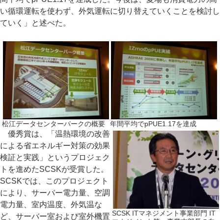
い循環運転を使わず、外気運転に切り替えていくことを検討し
ていく」と述べた。
松江データセンターパークの概要
年間平均でpPUE1.17を達成
優秀賞は、「温熱環境の改善
による省エネルギー対策の効果
検証と実践」というプロジェク
トを進めたSCSKが受賞した。
SCSKでは、このプロジェクト
により、サーバー電力量、空調
電力量、室内温度、外気温な
SCSK ITマネジメント事業部門 IT
ど、サーバー室および室外機置