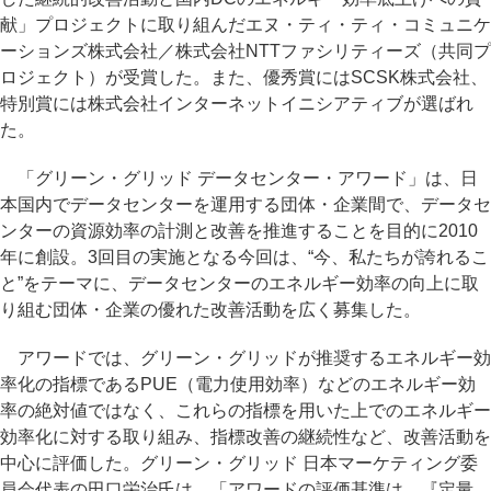
献」プロジェクトに取り組んだエヌ・ティ・ティ・コミュニケ
ーションズ株式会社／株式会社NTTファシリティーズ（共同プ
ロジェクト）が受賞した。また、優秀賞にはSCSK株式会社、
特別賞には株式会社インターネットイニシアティブが選ばれ
た。
「グリーン・グリッド データセンター・アワード」は、日
本国内でデータセンターを運用する団体・企業間で、データセ
ンターの資源効率の計測と改善を推進することを目的に2010
年に創設。3回目の実施となる今回は、“今、私たちが誇れるこ
と”をテーマに、データセンターのエネルギー効率の向上に取
り組む団体・企業の優れた改善活動を広く募集した。
アワードでは、グリーン・グリッドが推奨するエネルギー効
率化の指標であるPUE（電力使用効率）などのエネルギー効
率の絶対値ではなく、これらの指標を用いた上でのエネルギー
効率化に対する取り組み、指標改善の継続性など、改善活動を
中心に評価した。グリーン・グリッド 日本マーケティング委
員会代表の田口栄治氏は、「アワードの評価基準は、『定量