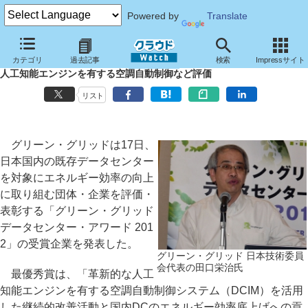
Powered by
Translate
グリーン・グリッドの省エネアワード、最優秀賞はNTT Comらの共同
カテゴリ
過去記事
検索
Impressサイト
プロジェクトに
人工知能エンジンを有する空調自動制御など評価
リスト
グリーン・グリッドは17日、
日本国内の既存データセンター
を対象にエネルギー効率の向上
に取り組む団体・企業を評価・
表彰する「グリーン・グリッド
データセンター・アワード 201
2」の受賞企業を発表した。
グリーン・グリッド 日本技術委員
会代表の田口栄治氏
最優秀賞は、「革新的な人工
知能エンジンを有する空調自動制御システム（DCIM）を活用
した継続的改善活動と国内DCのエネルギー効率底上げへの貢