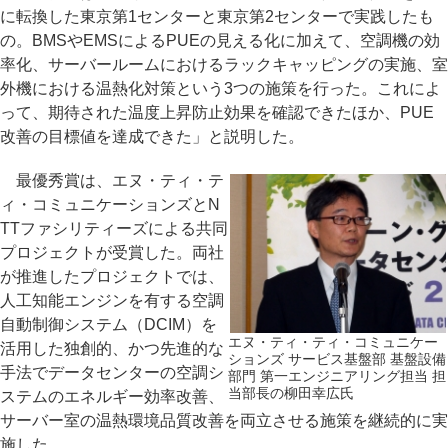
に転換した東京第1センターと東京第2センターで実践したも
の。BMSやEMSによるPUEの見える化に加えて、空調機の効
率化、サーバールームにおけるラックキャッピングの実施、室
外機における温熱化対策という3つの施策を行った。これによ
って、期待された温度上昇防止効果を確認できたほか、PUE
改善の目標値を達成できた」と説明した。
最優秀賞は、エヌ・ティ・テ
ィ・コミュニケーションズとN
TTファシリティーズによる共同
プロジェクトが受賞した。両社
が推進したプロジェクトでは、
人工知能エンジンを有する空調
自動制御システム（DCIM）を
エヌ・ティ・ティ・コミュニケー
活用した独創的、かつ先進的な
ションズ サービス基盤部 基盤設備
手法でデータセンターの空調シ
部門 第一エンジニアリング担当 担
当部長の柳田幸広氏
ステムのエネルギー効率改善、
サーバー室の温熱環境品質改善を両立させる施策を継続的に実
施した。