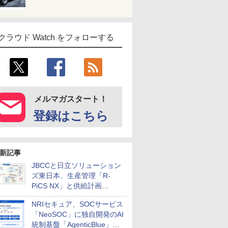
クラウド Watch をフォローする
メルマガスタート！
登録はこちら
新記事
JBCCと日立ソリューション
ズ東日本、生産管理「R-
PiCS NX」と供給計画
「scSQUARE ISP」の連携サ
NRIセキュア、SOCサービス
ービスを提供開始
「NeoSOC」に独自開発のAI
統制基盤「AgenticBlue」を