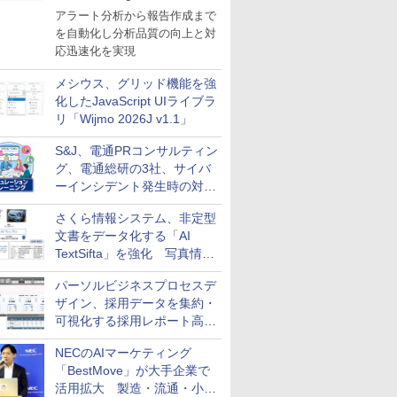
導入
アラート分析から報告作成まで
を自動化し分析品質の向上と対
応迅速化を実現
メシウス、グリッド機能を強
化したJavaScript UIライブラ
リ「Wijmo 2026J v1.1」
S&J、電通PRコンサルティン
グ、電通総研の3社、サイバ
ーインシデント発生時の対応
と危機管理広報を一体的に訓
さくら情報システム、非定型
練するプログラムを提供
文書をデータ化する「AI
TextSifta」を強化 写真情報
のデータ化などに対応
パーソルビジネスプロセスデ
ザイン、採用データを集約・
可視化する採用レポート高速
化サービスを提供
NECのAIマーケティング
「BestMove」が大手企業で
活用拡大 製造・流通・小売