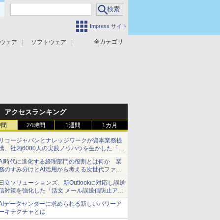
Impress サイト
全カテゴリ
ウェア
ソフトウェア
攻撃対策
マルウェア対策
アクセスランキング
時間
24時間
1週間
1カ月
リコージャパンとナレッジワークが資本業務提
携、社内6000人の実践ノウハウを生かした「AI
商談記録 for RICOH」を展開へ
AI時代に進化する経理部門の役割とは何か 業
務のすみ分けとAI活用から考える次世代ファイ
ナンス戦略
日立ソリューションズ、新Outlookに対応し誤送
信対策を強化した「活文 メール誤送信防止アド
インサービス」を提供
AIデータセンターに求められる新しいパワーア
ーキテクチャとは