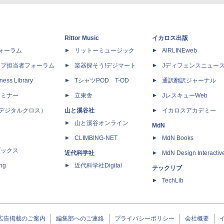
Rittor Music
イカロス出版
dフォーラム
リットーミュージック
AIRLINEweb
ップ担当者フォーラム
楽器探そう!デジマート
Jディフェンスニュー
ness Library
TシャツPOD T-OD
通訳翻訳ジャーナル
セミナー
立東舎
JレスキューWeb
 X（デジタルクロス）
山と溪谷社
イカロスアカデミー
山と溪谷オンライン
MdN
CLIMBING-NET
MdN Books
ブックス
近代科学社
MdN Design Interactiv
ing
近代科学社Digital
テックリブ
TechLib
広告掲載のご案内
編集部へのご連絡
プライバシーポリシー
会社概要