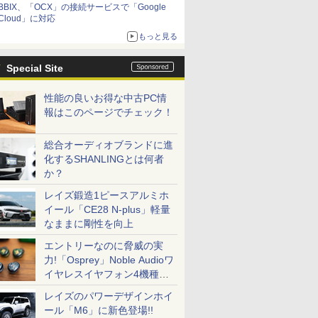
BBIX、「OCX」の接続サービスで「Google
Cloud」に対応
もっと見る
Special Site
性能の良いお得な中古PC情
報はこのページでチェック！
総合オーディオブランドに進
化するSHANLINGとは何者
か？
レイズ鍛造1ピースアルミホ
イール「CE28 N-plus」軽量
なままに剛性を向上
エントリーなのに脅威の実
力!「Osprey」Noble Audioワ
イヤレスイヤフォン4機種を
一気に聴く
レイズのパワーデザインホイ
ール「M6」に新色登場!!