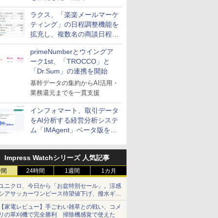
送信防止アドインサービス」
ラクス、「楽楽メールマーケ
を提供
ティング」の日程調整機能を
拡充し、複数名の商談日程調
整を効率化
primeNumberとウイングア
ーク1st、「TROCCO」と
「Dr.Sum」の連携を開始
基幹データの集約からAI活用・
業務還元までを一貫支援
インフォマート、取引データ
をAI分析する経営分析システ
ム「IMAgent」ベータ版を提
供
Impress Watchシリーズ 人気記事
時間
24時間
1週間
1カ月
ユニクロ、今日から「お盆特別セール」。涼感
シアサッカーワンピース待望値下げ、撥水ギア
ショーツは1990円に
【家電レビュー】手ごわい雑草との戦い、コメ
リの草刈機で完全勝利 掃除機感覚で使えた