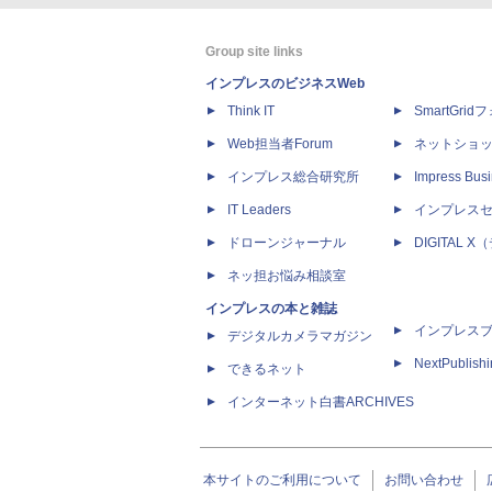
Group site links
インプレスのビジネスWeb
Think IT
SmartGri
Web担当者Forum
ネットショ
インプレス総合研究所
Impress Busi
IT Leaders
インプレス
ドローンジャーナル
DIGITAL
ネッ担お悩み相談室
インプレスの本と雑誌
インプレス
デジタルカメラマガジン
NextPublish
できるネット
インターネット白書ARCHIVES
本サイトのご利用について
お問い合わせ