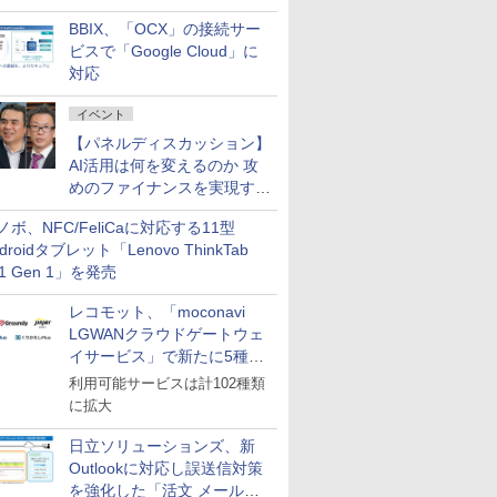
企業・広告代理店などが実装
BBIX、「OCX」の接続サー
フェーズへ
ビスで「Google Cloud」に
対応
イベント
【パネルディスカッション】
AI活用は何を変えるのか 攻
めのファイナンスを実現する
業務設計とマインドセット変
ノボ、NFC/FeliCaに対応する11型
革
droidタブレット「Lenovo ThinkTab
11 Gen 1」を発売
レコモット、「moconavi
LGWANクラウドゲートウェ
イサービス」で新たに5種類
のサービスと連携開始
利用可能サービスは計102種類
に拡大
日立ソリューションズ、新
Outlookに対応し誤送信対策
を強化した「活文 メール誤