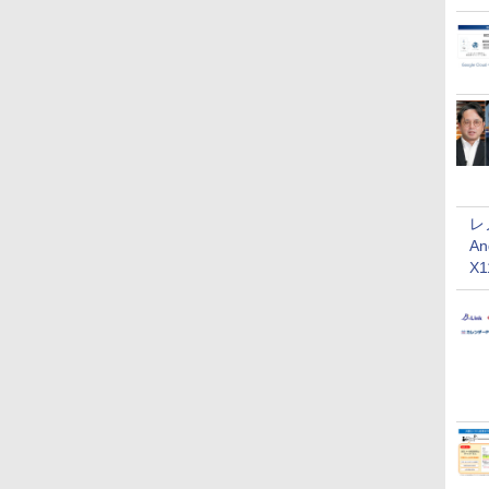
レ
An
X