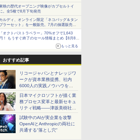
東映の歴代オープニング映像がカプセルトイ
に。全5種で8月下旬発売
カルディ、オンライン限定「ネコバッグ＆タン
ブラーセット」を一般販売。7月の抽選販売の
当選無効分
「オクトパストラベラー」70%オフで1,643
円！ もうすぐ終了のセール情報まとめ【8月8日
更新】
もっと見る
ニンテンドーeショップでは「大神 絶景版」が
67%オフで990円
おすすめ記事
リコージャパンとナレッジワ
ークが資本業務提携、社内
6000人の実践ノウハウを生
かした「AI商談記録 for
日本マイクロソフトが描く業
RICOH」を展開へ
務プロセス変革と最新セキュ
リティ戦略――津坂美樹社長
が2027年度戦略を説明
試験中のAIが実企業を攻撃
OpenAIとAnthropicの両社に
共通する“落とし穴”