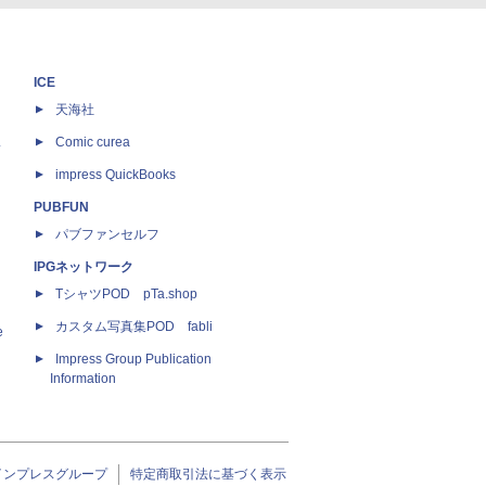
ICE
天海社
ス
Comic curea
impress QuickBooks
PUBFUN
パブファンセルフ
IPGネットワーク
TシャツPOD pTa.shop
カスタム写真集POD fabli
e
Impress Group Publication
Information
インプレスグループ
特定商取引法に基づく表示