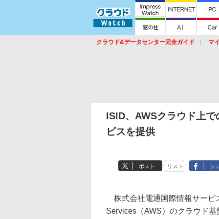
クラウド&データセンター完全ガイド
マ
サービス
セキュリティ
ネットワーク
スイッチ
ルータ
導入事例
イベ
ISID、AWSクラウド上でのS
ビスを提供
ポスト
リスト
シ
株式会社電通国際情報サービス（IS
Services（AWS）のクラウ