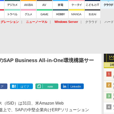
イグレーション
ニューノーマル
Windows Server
クラウド
ハード
トピック
ストレージ（HW）
オープンソース
SaaS
標的型
ント
AP Business All-in-One環境構築サー
1
ェア
はてブ
note
LinkedIn
ID）は31日、米Amazon Web
ド基盤上で、SAPの中堅企業向けERPソリューション