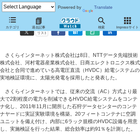
Powered by
Translate
さくらインターネット、高電圧直流給電システムに太陽光発電を導入
カテゴリ
過去記事
検索
Impressサイト
リスト
さくらインターネット株式会社は8日、NTTデータ先端技術
株式会社、河村電器産業株式会社、日商エレクトロニクス株式
会社と合同で進めている高電圧直流（HVDC）給電システムの
実地検証環境に、太陽光発電を採用したと発表した。
さくらインターネットでは、従来の交流（AC）方式より最
大で2割程度の電力を削減できるHVDC給電システムをコンテ
ナ化し、2011年11月に開所した石狩データセンターのコンテ
ナヤードに実証実験環境を構築。20フィートコンテナに空調
ユニットを備え付け、内部に6ラック規模のHVDC設備を用意
し、実施検証を行った結果、総合効率は約91％を計測した。