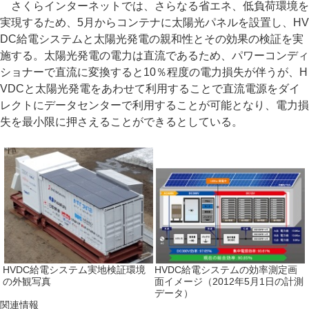
さくらインターネットでは、さらなる省エネ、低負荷環境を
実現するため、5月からコンテナに太陽光パネルを設置し、HV
DC給電システムと太陽光発電の親和性とその効果の検証を実
施する。太陽光発電の電力は直流であるため、パワーコンディ
ショナーで直流に変換すると10％程度の電力損失が伴うが、H
VDCと太陽光発電をあわせて利用することで直流電源をダイ
レクトにデータセンターで利用することが可能となり、電力損
失を最小限に押さえることができるとしている。
HVDC給電システム実地検証環境
HVDC給電システムの効率測定画
の外観写真
面イメージ（2012年5月1日の計測
データ）
関連情報