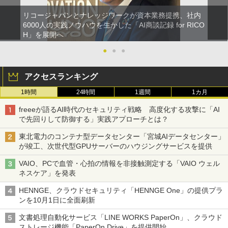
リコージャパンとナレッジワークが資本業務提携、社内
6000人の実践ノウハウを生かした「AI商談記録 for RICO
H」を展開へ
●
●
●
アクセスランキング
1時間
24時間
1週間
1カ月
freeeが語るAI時代のセキュリティ戦略 高度化する攻撃に「AI
で先回りして防御する」実践アプローチとは？
東北電力のコンテナ型データセンター「宮城AIデータセンター」
が竣工、次世代型GPUサーバーのハウジングサービスを提供
VAIO、PCで血管・心拍の情報を非接触測定する「VAIO ウェル
ネスケア」を発表
HENNGE、クラウドセキュリティ「HENNGE One」の提供プラ
ンを10月1日に全面刷新
文書処理自動化サービス「LINE WORKS PaperOn」、クラウド
ストレージ機能「PaperOn Drive」を提供開始