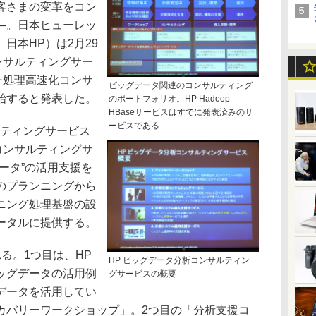
客さまの変革をコン
―。日本ヒューレッ
日本HP）は2月29
ンサルティングサー
チ処理高速化コンサ
ビッグデータ関連のコンサルティング
始すると発表した。
のポートフォリオ。HP Hadoop
HBaseサービスはすでに発表済みのサ
ービスである
ティングサービス
コンサルティングサ
ータ”の活用支援を
のプランニングから
ニング処理基盤の設
ータルに提供する。
る。1つ目は、HP
HP ビッグデータ分析コンサルティン
ッグデータの活用例
グサービスの概要
データを活用してい
カバリーワークショップ」。2つ目の「分析支援コ