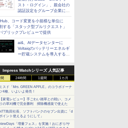
スト・ログイン」、親会社の
認証設定をグループ企業に展
開できる新機能を提供
itHub、コード変更を小規模な単位に
割する「スタック型プルリクエスト」
パブリックプレビューで提供
ai&、AIデータセンターに
Voltaiqのバッテリーエネルギ
ー貯蔵システムを導入する計
画を発表
Impress Watchシリーズ 人気記事
時間
24時間
1週間
1カ月
ミスド「Mrs. GREEN APPLE」のコラボドーナ
ツ4種、いよいよ発売！
【家電レビュー】手ごわい雑草との戦い、コメ
リの草刈機で完全勝利 掃除機感覚で使えた
NTT島田社長、ソフトバンクのセブン出資に「d
ポイント使えるようにして」
NewDays「増量フェス」を実施！おにぎり/サ