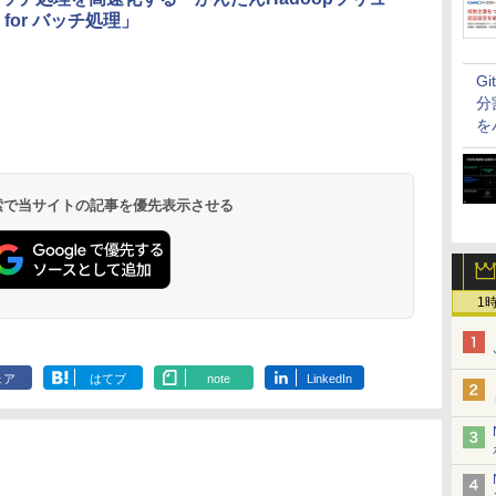
for バッチ処理」
G
分
を
 検索で当サイトの記事を優先表示させる
1
ェア
はてブ
note
LinkedIn