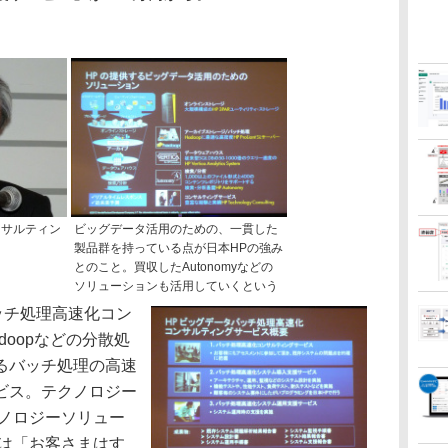
ンサルティン
ビッグデータ活用のための、一貫した
製品群を持っている点が日本HPの強み
とのこと。買収したAutonomyなどの
ソリューションも活用していくという
ッチ処理高速化コン
doopなどの分散処
るバッチ処理の高速
ビス。テクノロジー
クノロジーソリュー
氏は「お客さまはす