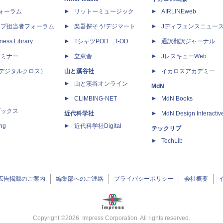
dフォーラム
リットーミュージック
AIRLINEweb
ップ担当者フォーラム
楽器探そう!デジマート
Jディフェンスニュー
ness Library
TシャツPOD T-OD
通訳翻訳ジャーナル
セミナー
立東舎
JレスキューWeb
 X（デジタルクロス）
山と溪谷社
イカロスアカデミー
山と溪谷オンライン
MdN
CLIMBING-NET
MdN Books
ブックス
近代科学社
MdN Design Interactiv
ing
近代科学社Digital
テックリブ
TechLib
広告掲載のご案内
編集部へのご連絡
プライバシーポリシー
会社概要
Copyright ©
2026
Impress Corporation. All rights reserved.