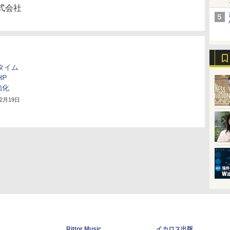
式会社
タイム
HP
強化
12月19日
Rittor Music
イカロス出版