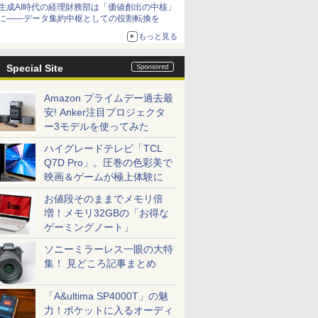
生成AI時代の経理財務部は「価値創出の中核」
に――データ集約中枢としての役割転換を
もっと見る
Special Site
Amazon プライムデー過去最
安! Anker注目プロジェクタ
ー3モデルを使ってみた
ハイグレードテレビ「TCL
Q7D Pro」。圧巻の色彩美で
映画＆ゲームが極上体験に
お値段そのままでメモリ倍
増！メモリ32GBの「お得な
ゲーミングノート」
ソニーミラーレス一眼の大特
集！ 見どころ記事まとめ
「A&ultima SP4000T」の魅
力！ポケットに入るオーディ