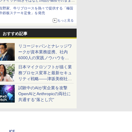
ンドイッチ/焼きそばなど16品が値段そのままで
ボリュームアップ
吉野家、牛リブロースを熱々で提供する「極旨
牛鉄板ステーキ定食」を発売
もっと見る
おすすめ記事
リコージャパンとナレッジワ
ークが資本業務提携、社内
6000人の実践ノウハウを生
かした「AI商談記録 for
日本マイクロソフトが描く業
RICOH」を展開へ
務プロセス変革と最新セキュ
リティ戦略――津坂美樹社長
が2027年度戦略を説明
試験中のAIが実企業を攻撃
OpenAIとAnthropicの両社に
共通する“落とし穴”
ICE