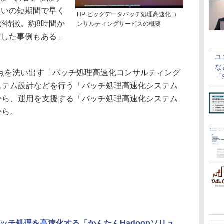
らいの短期間で早く
HP ビッグデータバッチ処理高速化コ
が特徴。約8時間か
ンサルティングサービスの概要
縮した事例もある」
。
ユ
な
を洗い出す「バッチ処理高速化コンサルティング
「S
システム設計などを行う「バッチ処理高速化システム
に
円から、運用を支援する「バッチ処理高速化システム
から。
ッチ処理を高速化する「かんたんHadoopソリュ