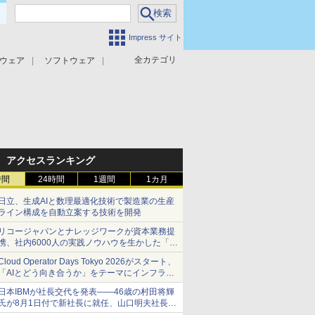
Impress サイト
全カテゴリ
ウェア
ソフトウェア
攻撃対策
マルウェア対策
アクセスランキング
時間
24時間
1週間
1カ月
日立、生成AIと数理最適化技術で製造業の生産
ライン構成を自動立案する技術を開発
リコージャパンとナレッジワークが資本業務提
携、社内6000人の実践ノウハウを生かした「AI
商談記録 for RICOH」を展開へ
Cloud Operator Days Tokyo 2026がスタート、
「AIとどう向き合うか」をテーマにインフラ運
用の知見を集約
日本IBMが社長交代を発表――46歳の村田将輝
氏が8月1日付で新社長に就任、山口明夫社長は
会長へ