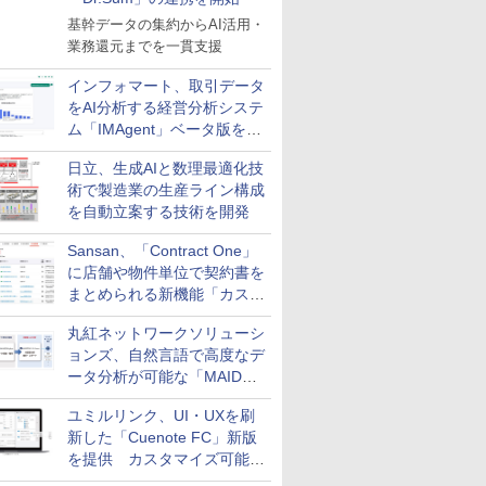
基幹データの集約からAI活用・
業務還元までを一貫支援
インフォマート、取引データ
をAI分析する経営分析システ
ム「IMAgent」ベータ版を提
供
日立、生成AIと数理最適化技
術で製造業の生産ライン構成
を自動立案する技術を開発
Sansan、「Contract One」
に店舗や物件単位で契約書を
まとめられる新機能「カスタ
ム契約ツリー」を追加
丸紅ネットワークソリューシ
ョンズ、自然言語で高度なデ
ータ分析が可能な「MAIDOA
AI ASSIST」を9月より提供
ユミルリンク、UI・UXを刷
新した「Cuenote FC」新版
を提供 カスタマイズ可能な
ダッシュボード画面を搭載