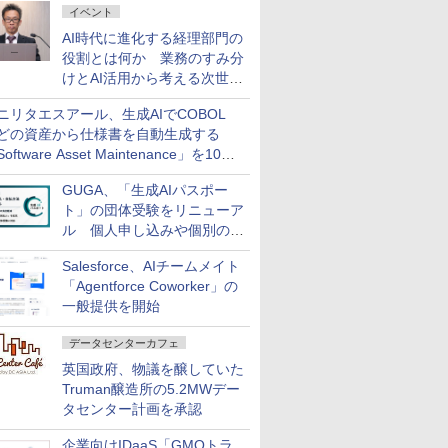
イベント
AI時代に進化する経理部門の
役割とは何か 業務のすみ分
けとAI活用から考える次世代
ファイナンス戦略
ニリタエスアール、生成AIでCOBOL
どの資産から仕様書を自動生成する
oftware Asset Maintenance」を10月
発売
GUGA、「生成AIパスポー
ト」の団体受験をリニューア
ル 個人申し込みや個別の支
払いなどに対応
Salesforce、AIチームメイト
「Agentforce Coworker」の
一般提供を開始
データセンターカフェ
英国政府、物議を醸していた
Truman醸造所の5.2MWデー
タセンター計画を承認
企業向けIDaaS「GMOトラ