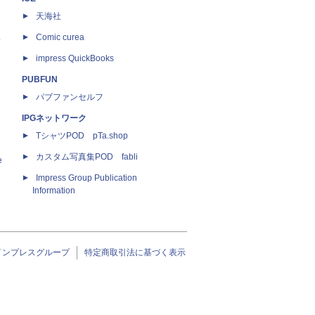
天海社
ス
Comic curea
impress QuickBooks
PUBFUN
パブファンセルフ
IPGネットワーク
TシャツPOD pTa.shop
カスタム写真集POD fabli
e
Impress Group Publication
Information
インプレスグループ
特定商取引法に基づく表示