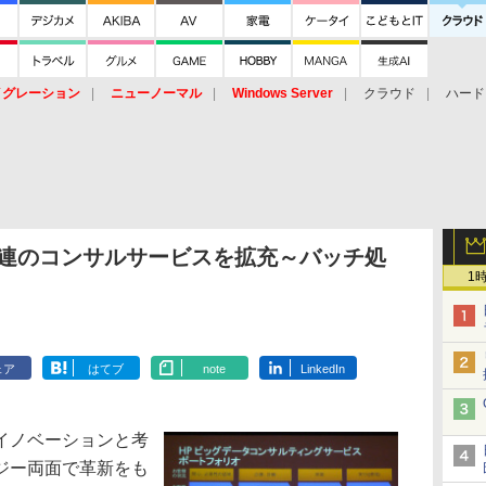
イグレーション
ニューノーマル
Windows Server
クラウド
ハード
トピック
ストレージ（HW）
オープンソース
SaaS
標的型
ント
関連のコンサルサービスを拡充～バッチ処
1
ェア
はてブ
note
LinkedIn
イノベーションと考
ジー両面で革新をも