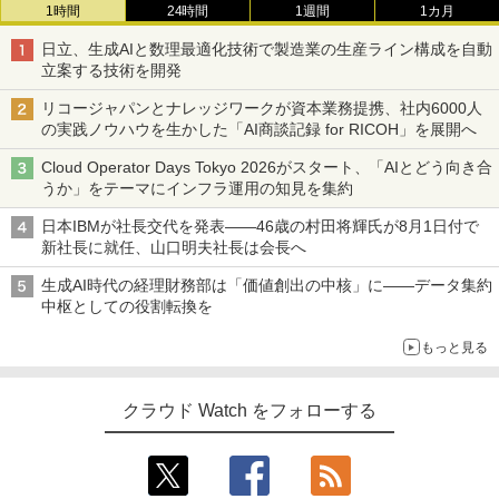
1時間
24時間
1週間
1カ月
日立、生成AIと数理最適化技術で製造業の生産ライン構成を自動
立案する技術を開発
リコージャパンとナレッジワークが資本業務提携、社内6000人
の実践ノウハウを生かした「AI商談記録 for RICOH」を展開へ
Cloud Operator Days Tokyo 2026がスタート、「AIとどう向き合
うか」をテーマにインフラ運用の知見を集約
日本IBMが社長交代を発表――46歳の村田将輝氏が8月1日付で
新社長に就任、山口明夫社長は会長へ
生成AI時代の経理財務部は「価値創出の中核」に――データ集約
中枢としての役割転換を
もっと見る
クラウド Watch をフォローする