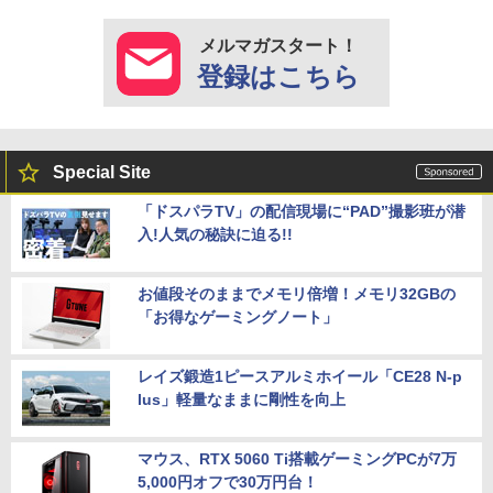
メルマガスタート！
登録はこちら
Special Site
「ドスパラTV」の配信現場に“PAD”撮影班が潜
入!人気の秘訣に迫る!!
お値段そのままでメモリ倍増！メモリ32GBの
「お得なゲーミングノート」
レイズ鍛造1ピースアルミホイール「CE28 N-p
lus」軽量なままに剛性を向上
マウス、RTX 5060 Ti搭載ゲーミングPCが7万
5,000円オフで30万円台！