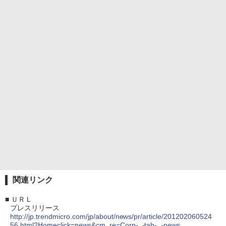
関連リンク
■
ＵＲＬ
プレスリリース
http://jp.trendmicro.com/jp/about/news/pr/article/201202060524
56.html?Homeclick=news&cm_re=Corp-_-tab-_-news