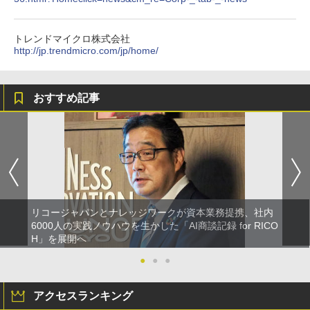
トレンドマイクロ株式会社
http://jp.trendmicro.com/jp/home/
おすすめ記事
リコージャパンとナレッジワークが資本業務提携、社内
6000人の実践ノウハウを生かした「AI商談記録 for RICO
H」を展開へ
●
●
●
アクセスランキング