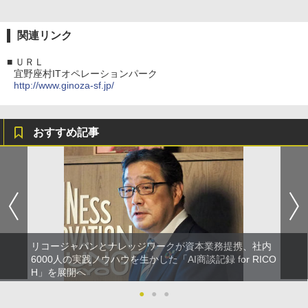
関連リンク
■
ＵＲＬ
宜野座村ITオペレーションパーク
http://www.ginoza-sf.jp/
おすすめ記事
リコージャパンとナレッジワークが資本業務提携、社内
6000人の実践ノウハウを生かした「AI商談記録 for RICO
H」を展開へ
●
●
●