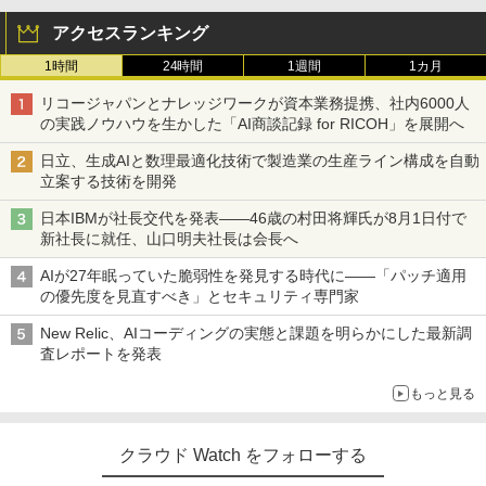
アクセスランキング
1時間
24時間
1週間
1カ月
リコージャパンとナレッジワークが資本業務提携、社内6000人
の実践ノウハウを生かした「AI商談記録 for RICOH」を展開へ
日立、生成AIと数理最適化技術で製造業の生産ライン構成を自動
立案する技術を開発
日本IBMが社長交代を発表――46歳の村田将輝氏が8月1日付で
新社長に就任、山口明夫社長は会長へ
AIが27年眠っていた脆弱性を発見する時代に――「パッチ適用
の優先度を見直すべき」とセキュリティ専門家
New Relic、AIコーディングの実態と課題を明らかにした最新調
査レポートを発表
もっと見る
クラウド Watch をフォローする