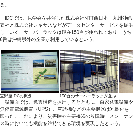
る。
IDCでは、見学会を共催した株式会社NTT西日本－九州沖縄
支社と株式会社レキサスなどがデータセンターサービスを提供
している。サーバーラックは現在150台が使われており、うち
8割は沖縄県外の企業が利用しているという。
宜野座IDCの概要
150台のサーバーラックが並ぶ
設備面では、免震構造を採用するとともに、自家発電設備や
無停電電源装置（UPS）、空調機などの主要機器は冗長化を
図った。これにより、災害時や主要機器の故障時、メンテナン
ス時においても機能を維持できる環境を実現したという。