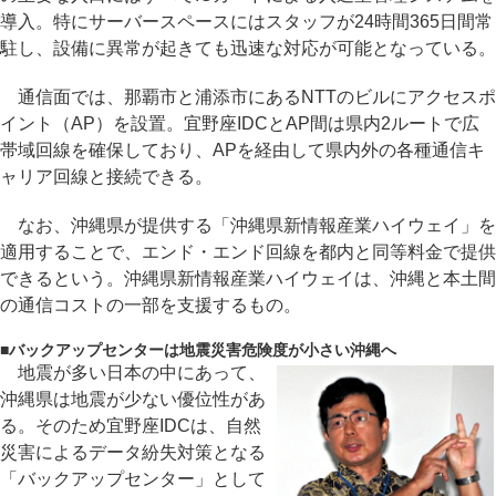
導入。特にサーバースペースにはスタッフが24時間365日間常
駐し、設備に異常が起きても迅速な対応が可能となっている。
通信面では、那覇市と浦添市にあるNTTのビルにアクセスポ
イント（AP）を設置。宜野座IDCとAP間は県内2ルートで広
帯域回線を確保しており、APを経由して県内外の各種通信キ
ャリア回線と接続できる。
なお、沖縄県が提供する「沖縄県新情報産業ハイウェイ」を
適用することで、エンド・エンド回線を都内と同等料金で提供
できるという。沖縄県新情報産業ハイウェイは、沖縄と本土間
の通信コストの一部を支援するもの。
■
バックアップセンターは地震災害危険度が小さい沖縄へ
地震が多い日本の中にあって、
沖縄県は地震が少ない優位性があ
る。そのため宜野座IDCは、自然
災害によるデータ紛失対策となる
「バックアップセンター」として