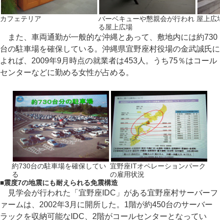
カフェテリア
バーベキューや懇親会が行われ
屋上広
る屋上広場
また、車両通勤が一般的な沖縄とあって、敷地内には約730
台の駐車場を確保している。沖縄県宜野座村役場の金武誠氏に
よれば、2009年9月時点の就業者は453人。うち75％はコール
センターなどに勤める女性が占める。
約730台の駐車場を確保してい
宜野座ITオペレーションパーク
る
の雇用状況
■
震度7の地震にも耐えられる免震構造
見学会が行われた「宜野座IDC」がある宜野座村サーバーフ
ァームは、2002年3月に開所した。1階が約450台のサーバー
ラックを収納可能なIDC、2階がコールセンターとなってい