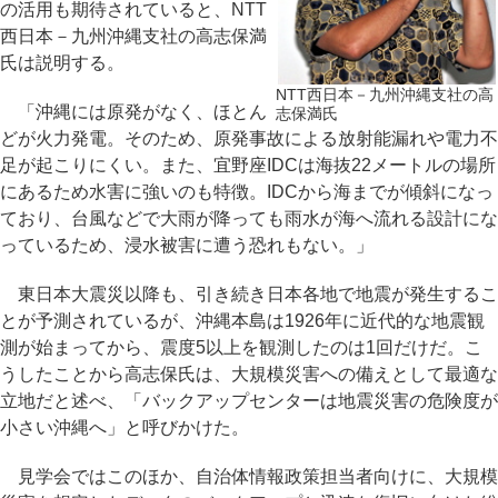
の活用も期待されていると、NTT
西日本－九州沖縄支社の高志保満
氏は説明する。
NTT西日本－九州沖縄支社の高
「沖縄には原発がなく、ほとん
志保満氏
どが火力発電。そのため、原発事故による放射能漏れや電力不
足が起こりにくい。また、宜野座IDCは海抜22メートルの場所
にあるため水害に強いのも特徴。IDCから海までが傾斜になっ
ており、台風などで大雨が降っても雨水が海へ流れる設計にな
っているため、浸水被害に遭う恐れもない。」
東日本大震災以降も、引き続き日本各地で地震が発生するこ
とが予測されているが、沖縄本島は1926年に近代的な地震観
測が始まってから、震度5以上を観測したのは1回だけだ。こ
うしたことから高志保氏は、大規模災害への備えとして最適な
立地だと述べ、「バックアップセンターは地震災害の危険度が
小さい沖縄へ」と呼びかけた。
見学会ではこのほか、自治体情報政策担当者向けに、大規模