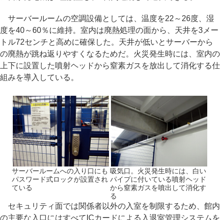
サーバールームの空調設備としては、温度を22～26度、湿
度を40～60％に維持。室内は廃熱処理の面から、天井を3メー
トル72センチと高めに確保した。天井が低いとサーバーから
の廃熱が跳ね返りやすくなるためだ。火災発生時には、室内の
上下に設置した噴射ヘッドから窒素ガスを放出して消化する仕
組みを導入している。
サーバールームへの入り口にも
吸気口。火災発生時には、白い
パスワード式ロックが設置され
パイプに付いている噴射ヘッド
ている
から窒素ガスを噴出して消化す
る
セキュリティ面では関係者以外の入室を制限するため、館内
の主要な入口にはすべてICカードによる入退室管理システムを