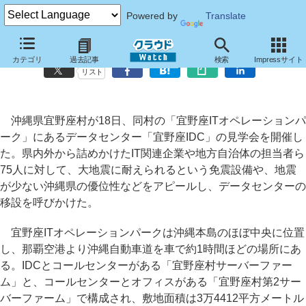
Powered by
Translate
「災害対策も万全」沖縄県宜野座村がデータセンター移設呼びかけ
カテゴリ
過去記事
検索
Impressサイト
リスト
沖縄県宜野座村が18日、同村の「宜野座ITオペレーションパ
ーク」にあるデータセンター「宜野座IDC」の見学会を開催し
た。県内外から詰めかけたIT関連企業や地方自治体の担当者ら
75人に対して、大地震に耐えられるという免震設備や、地震
が少ない沖縄県の優位性などをアピールし、データセンターの
移設を呼びかけた。
宜野座ITオペレーションパークは沖縄本島のほぼ中央に位置
し、那覇空港より沖縄自動車道を車で約1時間ほどの場所にあ
る。IDCとコールセンターがある「宜野座村サーバーファー
ム」と、コールセンターとオフィスがある「宜野座村第2サー
バーファーム」で構成され、敷地面積は3万4412平方メートル