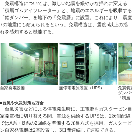
免震構造については、激しい地震を緩やかな揺れに変える
「積層ゴムアイソレーター」と、地震のエネルギーを吸収する
「鉛ダンパー」を地下の「免震層」に設置。これにより、震度
7の地震にも耐えられるという。免震構造は、震度5以上の揺
れを感知すると機能する。
自家発電設備
無停電電源装置（UPS）
免震装
ダンパ
「積層
■
台風や火災対策も万全
台風災害などによる停電発生時に、主電源をガスタービン自
家発電機に切り替える間、電源を供給するUPSは、2次側配線
ではA系・B系の2回線を準備する冗長方式を採用。ガスタービ
ン自家発電機は2基設置し、3日間連続して運転できる。