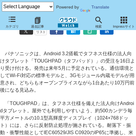
Powered by
Translate
パナソニック、法人向けAndroidタブレット「TOUGHPAD」
カテゴリ
過去記事
検索
Impressサイト
リスト
パナソニックは、Android 3.2搭載でタフネス仕様の法人向
けタブレット「TOUGHPAD（タフパッド）」の受注を16日よ
り受け付ける。発売は来年5月に予定されている。通信環境と
してWi-Fi対応の標準モデルと、3Gモジュール内蔵モデルが用
意され、どちらもオープンプライスながら1台あたり10万円前
後になる見込み。
「TOUGHPAD」は、タフネス仕様を備えた法人向けAndroi
dタブレット。屋外でも利用しやすいよう、約500カンデラ毎
平方メートルの10.1型高輝度ディスプレイ（1024×768ドッ
ト）には、さらに反射防止処理が施されている。耐落下・振
動・衝撃性能としてIEC60529/JIS C0920のIP65に準拠し、米