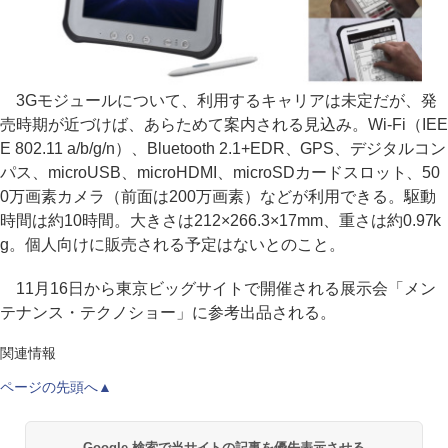
3Gモジュールについて、利用するキャリアは未定だが、発
売時期が近づけば、あらためて案内される見込み。Wi-Fi（IEE
E 802.11 a/b/g/n）、Bluetooth 2.1+EDR、GPS、デジタルコン
パス、microUSB、microHDMI、microSDカードスロット、50
0万画素カメラ（前面は200万画素）などが利用できる。駆動
時間は約10時間。大きさは212×266.3×17mm、重さは約0.97k
g。個人向けに販売される予定はないとのこと。
11月16日から東京ビッグサイトで開催される展示会「メン
テナンス・テクノショー」に参考出品される。
関連情報
ページの先頭へ▲
Google 検索で当サイトの記事を優先表示させる