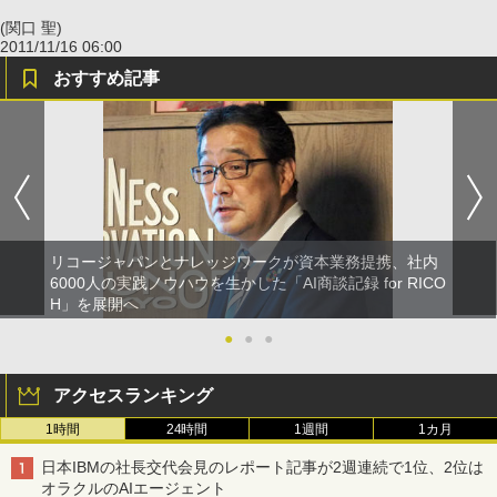
(関口 聖)
2011/11/16 06:00
おすすめ記事
リコージャパンとナレッジワークが資本業務提携、社内
6000人の実践ノウハウを生かした「AI商談記録 for RICO
H」を展開へ
●
●
●
アクセスランキング
1時間
24時間
1週間
1カ月
日本IBMの社長交代会見のレポート記事が2週連続で1位、2位は
オラクルのAIエージェント