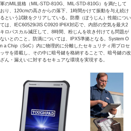
軍のMIL規格（MIL-STD-810G、MIL-STD-810G）を満たして
おり、120cmの高さからの落下、1時間かけて振動を与え続け
るという試験をクリアしている。防塵（ぼうじん）性能につい
ては、IEC60529/JIS C0920 IP6X対応で、内部の空気を最大2
キロパスカル減圧して、8時間、粉じんを吹き付けても問題が
ないとのこと。防滴については、IPX5準拠となる。System O
n a Chip（SoC）内に物理的に分離したセキュリティ用プロセ
ッサを搭載し、その中に暗号鍵を格納することで、暗号鍵の改
ざん・漏えいに対するセキュアな環境を実現する。