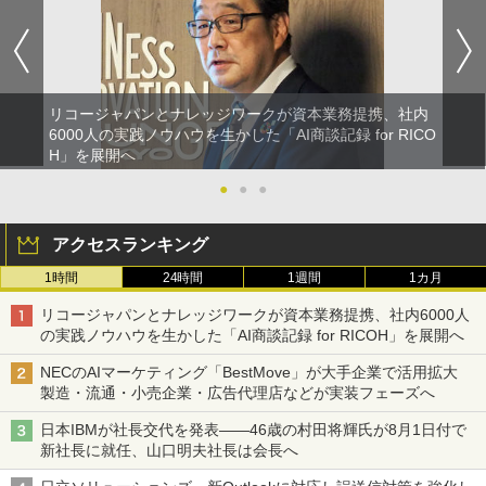
リコージャパンとナレッジワークが資本業務提携、社内
6000人の実践ノウハウを生かした「AI商談記録 for RICO
H」を展開へ
●
●
●
アクセスランキング
1時間
24時間
1週間
1カ月
リコージャパンとナレッジワークが資本業務提携、社内6000人
の実践ノウハウを生かした「AI商談記録 for RICOH」を展開へ
NECのAIマーケティング「BestMove」が大手企業で活用拡大
製造・流通・小売企業・広告代理店などが実装フェーズへ
日本IBMが社長交代を発表――46歳の村田将輝氏が8月1日付で
新社長に就任、山口明夫社長は会長へ