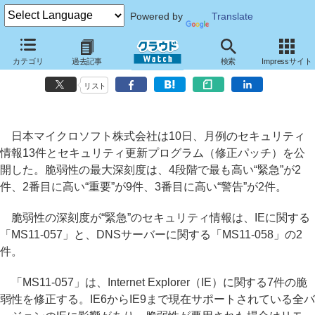
Powered by
Translate
MSが8月の月例パッチ13件を公開、IEやDNSサーバーの脆弱性などを
カテゴリ
過去記事
検索
Impressサイト
修正
リスト
日本マイクロソフト株式会社は10日、月例のセキュリティ
情報13件とセキュリティ更新プログラム（修正パッチ）を公
開した。脆弱性の最大深刻度は、4段階で最も高い“緊急”が2
件、2番目に高い“重要”が9件、3番目に高い“警告”が2件。
脆弱性の深刻度が“緊急”のセキュリティ情報は、IEに関する
「MS11-057」と、DNSサーバーに関する「MS11-058」の2
件。
「MS11-057」は、Internet Explorer（IE）に関する7件の脆
弱性を修正する。IE6からIE9まで現在サポートされている全バ