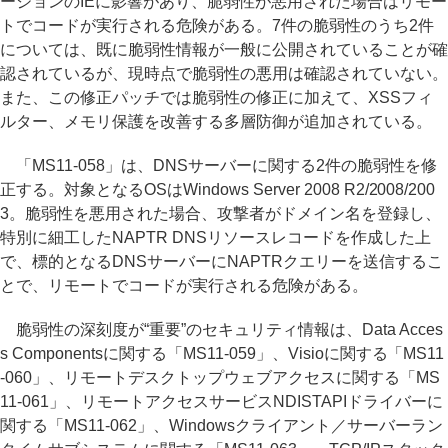
ージョンのIEに影響があり、脆弱性が悪用された場合はリモー
トでコードが実行される危険がある。7件の脆弱性のうち2件
については、既に脆弱性情報が一般に公開されていることが確
認されているが、現時点で脆弱性の悪用は確認されていない。
また、この修正パッチでは脆弱性の修正に加えて、XSSフィ
ルター、メモリ保護を改善する多層防御が追加されている。
「MS11-058」は、DNSサーバーに関する2件の脆弱性を修
正する。対象となるOSはWindows Server 2008 R2/2008/200
3。脆弱性を悪用された場合、攻撃者がドメイン名を登録し、
特別に細工したNAPTR DNSリソースレコードを作成した上
で、標的となるDNSサーバーにNAPTRクエリーを送信するこ
とで、リモートでコードが実行される危険がある。
脆弱性の深刻度が“重要”のセキュリティ情報は、Data Acces
s Componentsに関する「MS11-059」、Visioに関する「MS11
-060」、リモートデスクトップウェブアクセスに関する「MS
11-061」、リモートアクセスサービスNDISTAPIドライバーに
関する「MS11-062」、Windowsクライアント／サーバーラン