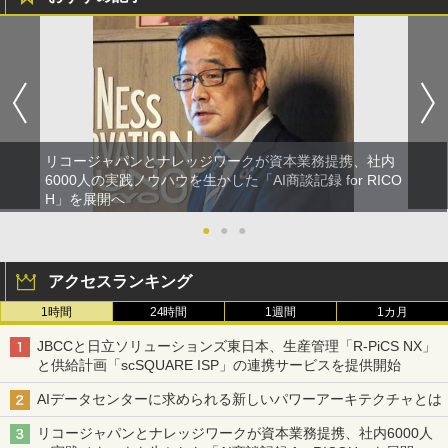
リコージャパンとナレッジワークが資本業務提携、社内
6000人の実践ノウハウを生かした「AI商談記録 for RICO
H」を展開へ
●
●
●
アクセスランキング
1時間
24時間
1週間
1カ月
JBCCと日立ソリューションズ東日本、生産管理「R-PiCS NX」
と供給計画「scSQUARE ISP」の連携サービスを提供開始
AIデータセンターに求められる新しいパワーアーキテクチャとは
リコージャパンとナレッジワークが資本業務提携、社内6000人