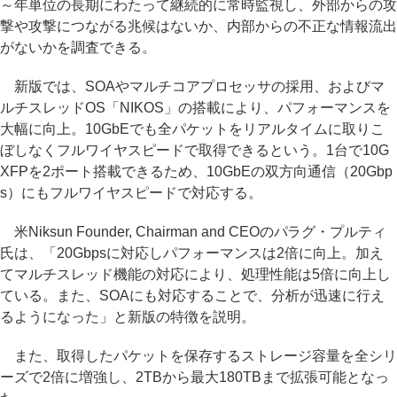
～年単位の長期にわたって継続的に常時監視し、外部からの攻
撃や攻撃につながる兆候はないか、内部からの不正な情報流出
がないかを調査できる。
新版では、SOAやマルチコアプロセッサの採用、およびマ
ルチスレッドOS「NIKOS」の搭載により、パフォーマンスを
大幅に向上。10GbEでも全パケットをリアルタイムに取りこ
ぼしなくフルワイヤスピードで取得できるという。1台で10G
XFPを2ポート搭載できるため、10GbEの双方向通信（20Gbp
s）にもフルワイヤスピードで対応する。
米Niksun Founder, Chairman and CEOのパラグ・プルティ
氏は、「20Gbpsに対応しパフォーマンスは2倍に向上。加え
てマルチスレッド機能の対応により、処理性能は5倍に向上し
ている。また、SOAにも対応することで、分析が迅速に行え
るようになった」と新版の特徴を説明。
また、取得したパケットを保存するストレージ容量を全シリ
ーズで2倍に増強し、2TBから最大180TBまで拡張可能となっ