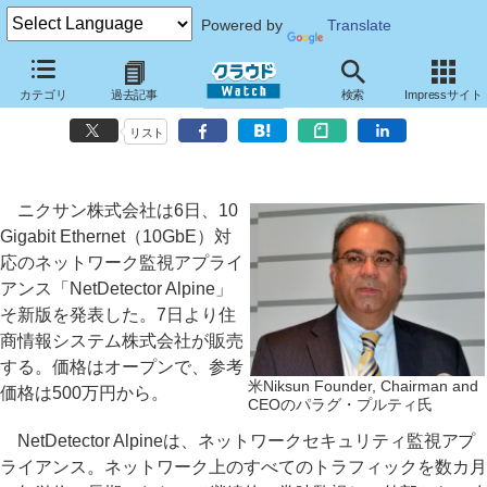
Powered by
Translate
ニクサン、10GbE対応のネットワーク監視アプライアンス最新版
カテゴリ
過去記事
検索
Impressサイト
双方向で20Gbpsのパケットを取りこぼしなく取得
リスト
ニクサン株式会社は6日、10
Gigabit Ethernet（10GbE）対
応のネットワーク監視アプライ
アンス「NetDetector Alpine」
そ新版を発表した。7日より住
商情報システム株式会社が販売
する。価格はオープンで、参考
米Niksun Founder, Chairman and
価格は500万円から。
CEOのパラグ・プルティ氏
NetDetector Alpineは、ネットワークセキュリティ監視アプ
ライアンス。ネットワーク上のすべてのトラフィックを数カ月