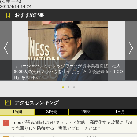
(石井 一志)
2011/4/14 14:24
おすすめ記事
リコージャパンとナレッジワークが資本業務提携、社内
6000人の実践ノウハウを生かした「AI商談記録 for RICO
H」を展開へ
●
●
●
アクセスランキング
1時間
24時間
1週間
1カ月
freeeが語るAI時代のセキュリティ戦略 高度化する攻撃に「AI
で先回りして防御する」実践アプローチとは？