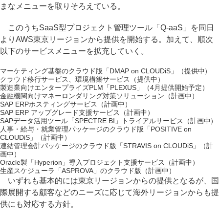
まなメニューを取りそろえている。
このうちSaaS型プロジェクト管理ツール「Q-aaS」を同日
よりAWS東京リージョンから提供を開始する。加えて、順次
以下のサービスメニューを拡充していく。
マーケティング基盤のクラウド版「DMAP on CLOUDiS」（提供中）
クラウド移行サービス、環境構築サービス（提供中）
製造業向けエンタープライズPLM「PLEXUS」（4月提供開始予定）
金融機関向けマネーロンダリング対策ソリューション（計画中）
SAP ERPホスティングサービス（計画中）
SAP ERP アップグレード支援サービス（計画中）
SAPデータ活用ツール「SPECTRE BI」トライアルサービス（計画中）
人事・給与・就業管理パッケージのクラウド版「POSITIVE on
CLOUDiS」（計画中）
連結管理会計パッケージのクラウド版「STRAVIS on CLOUDiS」（計
画中）
Oracle製「Hyperion」導入プロジェクト支援サービス（計画中）
生産スケジューラ「ASPROVA」のクラウド版（計画中）
いずれも基本的には東京リージョンからの提供となるが、国
際展開する顧客などのニーズに応じて海外リージョンからも提
供にも対応する方針。