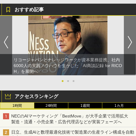
おすすめ記事
リコージャパンとナレッジワークが資本業務提携、社内
6000人の実践ノウハウを生かした「AI商談記録 for RICO
H」を展開へ
●
●
●
アクセスランキング
1時間
24時間
1週間
1カ月
NECのAIマーケティング「BestMove」が大手企業で活用拡大
製造・流通・小売企業・広告代理店などが実装フェーズへ
日立、生成AIと数理最適化技術で製造業の生産ライン構成を自動