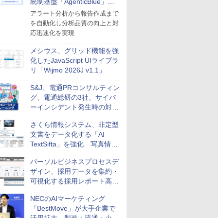
統制基盤「AgenticBlue」を
導入
アラート分析から報告作成まで
を自動化し分析品質の向上と対
応迅速化を実現
メシウス、グリッド機能を強
化したJavaScript UIライブラ
リ「Wijmo 2026J v1.1」
S&J、電通PRコンサルティン
グ、電通総研の3社、サイバ
ーインシデント発生時の対応
と危機管理広報を一体的に訓
さくら情報システム、非定型
練するプログラムを提供
文書をデータ化する「AI
TextSifta」を強化 写真情報
のデータ化などに対応
パーソルビジネスプロセスデ
ザイン、採用データを集約・
可視化する採用レポート高速
化サービスを提供
NECのAIマーケティング
「BestMove」が大手企業で