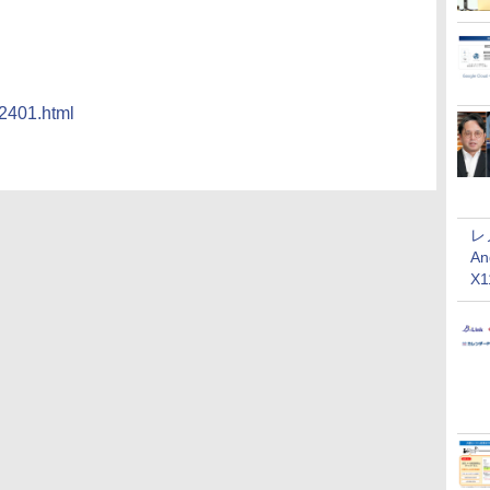
/2401.html
レ
An
X