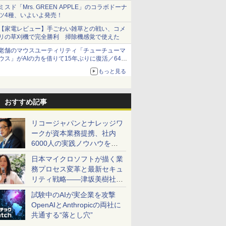
ミスド「Mrs. GREEN APPLE」のコラボドーナ
ツ4種、いよいよ発売！
【家電レビュー】手ごわい雑草との戦い、コメ
リの草刈機で完全勝利 掃除機感覚で使えた
老舗のマウスユーティリティ「チューチューマ
ウス」がAIの力を借りて15年ぶりに復活／64bit
化、Windows 10/11、「Chrome」も走り回
もっと見る
る。復活記念で2026年末まで500円
おすすめ記事
リコージャパンとナレッジワ
ークが資本業務提携、社内
6000人の実践ノウハウを生
かした「AI商談記録 for
日本マイクロソフトが描く業
RICOH」を展開へ
務プロセス変革と最新セキュ
リティ戦略――津坂美樹社長
が2027年度戦略を説明
試験中のAIが実企業を攻撃
OpenAIとAnthropicの両社に
共通する“落とし穴”