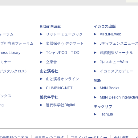
Rittor Music
イカロス出版
dフォーラム
リットーミュージック
AIRLINEweb
ップ担当者フォーラム
楽器探そう!デジマート
Jディフェンスニュー
ness Library
TシャツPOD T-OD
通訳翻訳ジャーナル
セミナー
立東舎
JレスキューWeb
 X（デジタルクロス）
山と溪谷社
イカロスアカデミー
山と溪谷オンライン
MdN
CLIMBING-NET
MdN Books
ブックス
近代科学社
MdN Design Interactiv
ing
近代科学社Digital
テックリブ
TechLib
広告掲載のご案内
編集部へのご連絡
プライバシーポリシー
会社概要