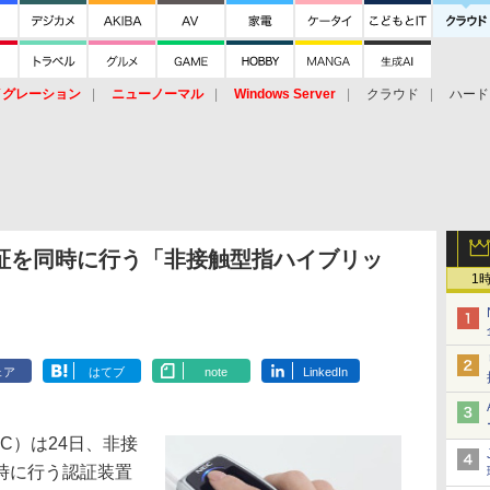
イグレーション
ニューノーマル
Windows Server
クラウド
ハード
トピック
ストレージ（HW）
オープンソース
SaaS
標的型
ント
認証を同時に行う「非接触型指ハイブリッ
1
ェア
はてブ
note
LinkedIn
C）は24日、非接
時に行う認証装置