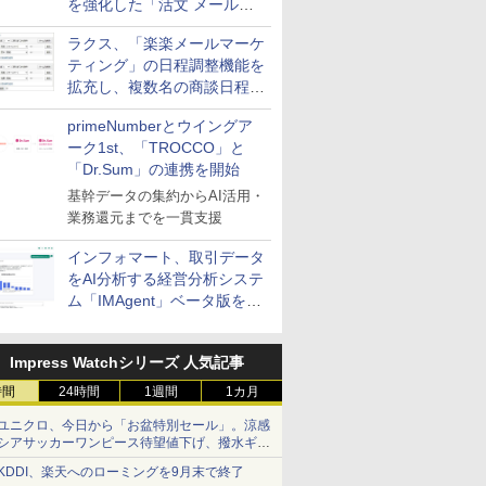
を強化した「活文 メール誤
送信防止アドインサービス」
ラクス、「楽楽メールマーケ
を提供
ティング」の日程調整機能を
拡充し、複数名の商談日程調
整を効率化
primeNumberとウイングア
ーク1st、「TROCCO」と
「Dr.Sum」の連携を開始
基幹データの集約からAI活用・
業務還元までを一貫支援
インフォマート、取引データ
をAI分析する経営分析システ
ム「IMAgent」ベータ版を提
供
Impress Watchシリーズ 人気記事
時間
24時間
1週間
1カ月
ユニクロ、今日から「お盆特別セール」。涼感
シアサッカーワンピース待望値下げ、撥水ギア
ショーツは1990円に
KDDI、楽天へのローミングを9月末で終了