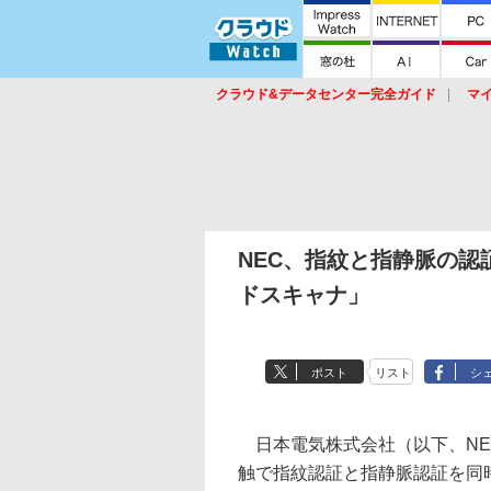
クラウド&データセンター完全ガイド
マ
サービス
セキュリティ
ネットワーク
スイッチ
ルータ
導入事例
イベ
NEC、指紋と指静脈の
ドスキャナ」
ポスト
リスト
シ
日本電気株式会社（以下、NE
触で指紋認証と指静脈認証を同