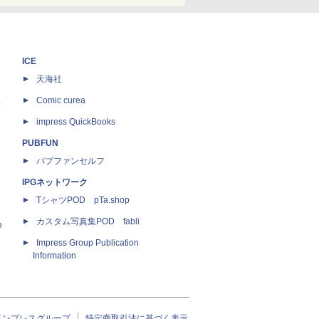
ICE
天海社
ス
Comic curea
impress QuickBooks
PUBFUN
パブファンセルフ
IPGネットワーク
TシャツPOD pTa.shop
カスタム写真集POD fabli
e
Impress Group Publication
Information
インプレスグループ
特定商取引法に基づく表示