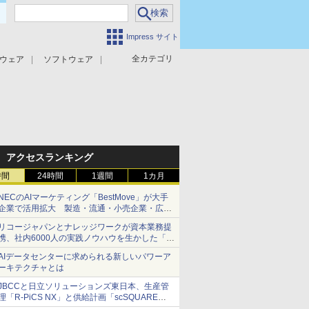
Impress サイト
全カテゴリ
ウェア
ソフトウェア
攻撃対策
マルウェア対策
アクセスランキング
時間
24時間
1週間
1カ月
NECのAIマーケティング「BestMove」が大手
企業で活用拡大 製造・流通・小売企業・広告
代理店などが実装フェーズへ
リコージャパンとナレッジワークが資本業務提
携、社内6000人の実践ノウハウを生かした「AI
商談記録 for RICOH」を展開へ
AIデータセンターに求められる新しいパワーア
ーキテクチャとは
JBCCと日立ソリューションズ東日本、生産管
理「R-PiCS NX」と供給計画「scSQUARE
ISP」の連携サービスを提供開始