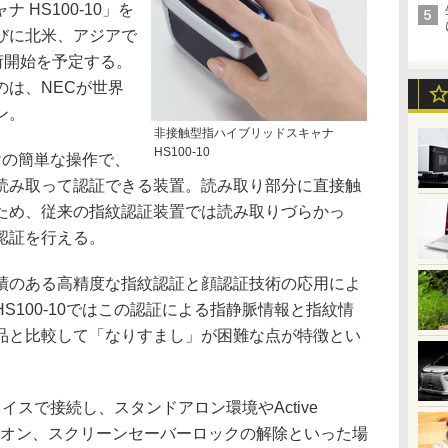
HS100-10」を
びに北米、アジアで
荷開始を予定する。
のは、NECが世界
ン。
非接触型指ハイブリッドスキャナ
HS100-10
だけの簡単な操作で、
読み取って認証できる装置。読み取り部分に直接触
ため、従来の指紋認証装置では読み取りづらかっ
認証を行える。
のある高精度な指紋認証と顔認証技術の応用によ
S100-10ではこの認証による指静脈情報と指紋情
品と比較して「なりすまし」が困難な点が特徴とい
イスで接続し、スタンドアロン環境やActive
OSログオン、スクリーンセーバーロックの解除といった場