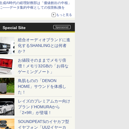
生成AI時代の経理財務部は「価値創出の中核」
に――データ集約中枢としての役割転換を
もっと見る
Special Site
総合オーディオブランドに進
化するSHANLINGとは何者
か？
お値段そのままでメモリ倍
増！メモリ32GBの「お得な
ゲーミングノート」
鳥肌ものの「DENON
HOME」サウンドを体感し
た！
レイズのプレミアムカー向け
ブランドHOMURAから
「2×9R」が登場！
SOUNDPEATSのイヤカフ型
イヤフォン「UU2イヤーカ