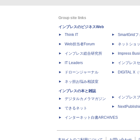
Group site links
インプレスのビジネスWeb
Think IT
SmartGri
Web担当者Forum
ネットショ
インプレス総合研究所
Impress Busi
IT Leaders
インプレス
ドローンジャーナル
DIGITAL
ネッ担お悩み相談室
インプレスの本と雑誌
インプレス
デジタルカメラマガジン
NextPublish
できるネット
インターネット白書ARCHIVES
本サイトのご利用について
お問い合わせ