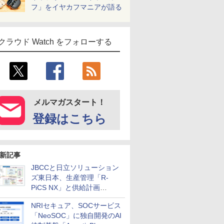
フ」をイヤカフマニアが語る
クラウド Watch をフォローする
メルマガスタート！
登録はこちら
新記事
JBCCと日立ソリューション
ズ東日本、生産管理「R-
PiCS NX」と供給計画
「scSQUARE ISP」の連携サ
NRIセキュア、SOCサービス
ービスを提供開始
「NeoSOC」に独自開発のAI