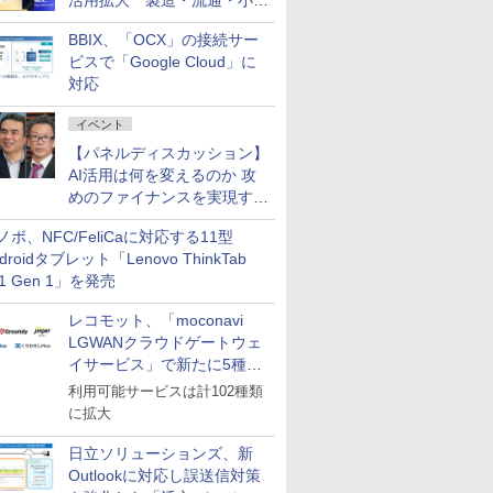
活用拡大 製造・流通・小売
企業・広告代理店などが実装
BBIX、「OCX」の接続サー
フェーズへ
ビスで「Google Cloud」に
対応
イベント
【パネルディスカッション】
AI活用は何を変えるのか 攻
めのファイナンスを実現する
業務設計とマインドセット変
ノボ、NFC/FeliCaに対応する11型
革
droidタブレット「Lenovo ThinkTab
11 Gen 1」を発売
レコモット、「moconavi
LGWANクラウドゲートウェ
イサービス」で新たに5種類
のサービスと連携開始
利用可能サービスは計102種類
に拡大
日立ソリューションズ、新
Outlookに対応し誤送信対策