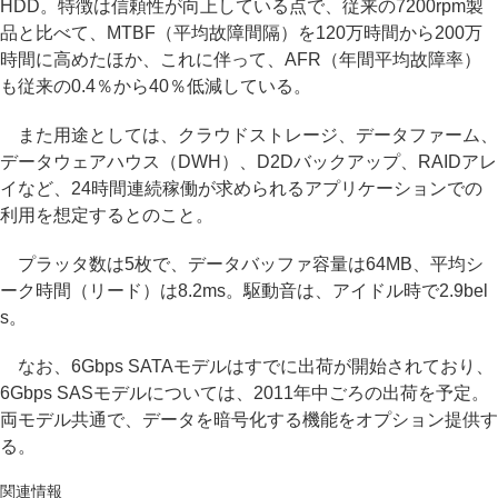
HDD。特徴は信頼性が向上している点で、従来の7200rpm製
品と比べて、MTBF（平均故障間隔）を120万時間から200万
時間に高めたほか、これに伴って、AFR（年間平均故障率）
も従来の0.4％から40％低減している。
また用途としては、クラウドストレージ、データファーム、
データウェアハウス（DWH）、D2Dバックアップ、RAIDアレ
イなど、24時間連続稼働が求められるアプリケーションでの
利用を想定するとのこと。
プラッタ数は5枚で、データバッファ容量は64MB、平均シ
ーク時間（リード）は8.2ms。駆動音は、アイドル時で2.9bel
s。
なお、6Gbps SATAモデルはすでに出荷が開始されており、
6Gbps SASモデルについては、2011年中ごろの出荷を予定。
両モデル共通で、データを暗号化する機能をオプション提供す
る。
関連情報