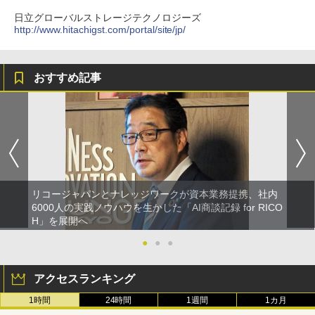
日立グローバルストレージテクノロジーズ
http://www.hitachigst.com/portal/site/jp/
おすすめ記事
リコージャパンとナレッジワークが資本業務提携、社内
6000人の実践ノウハウを生かした「AI商談記録 for RICO
H」を展開へ
●
●
●
アクセスランキング
1時間
24時間
1週間
1カ月