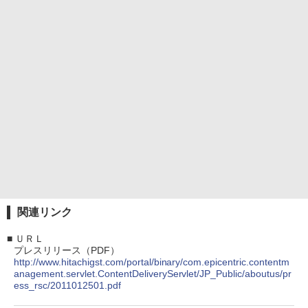
関連リンク
■
ＵＲＬ
プレスリリース（PDF）
http://www.hitachigst.com/portal/binary/com.epicentric.contentm
anagement.servlet.ContentDeliveryServlet/JP_Public/aboutus/pr
ess_rsc/2011012501.pdf