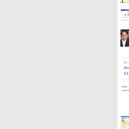
レ
An
X