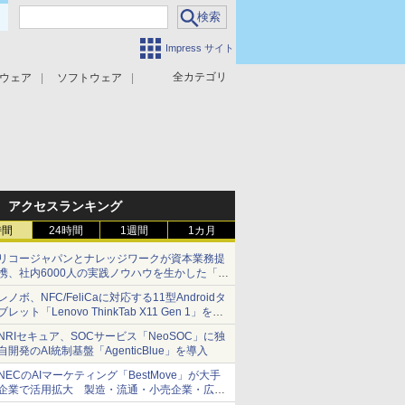
Impress サイト
全カテゴリ
ウェア
ソフトウェア
攻撃対策
マルウェア対策
アクセスランキング
時間
24時間
1週間
1カ月
リコージャパンとナレッジワークが資本業務提
携、社内6000人の実践ノウハウを生かした「AI
商談記録 for RICOH」を展開へ
レノボ、NFC/FeliCaに対応する11型Androidタ
ブレット「Lenovo ThinkTab X11 Gen 1」を発
売
NRIセキュア、SOCサービス「NeoSOC」に独
自開発のAI統制基盤「AgenticBlue」を導入
NECのAIマーケティング「BestMove」が大手
企業で活用拡大 製造・流通・小売企業・広告
代理店などが実装フェーズへ