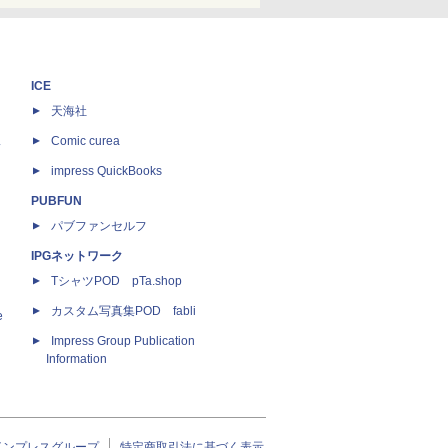
ICE
天海社
ス
Comic curea
impress QuickBooks
PUBFUN
パブファンセルフ
IPGネットワーク
TシャツPOD pTa.shop
カスタム写真集POD fabli
e
Impress Group Publication
Information
インプレスグループ
特定商取引法に基づく表示