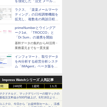
を強化した「活文 メール誤
送信防止アドインサービス」
ラクス、「楽楽メールマーケ
を提供
ティング」の日程調整機能を
拡充し、複数名の商談日程調
整を効率化
primeNumberとウイングア
ーク1st、「TROCCO」と
「Dr.Sum」の連携を開始
基幹データの集約からAI活用・
業務還元までを一貫支援
インフォマート、取引データ
をAI分析する経営分析システ
ム「IMAgent」ベータ版を提
供
Impress Watchシリーズ 人気記事
時間
24時間
1週間
1カ月
マクドナルド、マックデリバリーの朝マックの
最低注文料金が500円値上げ。8月18日より
1,500円から受付
ユニクロ、今日から「お盆特別セール」。涼感