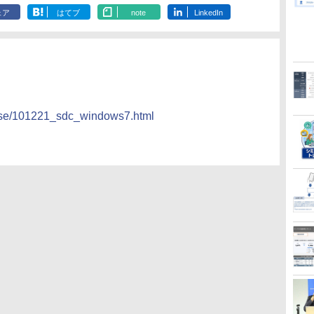
ェア
はてブ
note
LinkedIn
ease/101221_sdc_windows7.html