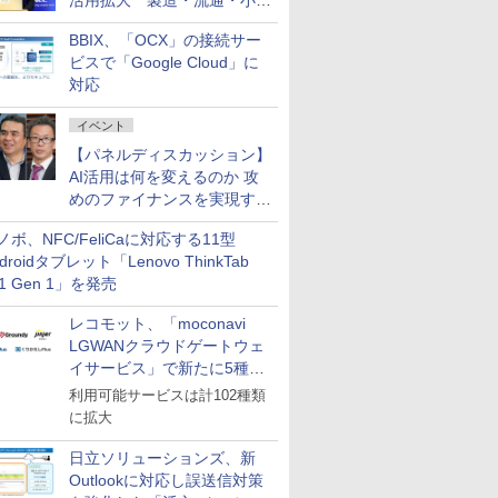
活用拡大 製造・流通・小売
企業・広告代理店などが実装
BBIX、「OCX」の接続サー
フェーズへ
ビスで「Google Cloud」に
対応
イベント
【パネルディスカッション】
AI活用は何を変えるのか 攻
めのファイナンスを実現する
業務設計とマインドセット変
ノボ、NFC/FeliCaに対応する11型
革
droidタブレット「Lenovo ThinkTab
11 Gen 1」を発売
レコモット、「moconavi
LGWANクラウドゲートウェ
イサービス」で新たに5種類
のサービスと連携開始
利用可能サービスは計102種類
に拡大
日立ソリューションズ、新
Outlookに対応し誤送信対策