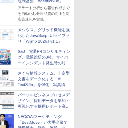
統制基盤「AgenticBlue」を
導入
アラート分析から報告作成まで
を自動化し分析品質の向上と対
応迅速化を実現
メシウス、グリッド機能を強
化したJavaScript UIライブラ
リ「Wijmo 2026J v1.1」
S&J、電通PRコンサルティン
グ、電通総研の3社、サイバ
ーインシデント発生時の対応
と危機管理広報を一体的に訓
さくら情報システム、非定型
練するプログラムを提供
文書をデータ化する「AI
TextSifta」を強化 写真情報
のデータ化などに対応
パーソルビジネスプロセスデ
ザイン、採用データを集約・
可視化する採用レポート高速
化サービスを提供
NECのAIマーケティング
「BestMove」が大手企業で