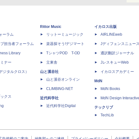
Rittor Music
イカロス出版
dフォーラム
リットーミュージック
AIRLINEweb
ップ担当者フォーラム
楽器探そう!デジマート
Jディフェンスニュー
ness Library
TシャツPOD T-OD
通訳翻訳ジャーナル
セミナー
立東舎
JレスキューWeb
 X（デジタルクロス）
山と溪谷社
イカロスアカデミー
山と溪谷オンライン
MdN
CLIMBING-NET
MdN Books
ブックス
近代科学社
MdN Design Interactiv
ing
近代科学社Digital
テックリブ
TechLib
広告掲載のご案内
編集部へのご連絡
プライバシーポリシー
会社概要