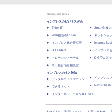
Group site links
インプレスのビジネスWeb
Think IT
SmartGri
Web担当者Forum
ネットショ
インプレス総合研究所
Impress Busi
IT Leaders
インプレス
ドローンジャーナル
DIGITAL
ネッ担お悩み相談室
インプレスの本と雑誌
インプレス
デジタルカメラマガジン
NextPublish
できるネット
インターネット白書ARCHIVES
本サイトのご利用について
お問い合わせ