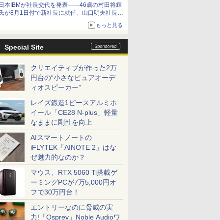
日本IBMが社長交代を発表――46歳の村田将輝
氏が8月1日付で新社長に就任、山口明夫社長は
会長へ
もっと見る
Special Site
クリエイティブが作った2万
円台の“小さなピュアオーデ
ィオスピーカー”
レイズ鍛造1ピースアルミホ
イール「CE28 N-plus」軽量
なままに剛性を向上
AIスマートノートの
iFLYTEK「AINOTE 2」はな
ぜ魅力的なのか？
マウス、RTX 5060 Ti搭載ゲ
ーミングPCが7万5,000円オ
フで30万円台！
エントリーなのに脅威の実
力!「Osprey」Noble Audioワ