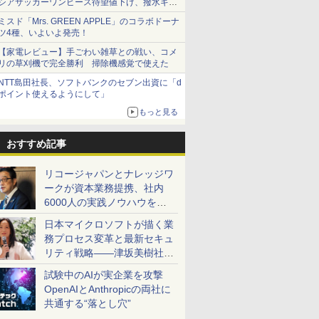
シアサッカーワンピース待望値下げ、撥水ギア
ショーツは1990円に
ミスド「Mrs. GREEN APPLE」のコラボドーナ
ツ4種、いよいよ発売！
【家電レビュー】手ごわい雑草との戦い、コメ
リの草刈機で完全勝利 掃除機感覚で使えた
NTT島田社長、ソフトバンクのセブン出資に「d
ポイント使えるようにして」
もっと見る
おすすめ記事
リコージャパンとナレッジワ
ークが資本業務提携、社内
6000人の実践ノウハウを生
かした「AI商談記録 for
日本マイクロソフトが描く業
RICOH」を展開へ
務プロセス変革と最新セキュ
リティ戦略――津坂美樹社長
が2027年度戦略を説明
試験中のAIが実企業を攻撃
OpenAIとAnthropicの両社に
共通する“落とし穴”