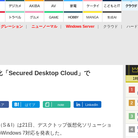
イグレーション
ニューノーマル
Windows Server
クラウド
ハード
トピック
ストレージ（HW）
オープンソース
SaaS
標的型
ント
cured Desktop Cloud」で
1
ェア
はてブ
note
LinkedIn
S＆I）は21日、デスクトップ仮想化ソリューショ
d」のWindows 7対応を発表した。