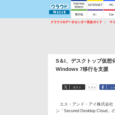
クラウド&データセンター完全ガイド
マ
サービス
セキュリティ
ネットワーク
スイッチ
ルータ
導入事例
イベ
S＆I、デスクトップ仮想化「Se
Windows 7移行を支援
ポスト
リスト
シ
エス・アンド・アイ株式会社（
ン「Secured Desktop Clou