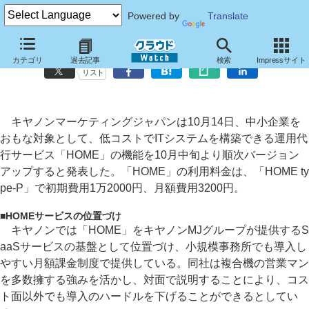
Powered by
Translate
キヤノンMJ、中小オフィス向けIT支援サービス“HOME”の機能を拡充
カテゴリ
過去記事
検索
Impressサイト
リスト
キヤノンマーケティングジャパンは10月14日、中小企業を
おもな対象として、低コストでITシステムを構築できる運用代
行サービス「HOME」の機能を10月中旬より順次バージョン
アップすると発表した。「HOME」の利用料金は、「HOME ty
pe-P」で初期費用1万2000円、月額費用3200円。
■
HOMEサービスの位置づけ
キヤノンでは「HOME」をキヤノンMJグループが提供するS
aaSサービスの基盤として位置づけ、小規模事務所でも導入し
やすい月額課金制度で提供している。同社は複合機の営業マン
を多数擁する強みを活かし、対面で説明することにより、コス
ト面以外でも導入のハードルを下げることができるとしてい