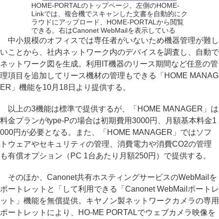
HOME-PORTALのトップページ。左側のHOME-
Linkでは、複合機でスキャンした文書を自動的にク
ラウドにアップロード、HOME-PORTALから閲覧
できる。右はCanonet WebMailを表示している
中小規模のオフィスでは専任者がいないため機器管理が難し
いことから、社内ネットワーク内のデバイスを調査し、自動で
ネットワーク図を生成。利用IT機器のリース期間など任意の管
理項目を追加してリース機材の管理もできる「HOME MANAG
ER」機能を10月18日より提供する。
以上の3機能は標準で提供するが、「HOME MANAGER」は
料金プランがtype-Pの場合は初期費用3000円、月額基本料金1
000円が必要となる。また、「HOME MANAGER」ではソフ
トウェアやセキュリティの管理、消費電力や消費CO2の管理
も有償オプション（PC 1台あたり月額250円）で提供する。
そのほか、Canonet共有ホスティングサービスのWebMailを
ポートレットと「して利用できる「Canonet WebMailポートレ
ット」機能を無償提供。キヤノン製ネットワークカメラの専用
ポートレットにより、HO-ME PORTALでウェブカメラ映像を