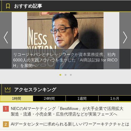
おすすめ記事
リコージャパンとナレッジワークが資本業務提携、社内
6000人の実践ノウハウを生かした「AI商談記録 for RICO
H」を展開へ
●
●
●
アクセスランキング
1時間
24時間
1週間
1カ月
NECのAIマーケティング「BestMove」が大手企業で活用拡大
製造・流通・小売企業・広告代理店などが実装フェーズへ
AIデータセンターに求められる新しいパワーアーキテクチャとは