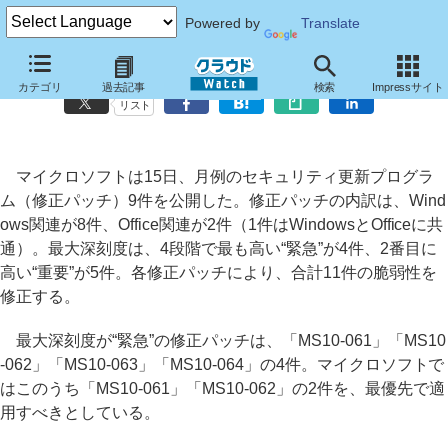
Powered by
Translate
マイクロソフト、9月の修正パッチ9件を公開
カテゴリ
過去記事
検索
Impressサイト
リスト
マイクロソフトは15日、月例のセキュリティ更新プログラ
ム（修正パッチ）9件を公開した。修正パッチの内訳は、Wind
ows関連が8件、Office関連が2件（1件はWindowsとOfficeに共
通）。最大深刻度は、4段階で最も高い“緊急”が4件、2番目に
高い“重要”が5件。各修正パッチにより、合計11件の脆弱性を
修正する。
最大深刻度が“緊急”の修正パッチは、「MS10-061」「MS10
-062」「MS10-063」「MS10-064」の4件。マイクロソフトで
はこのうち「MS10-061」「MS10-062」の2件を、最優先で適
用すべきとしている。