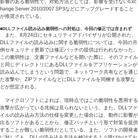
影響のある脆弱性で、対処方法としては、影響を受けないExc
hange Server 2010/2007 SP3などにアップグレードすること
が推奨されている。
■
DLLファイル読み込み脆弱性への対処は、今回の修正では含まれず
また、8月24日にセキュリティアドバイザリが公開された、
DLLファイルの読み込みに関する脆弱性については、今回の月
例セキュリティ更新では修正パッチの提供は行われなかった。
この脆弱性は、文書ファイルなどを開いた際に、そのファイル
と同じディレクトリにあるDLLファイルをアプリケーションが
読み込んでしまうという問題で、ネットワーク共有などを通じ
た攻撃や、ZIPファイルなどにDLLファイルを同梱する攻撃な
どが想定される。
マイクロソフトによれば、現時点ではこの脆弱性を悪用する
攻撃が広がっている兆候は見られないという。また、DLLファ
イルの読み込み方法の仕様を変更した場合には、動作に影響が
出るソフトがあることから、修正パッチという形で対策を提供
することが難しい脆弱性だとしている。また、ソフトの開発者
に対しても、DLLの読み込み方法を検討するよう呼びかけてお