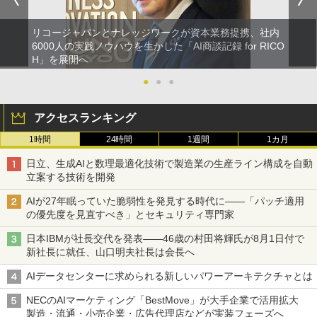
リコージャパンとナレッジワークが資本業務提携、社内
6000人の実践ノウハウを生かした「AI商談記録 for RICO
H」を展開へ
●
●
●
アクセスランキング
1時間
24時間
1週間
1カ月
日立、生成AIと数理最適化技術で製造業の生産ライン構成を自動
立案する技術を開発
AIが27年眠っていた脆弱性を発見する時代に――「パッチ適用
の優先度を見直すべき」とセキュリティ専門家
日本IBMが社長交代を発表――46歳の村田将輝氏が8月1日付で
新社長に就任、山口明夫社長は会長へ
AIデータセンターに求められる新しいパワーアーキテクチャとは
NECのAIマーケティング「BestMove」が大手企業で活用拡大
製造・流通・小売企業・広告代理店などが実装フェーズへ