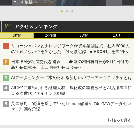
H」を展開へ
●
●
●
アクセスランキング
1時間
24時間
1週間
1カ月
リコージャパンとナレッジワークが資本業務提携、社内6000人
の実践ノウハウを生かした「AI商談記録 for RICOH」を展開へ
日本IBMが社長交代を発表――46歳の村田将輝氏が8月1日付で
新社長に就任、山口明夫社長は会長へ
AIデータセンターに求められる新しいパワーアーキテクチャとは
AI時代に求められる経理人材、旭化成の業務改革とAI活用事例に
見る次世代ファイナンス戦略
英国政府、物議を醸していたTruman醸造所の5.2MWデータセン
ター計画を承認
もっと見る