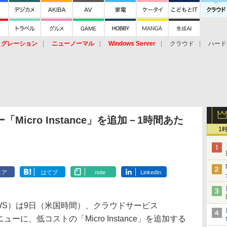
イグレーション
ニューノーマル
Windows Server
クラウド
ハード
トピック
ストレージ（HW）
オープンソース
SaaS
標的型
ント
ー「Micro Instance」を追加－1時間あた
1
ェア
はてブ
note
LinkedIn
es（AWS）は9日（米国時間）、クラウドサービス
ニューに、低コストの「Micro Instance」を追加する