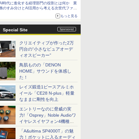
AI時代に進化する経理部門の役割とは何か 業
務のすみ分けとAI活用から考える次世代ファイ
ナンス戦略
もっと見る
Special Site
クリエイティブが作った2万
円台の“小さなピュアオーデ
ィオスピーカー”
鳥肌ものの「DENON
HOME」サウンドを体感し
た！
レイズ鍛造1ピースアルミホ
イール「CE28 N-plus」軽量
なままに剛性を向上
エントリーなのに脅威の実
力!「Osprey」Noble Audioワ
イヤレスイヤフォン4機種を
一気に聴く
「A&ultima SP4000T」の魅
力！ポケットに入るオーディ