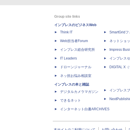
Group site links
インプレスのビジネスWeb
Think IT
SmartGri
Web担当者Forum
ネットショ
インプレス総合研究所
Impress Busi
IT Leaders
インプレス
ドローンジャーナル
DIGITAL
ネッ担お悩み相談室
インプレスの本と雑誌
インプレス
デジタルカメラマガジン
NextPublish
できるネット
インターネット白書ARCHIVES
本サイトのご利用について
お問い合わせ