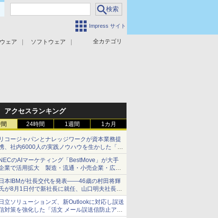
Impress サイト
全カテゴリ
ウェア
ソフトウェア
攻撃対策
マルウェア対策
アクセスランキング
時間
24時間
1週間
1カ月
リコージャパンとナレッジワークが資本業務提
携、社内6000人の実践ノウハウを生かした「AI
商談記録 for RICOH」を展開へ
NECのAIマーケティング「BestMove」が大手
企業で活用拡大 製造・流通・小売企業・広告
代理店などが実装フェーズへ
日本IBMが社長交代を発表――46歳の村田将輝
氏が8月1日付で新社長に就任、山口明夫社長は
会長へ
日立ソリューションズ、新Outlookに対応し誤送
信対策を強化した「活文 メール誤送信防止アド
インサービス」を提供