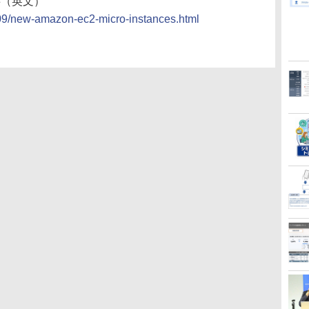
の記事（英文）
09/new-amazon-ec2-micro-instances.html