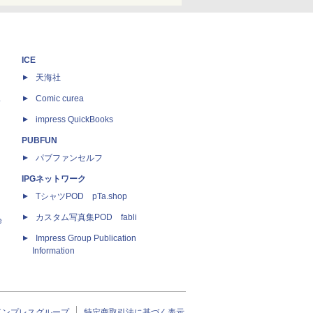
ICE
天海社
ス
Comic curea
impress QuickBooks
PUBFUN
パブファンセルフ
IPGネットワーク
TシャツPOD pTa.shop
カスタム写真集POD fabli
e
Impress Group Publication
Information
インプレスグループ
特定商取引法に基づく表示