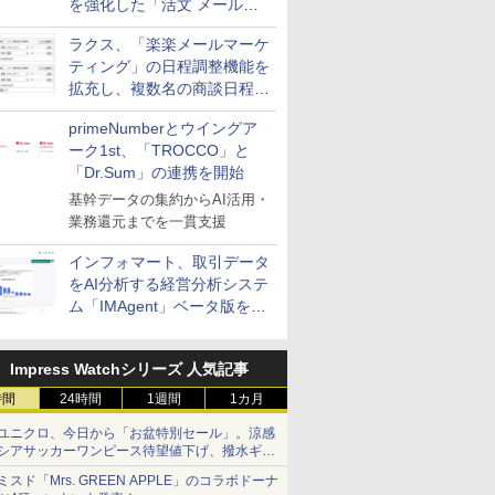
を強化した「活文 メール誤
送信防止アドインサービス」
ラクス、「楽楽メールマーケ
を提供
ティング」の日程調整機能を
拡充し、複数名の商談日程調
整を効率化
primeNumberとウイングア
ーク1st、「TROCCO」と
「Dr.Sum」の連携を開始
基幹データの集約からAI活用・
業務還元までを一貫支援
インフォマート、取引データ
をAI分析する経営分析システ
ム「IMAgent」ベータ版を提
供
Impress Watchシリーズ 人気記事
時間
24時間
1週間
1カ月
ユニクロ、今日から「お盆特別セール」。涼感
シアサッカーワンピース待望値下げ、撥水ギア
ショーツは1990円に
ミスド「Mrs. GREEN APPLE」のコラボドーナ