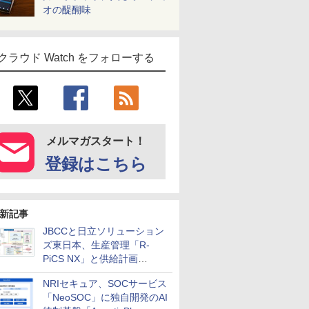
オの醍醐味
クラウド Watch をフォローする
メルマガスタート！
登録はこちら
新記事
JBCCと日立ソリューション
ズ東日本、生産管理「R-
PiCS NX」と供給計画
「scSQUARE ISP」の連携サ
NRIセキュア、SOCサービス
ービスを提供開始
「NeoSOC」に独自開発のAI