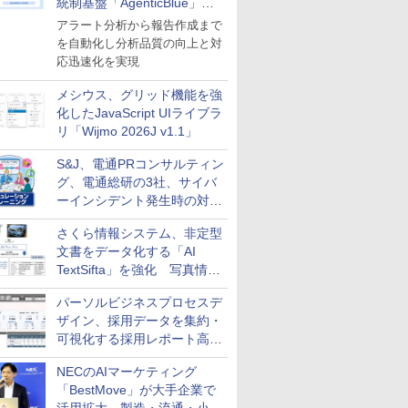
統制基盤「AgenticBlue」を
導入
アラート分析から報告作成まで
を自動化し分析品質の向上と対
応迅速化を実現
メシウス、グリッド機能を強
化したJavaScript UIライブラ
リ「Wijmo 2026J v1.1」
S&J、電通PRコンサルティン
グ、電通総研の3社、サイバ
ーインシデント発生時の対応
と危機管理広報を一体的に訓
さくら情報システム、非定型
練するプログラムを提供
文書をデータ化する「AI
TextSifta」を強化 写真情報
のデータ化などに対応
パーソルビジネスプロセスデ
ザイン、採用データを集約・
可視化する採用レポート高速
化サービスを提供
NECのAIマーケティング
「BestMove」が大手企業で