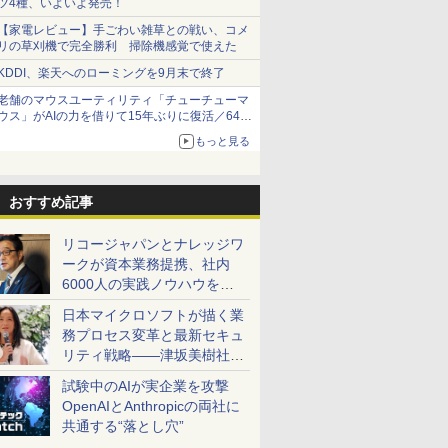
ツ4種、いよいよ発売！
【家電レビュー】手ごわい雑草との戦い、コメ
リの草刈機で完全勝利 掃除機感覚で使えた
KDDI、楽天へのローミングを9月末で終了
老舗のマウスユーティリティ「チューチューマ
ウス」がAIの力を借りて15年ぶりに復活／64bit
化、Windows 10/11、「Chrome」も走り回
もっと見る
る。復活記念で2026年末まで500円
おすすめ記事
リコージャパンとナレッジワ
ークが資本業務提携、社内
6000人の実践ノウハウを生
かした「AI商談記録 for
日本マイクロソフトが描く業
RICOH」を展開へ
務プロセス変革と最新セキュ
リティ戦略――津坂美樹社長
が2027年度戦略を説明
試験中のAIが実企業を攻撃
OpenAIとAnthropicの両社に
共通する“落とし穴”