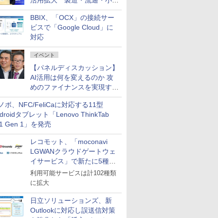
活用拡大 製造・流通・小売
企業・広告代理店などが実装
BBIX、「OCX」の接続サー
フェーズへ
ビスで「Google Cloud」に
対応
イベント
【パネルディスカッション】
AI活用は何を変えるのか 攻
めのファイナンスを実現する
業務設計とマインドセット変
ノボ、NFC/FeliCaに対応する11型
革
droidタブレット「Lenovo ThinkTab
11 Gen 1」を発売
レコモット、「moconavi
LGWANクラウドゲートウェ
イサービス」で新たに5種類
のサービスと連携開始
利用可能サービスは計102種類
に拡大
日立ソリューションズ、新
Outlookに対応し誤送信対策