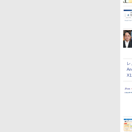
レ
An
X