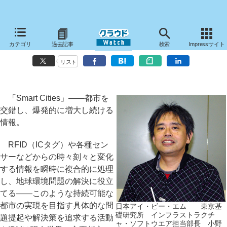
「Smart Cities」を実現する「ストリーム・コンピューティング」はど
カテゴリ
過去記事
検索
Impressサイト
こまで進んでいるのか？
リスト
「Smart Cities」――都市を
交錯し、爆発的に増大し続ける
情報。
RFID（ICタグ）や各種セン
サーなどからの時々刻々と変化
する情報を瞬時に複合的に処理
し、地球環境問題の解決に役立
てる――このような持続可能な
都市の実現を目指す具体的な問
日本アイ・ビー・エム 東京基
礎研究所 インフラストラクチ
題提起や解決策を追求する活動
ャ・ソフトウエア担当部長 小野