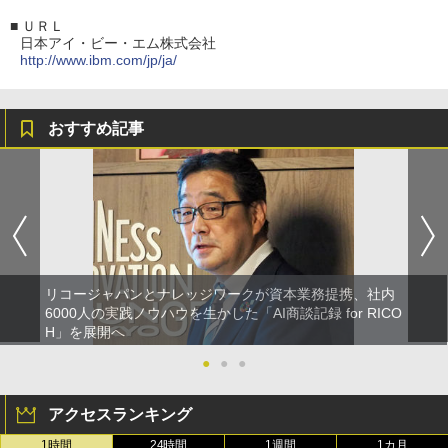
■
ＵＲＬ
日本アイ・ビー・エム株式会社
http://www.ibm.com/jp/ja/
おすすめ記事
リコージャパンとナレッジワークが資本業務提携、社内
6000人の実践ノウハウを生かした「AI商談記録 for RICO
H」を展開へ
●
●
●
アクセスランキング
1時間
24時間
1週間
1カ月