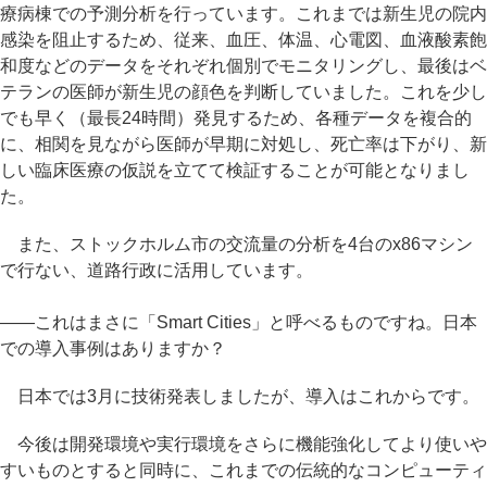
療病棟での予測分析を行っています。これまでは新生児の院内
感染を阻止するため、従来、血圧、体温、心電図、血液酸素飽
和度などのデータをそれぞれ個別でモニタリングし、最後はベ
テランの医師が新生児の顔色を判断していました。これを少し
でも早く（最長24時間）発見するため、各種データを複合的
に、相関を見ながら医師が早期に対処し、死亡率は下がり、新
しい臨床医療の仮説を立てて検証することが可能となりまし
た。
また、ストックホルム市の交流量の分析を4台のx86マシン
で行ない、道路行政に活用しています。
――これはまさに「Smart Cities」と呼べるものですね。日本
での導入事例はありますか？
日本では3月に技術発表しましたが、導入はこれからです。
今後は開発環境や実行環境をさらに機能強化してより使いや
すいものとすると同時に、これまでの伝統的なコンピューティ