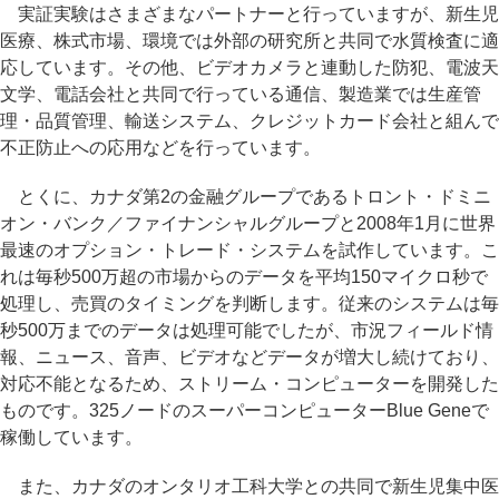
実証実験はさまざまなパートナーと行っていますが、新生児
医療、株式市場、環境では外部の研究所と共同で水質検査に適
応しています。その他、ビデオカメラと連動した防犯、電波天
文学、電話会社と共同で行っている通信、製造業では生産管
理・品質管理、輸送システム、クレジットカード会社と組んで
不正防止への応用などを行っています。
とくに、カナダ第2の金融グループであるトロント・ドミニ
オン・バンク／ファイナンシャルグループと2008年1月に世界
最速のオプション・トレード・システムを試作しています。こ
れは毎秒500万超の市場からのデータを平均150マイクロ秒で
処理し、売買のタイミングを判断します。従来のシステムは毎
秒500万までのデータは処理可能でしたが、市況フィールド情
報、ニュース、音声、ビデオなどデータが増大し続けており、
対応不能となるため、ストリーム・コンピューターを開発した
ものです。325ノードのスーパーコンピューターBlue Geneで
稼働しています。
また、カナダのオンタリオ工科大学との共同で新生児集中医