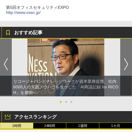
第5回オフィスセキュリティEXPO
http://www.osec.jp/
おすすめ記事
リコージャパンとナレッジワークが資本業務提携、社内
6000人の実践ノウハウを生かした「AI商談記録 for RICO
H」を展開へ
●
●
●
アクセスランキング
1時間
24時間
1週間
1カ月