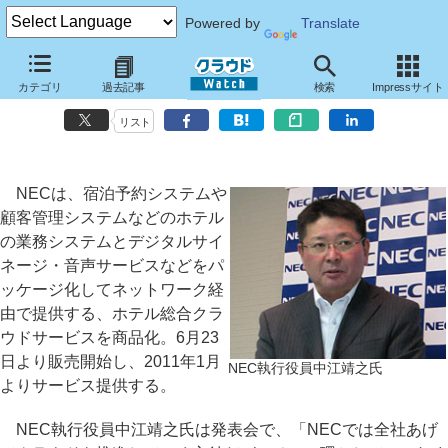
Powered by
Translate
NEC、PBXやデジタルサイネージも連携可能なホテル総合クラウドサ
カテゴリ
過去記事
検索
Impressサイト
ービス
リスト
NECは、宿泊予約システムや
顧客管理システムなどのホテル
の業務システムとデジタルサイ
ネージ・音声サービスなどをパ
ッケージ化してネットワーク経
由で提供する、ホテル総合クラ
ウドサービスを商品化。6月23
日より販売開始し、2011年1月
NEC執行役員中江靖之氏
よりサービス提供する。
NEC執行役員中江靖之氏は発表会で、「NECでは全社あげ