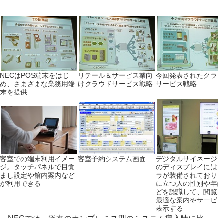
NECはPOS端末をはじ
リテール＆サービス業向
今回発表されたクラ
め、さまざまな業務用端
けクラウドサービス戦略
サービス戦略
末を提供
客室での端末利用イメー
客室予約システム画面
デジタルサイネージ
ジ。タッチパネルで目覚
のディスプレイには
まし設定や館内案内など
ラが装備されており
が利用できる
に立つ人の性別や年
どを認識して、閲覧
最適な案内やサービ
表示する