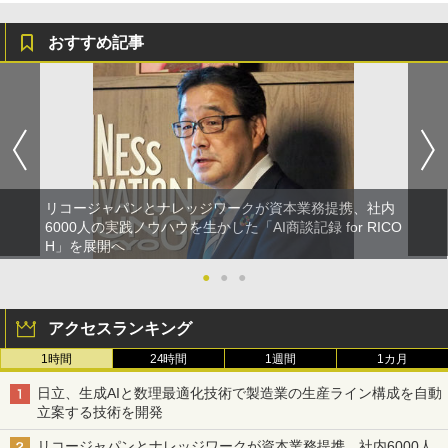
おすすめ記事
リコージャパンとナレッジワークが資本業務提携、社内
6000人の実践ノウハウを生かした「AI商談記録 for RICO
H」を展開へ
●
●
●
アクセスランキング
1時間
24時間
1週間
1カ月
日立、生成AIと数理最適化技術で製造業の生産ライン構成を自動
立案する技術を開発
リコージャパンとナレッジワークが資本業務提携、社内6000人