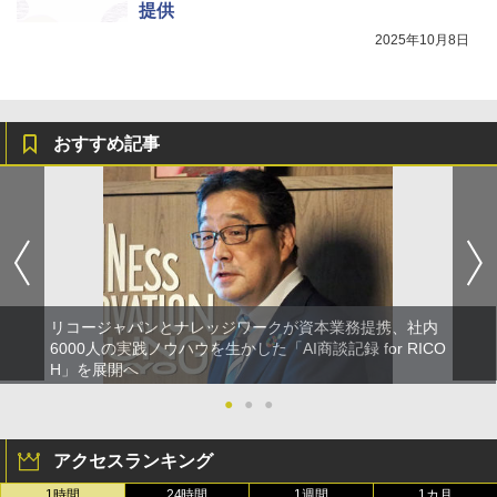
提供
2025年10月8日
おすすめ記事
リコージャパンとナレッジワークが資本業務提携、社内
6000人の実践ノウハウを生かした「AI商談記録 for RICO
H」を展開へ
●
●
●
アクセスランキング
1時間
24時間
1週間
1カ月