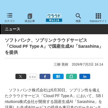
クラウド Watch
ハード・インフラ
パブリッククラウド
その他
カテゴリ
過去記事
検索
Impressサイト
ニュース
ソフトバンク、ソブリンクラウドサービス
「Cloud PF Type A」で国産生成AI「Sarashina」
を提供
三柳 英樹
2026年7月2日 16:14
リスト
ソフトバンク株式会社は6月30日、ソブリン性を備え
たクラウドサービス「Cloud PF Type A」において、SB I
ntuitions株式会社が開発する国産生成AI「Sarashina」を
活用した生成AIサービスの提供を東日本のデータセンタ